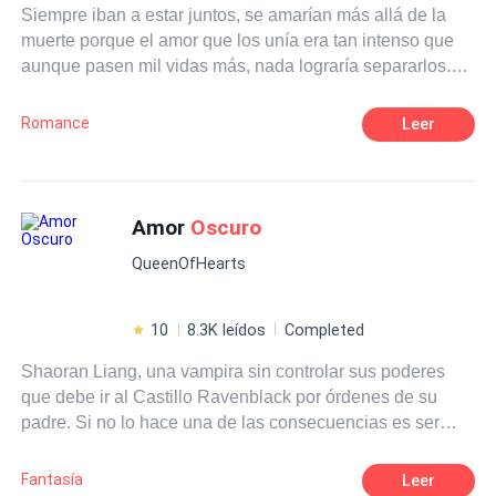
Siempre iban a estar juntos, se amarían más allá de la
muerte porque el amor que los unía era tan intenso que
aunque pasen mil vidas más, nada lograría separarlos.
"En la proxima vida todo será distinto mi amor. Te lo
prometo"
Romance
Leer
Amor
Oscuro
QueenOfHearts
10
8.3K leídos
Completed
Shaoran Liang, una vampira sin controlar sus poderes
que debe ir al Castillo Ravenblack por órdenes de su
padre. Si no lo hace una de las consecuencias es ser
desterrada al mundo de los humanos, para ella esa es su
peor pesadilla. Sin opciones y en contra de su voluntad
Fantasía
Leer