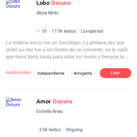
atreves a averiguarlo?
Lobo
Oscuro
Alexa Mcliz
10
17.1K leídos
Completed
La historia inicia con un Sacrilegio; La primera vez que
sintió su olor fue a los límites de un convento, no le valió
que fuera tierra santa para volar los muros y llevarse la
novicia misteriosa, que despertó sus más fieros instintos
animales, a la puerta de este amor que iniciará como una
Hombre lobo
Leer
Independiente
Arrogante
terrorífica tragedia para nuestra heroína, se interpondrán
Comedia
Romance oscuro
Vampiro
circunstancias que los harán crecer y descubrir la
verdadera razón de su vínculo.
Aventurera
Amor Prohibido
Amor
Oscuro
Estrella Arias
2.5K leídos
Ongoing