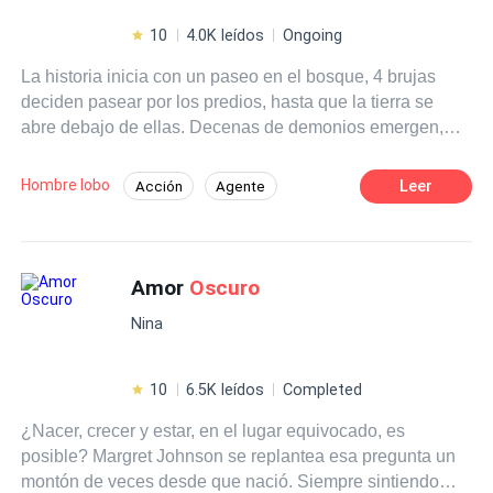
10
4.0K leídos
Ongoing
La historia inicia con un paseo en el bosque, 4 brujas
deciden pasear por los predios, hasta que la tierra se
abre debajo de ellas. Decenas de demonios emergen,
uno en especial de estirpe. La bruja mística que se
encuentra liderando la expedición es obligada a
Hombre lobo
Leer
Acción
Agente
descender al mismo infierno como esposa del demonio.
Primer Amor
Después de esto se desatan los vínculos y pasiones más
retorcidas así como efervescentes.
Amor
Oscuro
Nina
10
6.5K leídos
Completed
¿Nacer, crecer y estar, en el lugar equivocado, es
posible? Margret Johnson se replantea esa pregunta un
montón de veces desde que nació. Siempre sintiendo