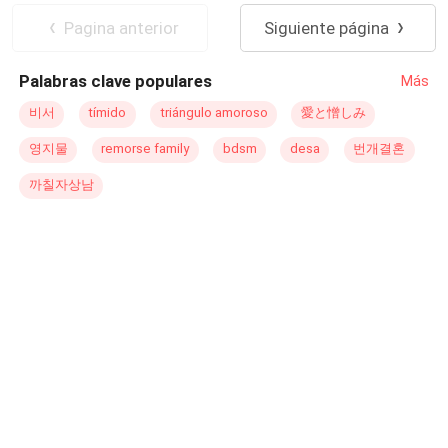
más conocido como el Alfa
Oscuro
y según el es su
el tiempo, trayendo consigo amor, pasión, dolor y fuertes
De Débil a Fuerte
Pagina anterior
Siguiente página
compañera. ¿Como una bruja va a ser compañera de un
enfrentamientos entre Michael y Caden por el corazón de
lobo? ¡Eso nunca se ha visto! Pero con cada cosa que
Angelina. El amor y el terror que envolverá a nuestra
Palabras clave populares
Más
descubre, más quiere estar cerca de él. Su vida esta llena
protagonista, le enseñará que, únicamente, la fuerza de
de mentiras y tendrá que descubrirlas todas antes de
su espíritu podrá salvarla y capacitarla a discernir entre la
비서
tímido
triángulo amoroso
愛と憎しみ
poder ser feliz.
luz y oscuridad; y a su vez reconocer que en las tierras
영지물
remorse family
bdsm
desa
번개결혼
más inhóspitas de nuestras almas y en los corazones
más
oscuro
s también nacen flores extrañas y hermosas.
까칠자상남
Ambientada en la Inglaterra victoriana e inspirada en los
relatos góticos, Victoriano «Angelina» te hará suspirar y
te envolverá desde el primer momento.