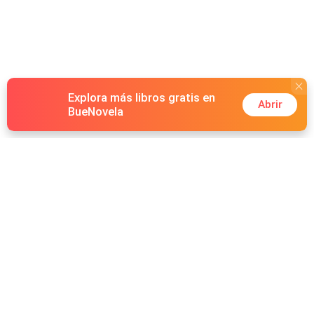
Explora más libros gratis en
Abrir
BueNovela
Hot Genres
Romance
Recursos
Hombre lobo
Palabras clave
Redes Sociales
Mafia
Búsquedas calientes