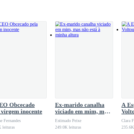
EO Obcecado
Ex-marido canalha
A Es
 virgem inocente
viciado em mim, mas
Volt
não está à minha
e Fernandes
Estimado Peixe
Clara 
altura
 leituras
249.0K leituras
235.6K 