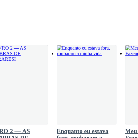
RO 2 — AS
Enquanto eu estava
Meu 
MBRAS DE
fora, roubaram a
Faze