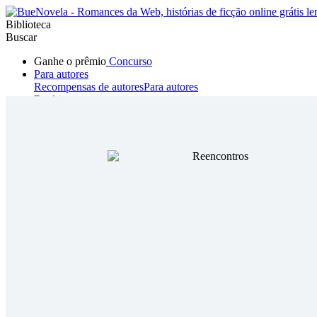
Biblioteca
Buscar
Ganhe o prêmio
Concurso
Para autores
Recompensas de autores
Para autores
Ranking
Navegar
Novelas
Contos Curtos
Todos
Romance
Hombre lobo
Mafia
Sistema
Fantasía
Urbano
LG