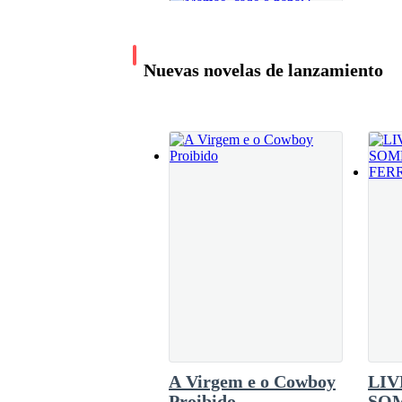
Nuevas novelas de lanzamiento
Mamãe, cadê o papai?
LiLhyz
475.6K leituras
A Virgem e o Cowboy
LIV
Proibido
SO