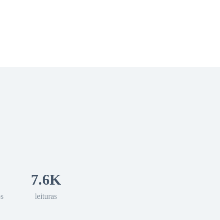
 Romance
Sci-Fi
Guerra
Otros
7.6K
os
leituras