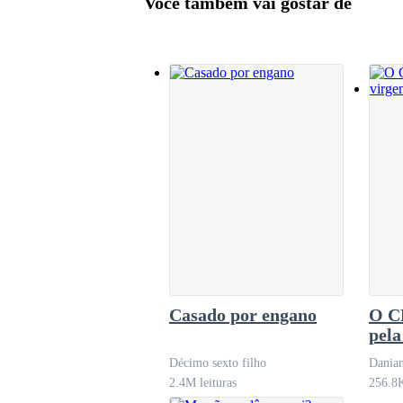
Você também vai gostar de
Casado por engano
O C
pela
Décimo sexto filho
Danian
2.4M leituras
256.8K