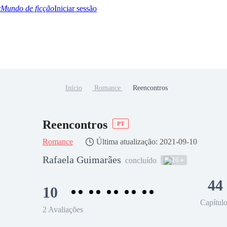
Mundo de ficção
Iniciar sessão
Início
Romance
Reencontros
BTQ+
YA/TEEN
Paranormal
Misterio/Thriller
Oriental
Juegos
Historia
MM
Reencontros
PT
Romance
Última atualização: 2021-09-10
Rafaela Guimarães
16
concluído
44
10
Capítul
2 Avaliações