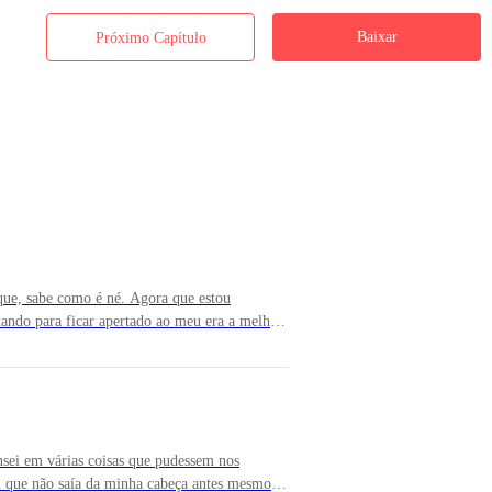
Mais
Baixar
Próximo Capítulo
que, sabe como é né. Agora que estou
ando para ficar apertado ao meu era a melhor
língua traçava um duelo tão sensual e
ar presa naquele momento eternamente. E
corpo pela primeira vez, eu tinha quase
ualquer momento. Me segurava para não emitir
 meu corpo enquanto sua boca traçava
 vez que ele criava um caminho pelas minhas
sei em várias coisas que pudessem nos
tão sem fôlego na vida! Ele fazia um bom
 que não saía da minha cabeça antes mesmo