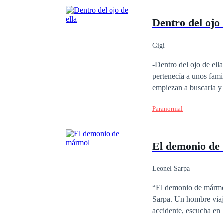
Dentro del ojo 
Gigi
-Dentro del ojo de ella- Diana, Mariana y Elena son tres viajeras que llegan a una casa muy vie
pertenecía a unos fami
empiezan a buscarla y descu
recordara en su vida a 
Paranormal
El demonio de
Leonel Sarpa
“El demonio de mármol
Sarpa. Un hombre viaja
accidente, escucha en 
de mármol, realizada c