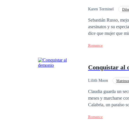
Karen Terminel
Dife
Poder Femenino
Sebastián Russo, mejo
asesinatos y su espec
dice que mujer que mira, mujer que es suya. En especia
Romance
Conquistar al
Lilith Moon
Matrimon
Claudia guarda un secr
meses y marcharse con
Calabria, un paraíso so
lo piense mejor. ¿Qué 
Romance