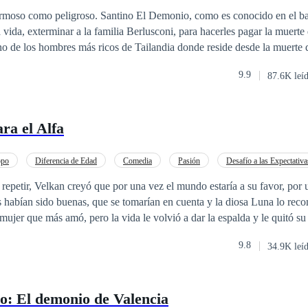
o
Mafia
hermoso como peligroso. Santino El Demonio, como es conocido en el b
 vida, exterminar a la familia Berlusconi, para hacerles pagar la muerte
no de los hombres más ricos de Tailandia donde reside desde la muerte 
destruir a los culpables.Cuando Alessia, su hermana menor es brutalmen
9.9
87.6K leí
una hermosa pelinegra de ojos color de la noche, que no tiene miedo a dec
 de saber que por las venas de Olivia corre sangre Berlusconi.¿Podrá el 
odrá Olivia descubrir quién es?
ra el Alfa
opo
Diferencia de Edad
Comedia
Pasión
Desafío a las Expectativa
Drama
a repetir, Velkan creyó que por una vez el mundo estaría a su favor, por 
 habían sido buenas, que se tomarían en cuenta y la diosa Luna lo rec
mujer que más amó, pero la vida le volvió a dar la espalda y le quitó su
ñera el día de su cumpleaños cuatrocientos y su ascenso como Alfa legend
9.8
34.9K leí
un lobo amargado, cruel y despreocupado, se mete en todas las peleas p
encontrar con la que un día fue su Luna. Pero el cruel destino le tenía una
o: El demonio de Valencia