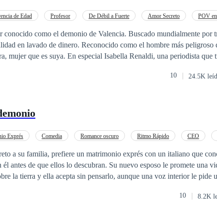
rencia de Edad
Profesor
De Débil a Fuerte
Amor Secreto
POV en 
Dominante
Pasión
Independiente
r conocido como el demonio de Valencia. Buscado mundialmente por tr
ialidad en lavado de dinero. Reconocido como el hombre más peligroso 
l Isabella Renaldi, una periodista que tras un trágico
10
24.5K leí
 demonio
io Exprés
Comedia
Romance oscuro
Ritmo Rápido
CEO
eto a su familia, prefiere un matrimonio exprés con un italiano que co
 él antes de que ellos lo descubran. Su nuevo esposo le promete una v
bre la tierra y ella acepta sin pensarlo, aunque una voz interior le pide 
encontrará en Calabria? ¿Era el paraíso prometido, o fue directo al infi
10
8.2K l