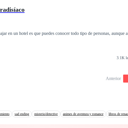
radisíaco
ajar en un hotel es que puedes conocer todo tipo de personas, aunque a
3.1K l
Anterior
cimiento
sad ending
misterio/detective
animes de aventura y romance
libros de rena