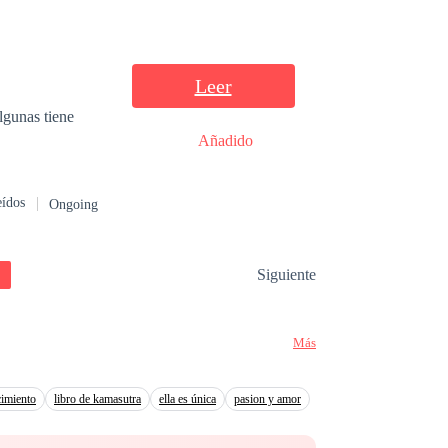
Leer
lgunas tiene
Añadido
eídos
Ongoing
Siguiente
Más
cimiento
libro de kamasutra
ella es única
pasion y amor