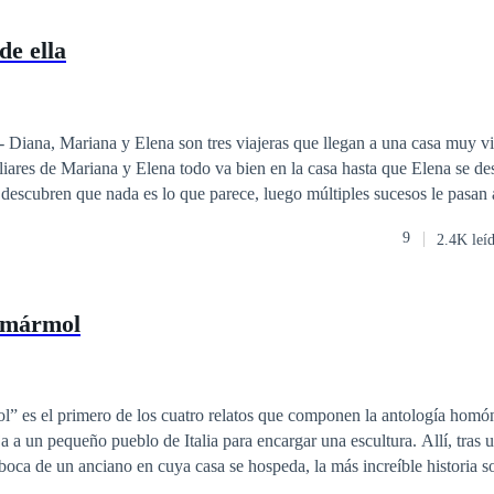
de ella
ja que
liares de Mariana y Elena todo va bien en la casa hasta que Elena se d
bren que nada es lo que parece, luego múltiples sucesos le pasan a Diana que
lo largo de los años
9
2.4K leí
 mármol
” es el primero de los cuatro relatos que componen la antología hom
 a un pequeño pueblo de Italia para encargar una escultura. Allí, tras 
boca de un anciano en cuya casa se hospeda, la más increíble historia s
on tal perfección y destreza que cobró vida, reclamando para sí el alma