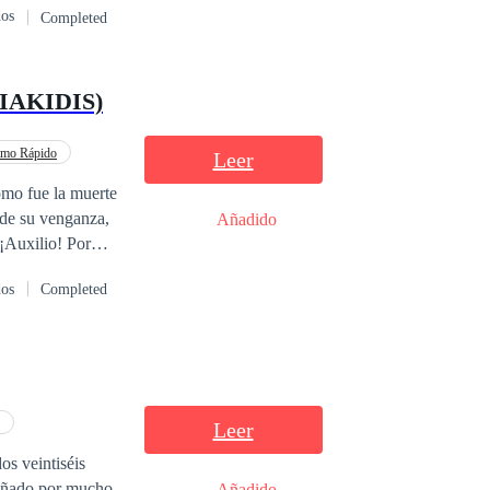
dos
Completed
 acerque al lugar
 seguir leyendo
IAKIDIS)
 celos y la
tmo Rápido
Leer
como fue la muerte
 de su venganza,
Añadido
. Cuando
dos
Completed
calmarla. —
y
argo, imaginarse
que ella también
un aroma dulce y
Leer
os veintiséis
iente por diente,
peñado por mucho
Añadido