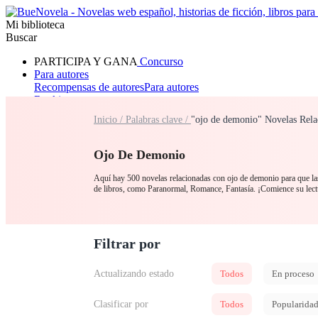
Mi biblioteca
Buscar
PARTICIPA Y GANA
Concurso
Para autores
Recompensas de autores
Para autores
Ranking
Navegar
Inicio /
Palabras clave /
"ojo de demonio" Novelas Rela
Novelas
Cuentos Cortos
Todos
Romance
Hombre lobo
Mafia
Sistema
Fantasía
Urbano
LG
Ojo De Demonio
Aquí hay 500 novelas relacionadas con ojo de demonio para que las
de libros, como Paranormal, Romance, Fantasía. ¡Comience su lect
Filtrar por
Actualizando estado
Todos
En proceso
Clasificar por
Todos
Popularida