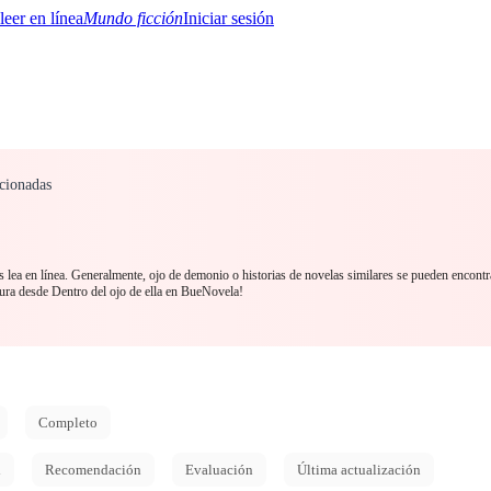
Mundo ficción
Iniciar sesión
cionadas
BTQ+
YA/TEEN
Paranormal
Misterio/Thriller
Oriental
Juegos
Historia
MM
 lea en línea. Generalmente, ojo de demonio o historias de novelas similares se pueden encontr
ura desde Dentro del ojo de ella en BueNovela!
Completo
d
Recomendación
Evaluación
Última actualización