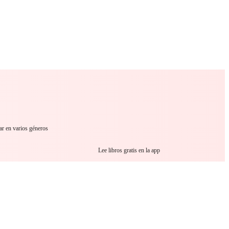
 Romance
Sci-Fi
Guerra
Otros
ar en varios géneros
Lee libros gratis en la app