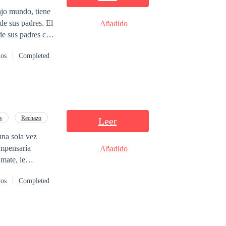
ajo mundo, tiene
 de sus padres. El
Añadido
de sus padres con
te atacada y
dos
Completed
irle a la cara lo
amor destruir su
s
Rechazo
Leer
una sola vez
ompensaría
Añadido
 mate, le
ario. Hoy
dos
Completed
osibles para