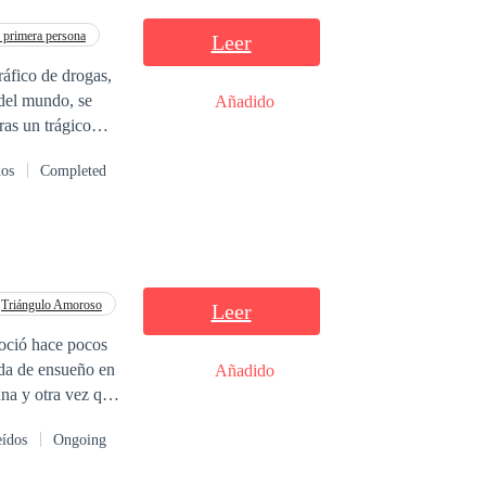
primera persona
Leer
áfico de drogas,
del mundo, se
Añadido
accidente olvido por completo al amor de su vida, Sebastián Russo. Identificador de derechos: 2011015770862
dos
Completed
Triángulo Amoroso
Leer
noció hace pocos
ida de ensueño en
Añadido
una y otra vez que
erno?
eídos
Ongoing