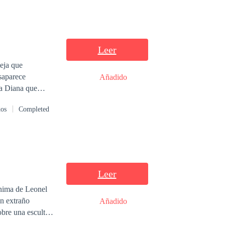
Leer
esaparece
Añadido
dos
Completed
Leer
ónima de Leonel
un extraño
Añadido
obre una escultura
 de su creador y