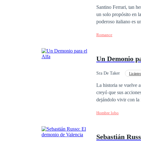
Matrimonio por Contrat
Santino Ferrari, tan 
un solo propósito en la
poderoso italiano es u
el único propósito de 
Romance
rescatada por Olivia, 
que piensa, lejos está
deseo de venganza? ¿P
Un Demonio pa
Sra De Taker
Licántr
Demonio
Luna
La historia se vuelve 
creyó que sus acciones
dejándolo vivir con la 
arrebataron a su compa
Hombre lobo
Velkan no es más que 
darle fin a su vida y volverse a 
jugada más.
Sebastián Russ