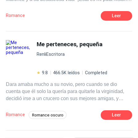
Perras!
Romance
Leer
Me perteneces, pequeña
RenliEscritora
9.8
466.5K leídos
Completed
Dara amaba mucho a su novio, pero cuando se dio
cuenta que él solo la quería para quitarle la virginidad,
decidió irse a un crucero con sus mejores amigas, y
acostarse con un sexy magnate italiano que vio apenas
entró al lugar, sin darse cuenta que terminaría dándole su
Romance
Leer
Romance oscuro
virginidad al mejor amigo de su padre.
Matrimonio por Contrato
Poder Femenino
Diferencia de Edad