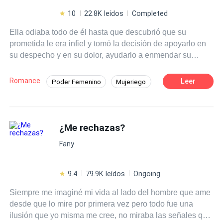
10
22.8K leídos
Completed
Ella odiaba todo de él hasta que descubrió que su
prometida le era infiel y tomó la decisión de apoyarlo en
su despecho y en su dolor, ayudarlo a enmendar su
corazón roto solo que en el camino ella se enamoró
ilusionada eligió conquistarlo, pero cuando ella mas lo
Romance
Leer
Poder Femenino
Mujeriego
necesitó Miguel decidió hacerla a un lado y confiar
Diferencia de Edad
Romance oscuro
nuevamente en la mujer que anteriormente lo habia
engañado.
Contemporánea
CEO
Infidelidad
¿Me rechazas?
De Odio al Amor
Fany
9.4
79.9K leídos
Ongoing
Siempre me imaginé mi vida al lado del hombre que ame
desde que lo mire por primera vez pero todo fue una
ilusión que yo misma me cree, no miraba las señales que