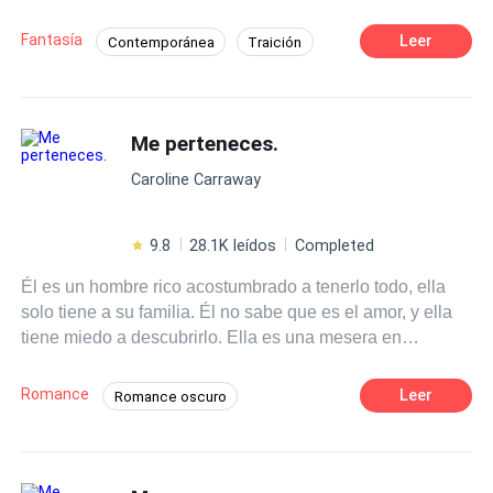
eran mas que obvias por qué me segaba el amor que le
tenía, el día que la venda calló de mis ojos fue el mas
Fantasía
Leer
Contemporánea
Traición
doloroso de mi vida, me sentí tan unillada y más que lo
Venganza
POV en primera persona
hiciera frente a la manada, no se que pasara en el futuro
pero jamás me e dejado pisotear por nadie y está no será
Poder Femenino
CEO
Chico malo
la excepción.
Me perteneces.
De Débil a Fuerte
Adolescente
Caroline Carraway
9.8
28.1K leídos
Completed
Él es un hombre rico acostumbrado a tenerlo todo, ella
solo tiene a su familia. Él no sabe que es el amor, y ella
tiene miedo a descubrirlo. Ella es una mesera en
Queens, y él un heredero de Manhattan.
Romance
Leer
Romance oscuro
Contemporánea
Primer Amor
Comedia
Amor Prohibido