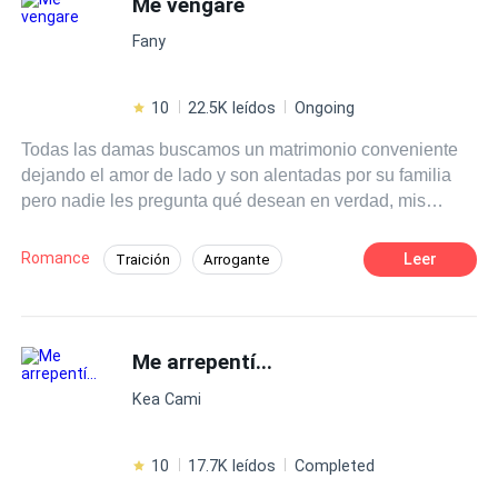
Me vengare
Fany
10
22.5K leídos
Ongoing
Todas las damas buscamos un matrimonio conveniente
dejando el amor de lado y son alentadas por su familia
pero nadie les pregunta qué desean en verdad, mis
propiesos me llevaron a un lugar muy inusual.
Romance
Leer
Traición
Arrogante
Venganza
Drama
Me arrepentí...
Kea Cami
10
17.7K leídos
Completed