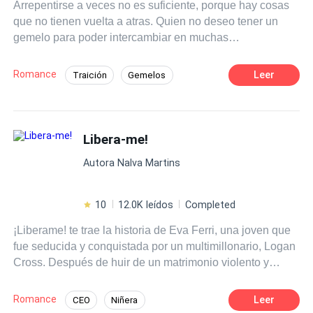
Arrepentirse a veces no es suficiente, porque hay cosas
que no tienen vuelta a atras. Quien no deseo tener un
gemelo para poder intercambiar en muchas
oportunidades y evitarnos tantas cosas, pero mentir y no
involucrar los sentimientos, no es para todos, Ana no
Romance
Leer
Traición
Gemelos
sabía eso, solo era por unas semanas, fingir ser su
Diferencia de Edad
Contemporánea
hermana y vivir con su cuñado no era demasiado
complicado!!, es lo que penso ella, Pero..... No te pierdas
Arrepentimiento
Aventurera
esta historia llena de amor, traicion, mentira y
Libera-me!
Comedia
arrepentimiento.
Autora Nalva Martins
10
12.0K leídos
Completed
¡Liberame! te trae la historia de Eva Ferri, una joven que
fue seducida y conquistada por un multimillonario, Logan
Cross. Después de huir de un matrimonio violento y
abusivo, el destino se lleva a Eva de su ciudad, directo a
la finca Boa Ventura. Esconderse de su poderoso esposo
Romance
Leer
CEO
Niñera
será su mayor objetivo y para eso, tendrá que