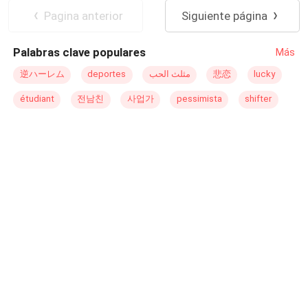
POV en primera persona
Traición
Pagina anterior
Siguiente página
Palabras clave populares
Más
逆ハーレム
deportes
مثلث الحب
悲恋
lucky
étudiant
전남친
사업가
pessimista
shifter