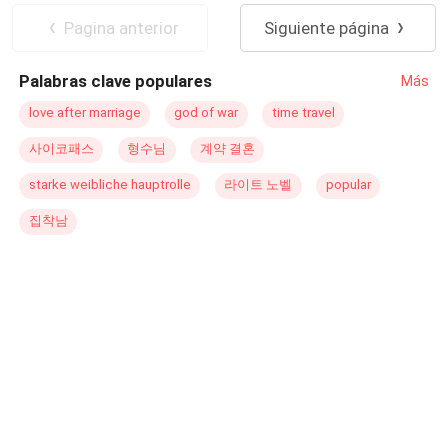
completo desconocido apareció en mi vida como un
Pagina anterior
Siguiente página
maldito huracán, arrasando con todo a su paso, pero
dejando algo bueno en medio de ese tortuoso camino.
Palabras clave populares
Más
No sabía quién era él ni a qué se dedicaba, aparte de su
negocio legal. ¿Qué hice? Me involucré completamente
love after marriage
god of war
time travel
con él, creyendo que posiblemente fuera una señal de
사이코패스
형수님
계약 결혼
Dios para darme una segunda oportunidad en el amor,
algo para lo que no me consideraba apta. Antes de todo
starke weibliche hauptrolle
라이트 노벨
popular
eso, tenía que esquivar sus constantes llamadas,
집착남
mensajes y visitas sorpresa a mi trabajo; insistía en
hablar conmigo. Un día, sin tener otra opción, accedí;
salvó mi vida cuando pendía de un hilo. Una taza de té
no me dañaría. ¿La sorpresa? Me quería a mí, a mi hija.
Una venganza me llevó a ser su esposa y la próxima jefa
de su mafia.