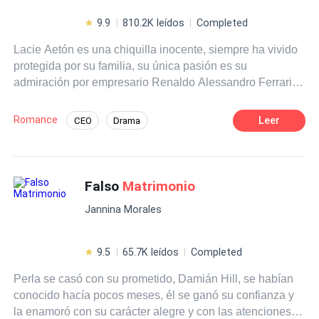
9.9
810.2K leídos
Completed
Lacie Aetón es una chiquilla inocente, siempre ha vivido
protegida por su familia, su única pasión es su
admiración por empresario Renaldo Alessandro Ferrari,
cuñado su hermana, hasta que un día manera
equivocada entra a su habitación y se queda dormida,
Romance
Leer
CEO
Drama
cuando hombre se acuesta en su cama ebrio, producto
Ritmo Rápido
Despiadado
Venganza
del abandono de quién cree la mujer de su vida, termina
teniendo 0 con ella, esa noche hubo consecuencias, y las
Matrimonio por Contrato
familias ambos están dispuestos a subsanar error, así
Falso
Matrimonio
Diferencia de Edad
Romance oscuro
tengan que celebrar un
matrimonio
obligado.Renaldo
Jannina Morales
está furioso por esa decisión y sus planes son hacer de la
vida de la chica un infierno hasta que se arrepienta,
porque él ya conoció el amor y sabe que nunca lo sentirá
9.5
65.7K leídos
Completed
por ella.
Perla se casó con su prometido, Damián Hill, se habían
conocido hacía pocos meses, él se ganó su confianza y
la enamoró con su carácter alegre y con las atenciones