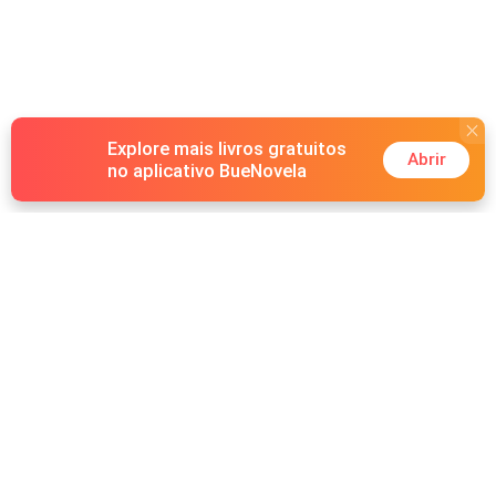
me recompor. Não sou muito boa em conseguir
encontros, e muito menos homens interessantes. O que
me leva a estar sozinha, bastante tempo. O que eu não
imaginava, era que aquele homem lindo e sedutor, na
verdade, era o meu noivo, meu pai tinha me dado a ele,
Explore mais livros gratuitos
em nome da família.
Abrir
no aplicativo BueNovela
Hot Genres
Romance
Recursos
Lobisomem
Palavras-chave
Redes sociais
Máfia
Pesquisas importantes