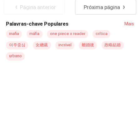
cuidasse de sua própria vida e voltei para meu encontro
De Inimigos a Amantes
Contemporâneo
Página anterior
Próxima página
miserável. Ao passar pela minha mesa ele sorriu e eu
Mafia
Aventura
assisti o arrogante voltar para seu jantar. Não pude evitar
Palavras-chave Populares
Mais
trocar olhares com o i****a condescendente do outro lado
do restaurante. Quando o deslumbrante desconhecido e
mafia
máfia
one piece x reader
crítica
sua acompanhante apareceram de repente em nossa
여주중심
女總裁
incrível
離婚後
政略結婚
mesa, pensei que ele iria me denunciar. Mas, ao invés
disso, ele fingiu que nos conhecíamos e se juntou a nós
urbano
contando histórias elaboradas e embaraçosas sobre
nossa suposta infância. Depois que nos separamos, não
consegui parar de pensar naquele estranho que jamais
veria novamente. Afinal, quais eram as chances de
encontrá-lo de novo? Eu não imaginava, que naquela
noite, eu encontraria o homem, que mudaria a minha
vida. Pois, o que parecia impossível, acontece, e nós
encontramos novamente, na minha casa. Com tantos
empresários do ramo imobiliário aquele homem tinha que
fazer negócios com meu pai? Ao entrar na sala e me
deparar com aquele homem. Não percebi na noite
anterior que se tratava de um homem tão bonito. Tento