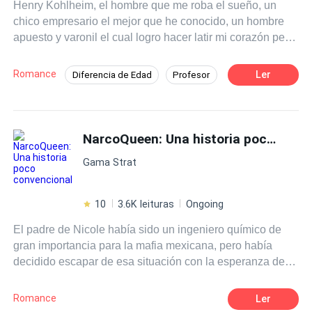
Henry Kohlheim, el hombre que me roba el sueño, un
chico empresario el mejor que he conocido, un hombre
apuesto y varonil el cual logro hacer latir mi corazón pero
que también hizo que se rompiera en mil pedazos con su
decisión, siempre había soñado con un amor inolvidable,
Romance
Ler
Diferencia de Edad
Profesor
lo soñe tantas veces que se hizo realidad lo que nunca
Trillizos
Romance oscuro
imagine fue que ese amor marcaría mi vida dejándome
una herida en el corazón. ¿Y que harías si te digo que te
Contemporánea
Arrepentimiento
amo?
NarcoQueen: Una historia poco convencional
Rebelde
Amor dulce
Malentendido
Gama Strat
10
3.6K leituras
Ongoing
El padre de Nicole había sido un ingeniero químico de
gran importancia para la mafia mexicana, pero había
decidido escapar de esa situación con la esperanza de
que sus hijas tuvieran una mejor vida, alejadas del
mundo criminal y el narcotráfico. Sin embargo, los capos
Romance
Ler
no perdonan las traiciones y, varios años después,