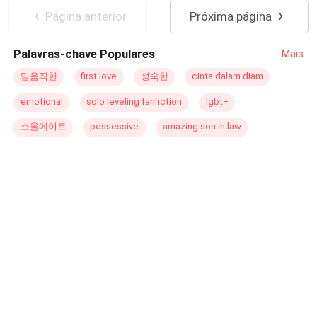
Amor dulce
Romance oscuro
Página anterior
Próxima página
Primer Amor
CEO
Palavras-chave Populares
Mais
믿음직한
first love
성숙한
cinta dalam diam
emotional
solo leveling fanfiction
lgbt+
소울메이트
possessive
amazing son in law