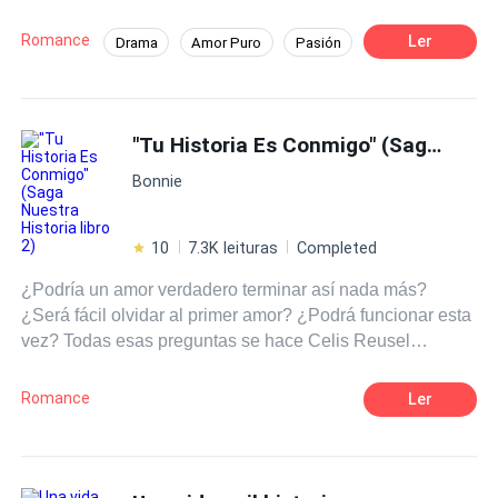
lo que nunca pensó revivir viejos temores y dolores,
estará Ana lista para dar el perdón y ser perdonada.
Romance
Ler
Drama
Amor Puro
Pasión
CEO
Doctor
Primer Amor
Reencuentro de Amantes
"Tu Historia Es Conmigo" (Saga Nuestra Historia libro 2)
Arrepentimiento
Bonnie
10
7.3K leituras
Completed
¿Podría un amor verdadero terminar así nada más?
¿Será fácil olvidar al primer amor? ¿Podrá funcionar esta
vez? Todas esas preguntas se hace Celis Reusel
constantemente cada vez que los recuerdos de Henry
Kohlheim le evaden la mente. Sin embargo todas esas
Romance
Ler
preguntas y dudas resurgen con más intensidad cada vez
que está presente esa nueva ilusión que poco a poco le
evade el corazón, esa nueva ilusión que de pronto
apareció a sanar su alma. ¿Podrá Henry Kohlheim llegar