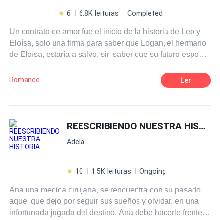
6
6.8K leituras
Completed
Un contrato de amor fue el inicio de la historia de Leo y
Eloísa, solo una firma para saber que Logan, el hermano
de Eloísa, estaría a salvo, sin saber que su futuro esposo,
un importante cantante, el más codiciado del país,
escondía un secreto, una triste infancia en su natal
Romance
Ler
Bolivia, sus padres los habían dejado a él y a su hermano
Enrique en un orfanato. Sabía quienes eran sus tíos, pero
nunca habló con ellos, sólo les enviaba dinero para evitar
que los medios de comunicación conocieran la
REESCRIBIENDO NUESTRA HISTORIA
tormentosa vida que tuvieron antes de convertirse en un
Adela
cantante multimillonario que, sin saberlo, se enamoraría
profundamente de la chica con la que se casaría por un
simple contrato matrimonial.
10
1.5K leituras
Ongoing
Ana una medica cirujana, se rencuentra con su pasado
aquel que dejo por seguir sus sueños y olvidar. en una
infortunada jugada del destino, Ana debe hacerle frente a