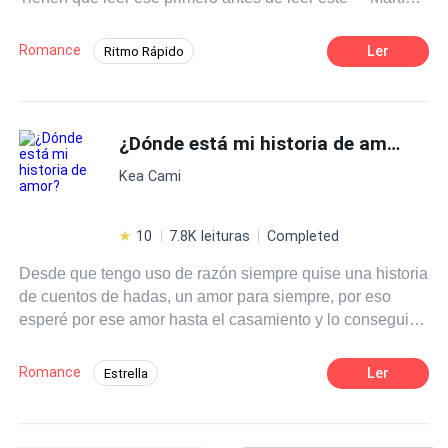
vive angustiado sin saber como sobrellevar la decepción
amorosa que dejo Susan. Mandado a la Friendzone, pero
Romance
Ler
Ritmo Rápido
eso no hace que deje de amarla, como engañar al
Desafío a las Expectativas
Abogado
corazón si solo piensa en ella. ¿Qué hacer si no lo ama?
- ¡Necesito olvidarme de ella! ¿Pero como? O quizás ¿No
Comedia
Aventurera
deba olvidarse de ella?.
¿Dónde está mi historia de amor?
Universo Alterno
Giro Argumental
Kea Cami
10
7.8K leituras
Completed
Desde que tengo uso de razón siempre quise una historia
de cuentos de hadas, un amor para siempre, por eso
esperé por ese amor hasta el casamiento y lo consegui.
Bueno eso creí.... Por cierto mi nombre es Susan Graham
Echeverria y yo no creo más en las historias de amor.
Romance
Ler
Estrella
Reencuentro de Amantes
Independiente
Amor a Primera Vista
Contemporánea