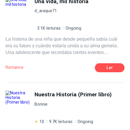
Una vida, mil historia
a tiempo?
d_araque71
3.1K leituras
Ongoing
La historia de una niña que desde pequeña sabía cuál
era su futuro y cuándo estaría unida a su alma gemela.
Una adolescente que recordaba ciertos eventos
especiales de su niñez y cómo boomerang iban y venían
esos recuerdos a los que ella se preguntaba porque los
Romance
Ler
recordaba con tanta claridad.
Nuestra Historia (Primer libro)
Bonnie
10
9.7K leituras
Ongoing