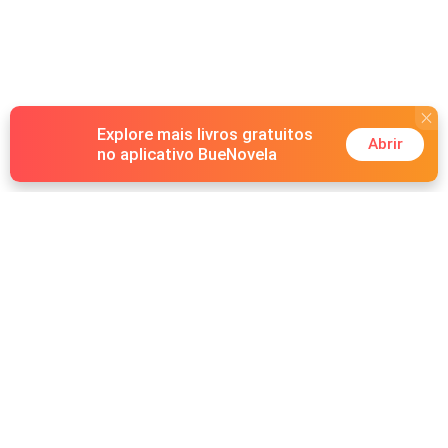
Explore mais livros gratuitos
Abrir
no aplicativo BueNovela
Hot Genres
Romance
Recursos
Lobisomem
Palavras-chave
Redes sociais
Máfia
Pesquisas importantes