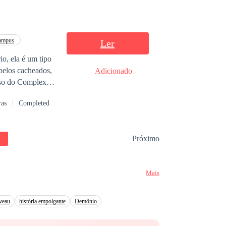
de de que Anny
idente. Samuel
ampus
Ler
io, ela é um tipo
asamentos mais
belos cacheados,
Adicionado
goso do Complexo
vio conhecerá
ras
Completed
lutará por esse
ance, amizade e
Próximo
Mais
iveau
história empolgante
Demônio