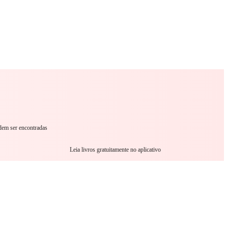
omance
Sci-Fi
Guerra
Outro
odem ser encontradas
Leia livros gratuitamente no aplicativo