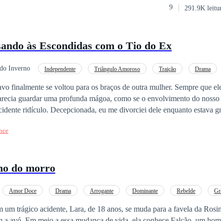
9
291.9K leitu
ar e diz:- Quer me cozinhar em banho-maria e me devorar depois?Estr
uza, eu não tive a intenção de te desrespeitar...Os olhos escuros dele a
demais, eu exijo compensação.Por que ele está cada vez mais próximo 
ando às Escondidas com o Tio do Ex
tirinha fosse de verdade?Ela ficou vermelha de vergonha, mas ele não 
 e olhando para ela com interesse, ele disse:- Já temos até uma criança
rvada comigo?E então, aquela coisinha baixinha e adorável ao lado de R
do Inverno
Independente
Triângulo Amoroso
Traição
Drama
s grandes, dizendo:- Mamãe, eu quero um irmão!
vo finalmente se voltou para os braços de outra mulher. Sempre que e
arecia guardar uma profunda mágoa, como se o envolvimento do nosso 
idente ridículo. Decepcionada, eu me divorciei dele enquanto estava gr
 gentil e amável. Logo que comecei a ter esperanças em minha nova v
nce
hos vermelhos, para sabotar tudo. Ele rasgou meu vestido de casamen
será minha na vida ou na morte. Quem mandou você se casar? Quem te
no do morro
Amor Doce
Drama
Arrogante
Dominante
Rebelde
Gr
para você
 um trágico acidente, Lara, de 18 anos, se muda para a favela da Rosi
om a avó. Em meio a essa mudança de vida, ela conhece Falcão, um ho