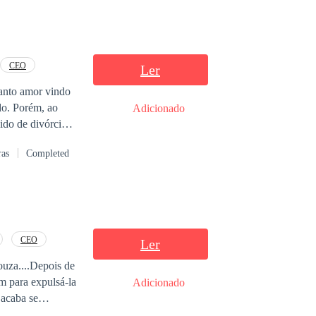
CEO
Ler
tanto amor vindo
ado. Porém, ao
Adicionado
ido de divórcio:-
uê? - Perguntou
ras
Completed
ade, ela se
 por ela, mas, na
pegos, Lívia
rém, aquele
a ficasse,
 túmulo de sua
CEO
Ler
u coração, algo
ouza....Depois de
m para expulsá-la
Adicionado
 acaba se
 encara com um