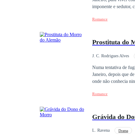
imponente e sedutor, c
local, um homem calculista e
Romance
está grávida, ela fina
realmente é: o temido 
as consequências dessa descoberta. Entre o poder de Falcão e as comp
Prostituta do
que encontrar seu cam
do morro, sem saber o 
J. C. Rodrigues Alves
Gravidez
Numa tentativa de fugi
Janeiro, depois que d
onde não conhecia nin
esperava por ela e ago
Romance
Grávida do Do
L. Ravena
Drama