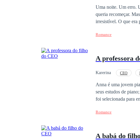
Uma noite. Um erro. U
queria recomeçar. Ma
irresistível. O que e
esquecer. Grávida e se
Romance
cidade. E agora… ele n
A professora d
Karerina
CEO
Drama
Aventura
Anna é uma jovem pian
seus estudos de piano;
foi selecionada para 
apresentação, seus pai
Romance
realizar o sonho dos p
emprego em uma lanch
ir. Naquela tarde, qua
A babá do fil
se levantar. Ele a colo