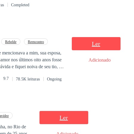
ras
Completed
emecendo de medo,
 contemplam,
e agindo como
se importa.
, por que ainda
ita segura a mão
Rebelde
Reencontro
Ler
le mencionava a mim, sua esposa,
amor nos últimos oito anos fosse
Adicionado
ávida e fiquei noiva de seu tio, um
ida, ele apareceu enfurecido, com
9.7
78.5K leituras
Ongoing
to como um louco, dizendo: —
 deu permissão para se casar?
avidez
Ler
nha, no Rio de
mem de 25 anos,
Adicionado