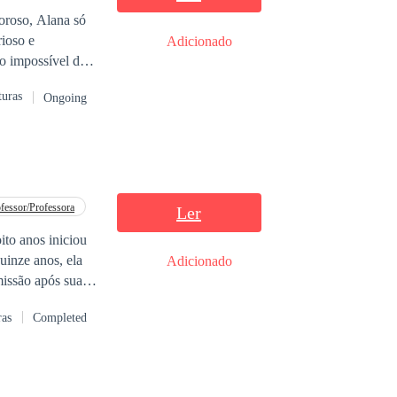
oroso, Alana só
ioso e
Adicionado
o impossível de
mais temido da
turas
Ongoing
fessor/Professora
Ler
ito anos iniciou
uinze anos, ela
Adicionado
missão após sua
 Apesar de querer
ras
Completed
onseguiu um
eyer, costumava
hada e a ajuda a
r, ele oferece