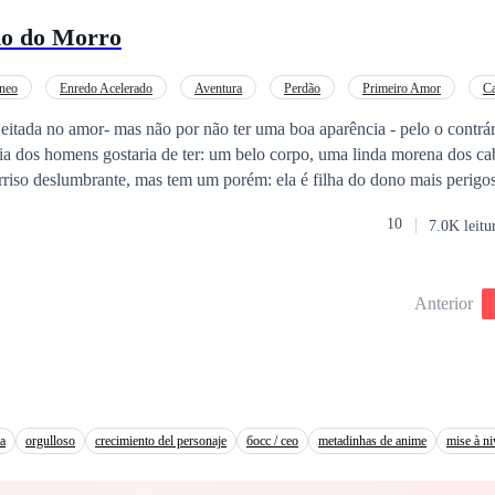
as Samuel se lembra de tudo.
no do Morro
e volta e revela a armação da esposa diante da família, e a possibilida
 impõe um acordo cruel: Anny ficará
té o nascimento do bebê e, depois, será apenas a babá do filho do pres
neo
Enredo Acelerado
Aventura
Perdão
Primeiro Amor
C
vingativa e uma
eitada no amor- mas não por não ter uma boa aparência - pelo o contrár
y e Samuel enfrentam uma paixão proibida que ameaça destruir um dos c
ia dos homens gostaria de ter: um belo corpo, uma linda morena dos ca
udar o destino de todos.
rriso deslumbrante, mas tem um porém: ela é filha do dono mais peri
 foi capaz de se aproximar dela por medo de perder a vida. Mas Otá
10
7.0K leitu
 por ela e irá descobrir tarde demais de quem ela é filha. Será que ele 
im como fez muitos outros? Confiram lendo essa história de Morro, rom
. ★Leitura para maiores de 18 anos ★ Conteúdo Original # Plágio é crime|
Anterior
ia
orgulloso
crecimiento del personaje
босс / ceo
metadinhas de anime
mise à n