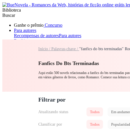
Biblioteca
Buscar
Ganhe o prêmio
Concurso
Para autores
Recompensas de autores
Para autores
Ranking
Navegar
Início /
Palavras-chave /
"fanfics do bts terminadas" R
Novelas
Contos Curtos
Todos
Romance
Lobisomem
Máfia
Sistema
Fantasia
Urbano
LGB
Fanfics Do Bts Terminadas
Aqui estão 500 novels relacionadas a fanfics do bts terminadas par
em vários gêneros de livros, como Romance. Comece sua leitura co
Filtrar por
Atualizando status
Todos
Em andame
Classificar por
Todos
Popularida