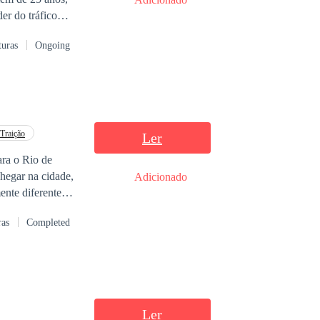
er do tráfico
turas
Ongoing
cobre quem ele
cisará lidar com
m mais perigoso
tro dela.
Traição
Ler
ara o Rio de
hegar na cidade,
Adicionado
ente diferente
ras
Completed
Ler