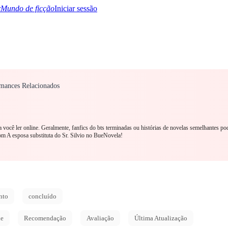
Mundo de ficção
Iniciar sessão
omances Relacionados
TQ+
YA/TEEN
Paranormal
Mistério/Thriller
Oriental
Jogos
História
MM R
a você ler online. Geralmente, fanfics do bts terminadas ou histórias de novelas semelhantes p
m A esposa substituta do Sr. Silvio no BueNovela!
nto
concluído
de
Recomendação
Avaliação
Última Atualização