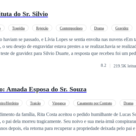
tuta do Sr. Silvio
o
Tragédia
Rejeição
Contemporâneo
Drama
Gravidez
o haviam se passado, e Lívia Lopes se sentia envolta nas nuvens eEm 
 o seu desejo de engravidar estava prestes a se realizar.havia se realiz
 teste de gravidez para Silvio Duarte, a resposta que recebeu foi um ped
outra mulher carregue meu filho!A mente dela ficou turbulenta:.- Por q
8.2
219.5K leitu
omem declarou com firmeza:- Porque... Eu nunca te amei!Então nNa verd
la neste mundo! Ela aAcreditavaou que aquele homem era tão apaixonado
mava era apenas o rosto semelhante entre ela e outra mulher!Sem mais a
o: Amada Esposa do Sr. Souza
 o acordo de divórcio, decidida a nunca mais cruzar seu caminho!, aPo
ente a mandou desaparecer, quepesar dele pedir insistentemente que el
ente:disse que não a amava mais, enlouqueceu.- Lívia...Olhando para o
eiro/Herdeira
Traição
Vingança
Casamento por Contrato
Drama
lmente percebeu que ela já havia se tornado a coisa mais preciosa no se
Contemporâneo
Rebelde
dimento da família, Rita Costa aceitou o pedido humilhante de Lucas S
inestimável.
, o pai dela morreu tragicamente. Seu noivo e sua meia-irmã conspirara
anos depois, ela retorna para recuperar a propriedade deixada pelo pai e
 homem arrogante, sendo encurralada contra parede por ele. Lucas a