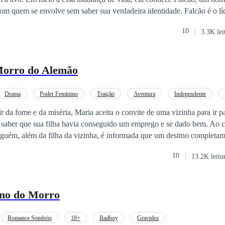
om quem se envolve sem saber sua verdadeira identidade. Falcão é o líd
 distante, que nunca se deixa envolver por ninguém. Quando Lara descobre que
10
3.3K lei
lmente revela a Falcão a verdade sobre a sua situação, e é então que des
chefe do morro. A gravidez a coloca em uma posição delicada, e ela pre
licações de uma vida na favela, Lara terá
 Morro do Alemão
inho enquanto enfrenta os desafios de um relacionamento com o home
que o futuro realmente reserva para ela e para o que está crescendo den
Drama
Poder Feminino
Traição
Aventura
Independente
r da fome e da miséria, Maria aceita o convite de uma vizinha para ir p
e saber que sua filha havia conseguido um emprego e se dado bem. Ao c
guém, além da filha da vizinha, é informada que um destino completam
ra dependia apenas dela mudar seu destino.
10
13.2K leitu
no do Morro
Romance Sombrio
18+
Badboy
Gravidez