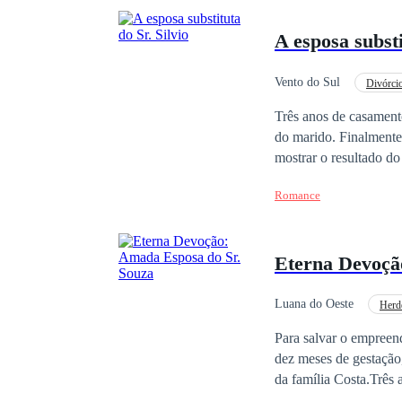
A esposa substi
Vento do Sul
Divórci
Três anos de casament
do marido. Finalmente,
mostrar o resultado do
Jamais permitirei que 
Romance
ela, com tristeza.O h
sentiu era a única to
realidade, o que ele a
Eterna Devoçã
assinou imediatamente
homem, que insistentem
repetindo incansavelm
Luana do Oeste
Herd
amada esposa, ele fina
Enredo Acelerado
Para salvar o empreen
inseparável e de valor 
dez meses de gestação
da família Costa.Três 
envolvendo com aquele