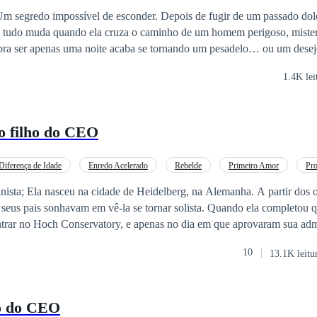
m segredo impossível de esconder. Depois de fugir de um passado dol
s tudo muda quando ela cruza o caminho de um homem perigoso, mister
ra pra ser apenas uma noite acaba se tornando um pesadelo… ou um desej
m saída, ela descobre a verdade: o pai do seu filho é o dono do morro 
1.4K lei
ão pretende deixá-la ir.
o filho do CEO
Diferença de Idade
Enredo Acelerado
Rebelde
Primeiro Amor
Pro
Triângulo Amoroso
ista; Ela nasceu na cidade de Heidelberg, na Alemanha. A partir dos o
 seus pais sonhavam em vê-la se tornar solista. Quando ela completou q
entrar no Hoch Conservatory, e apenas no dia em que aprovaram sua ad
s, de volta à cidade, sofreram um trágico acidente de carro e morreram.
10
13.1K leitu
ais, teve que ser obrigada a abandonar os estudos para trabalhar. Ela c
onete onde Arthur Venzon, o CEO da prestigiada rede farmacêutica M
ndo ela sai do café, é assaltada por um bandido, Arthur a encontra ajoel
ho do CEO
ca em seu carro e a leva para a pensão onde ela mora, grato por seu favo