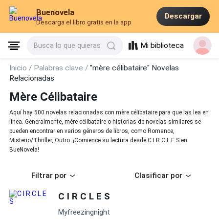
Buenovela
Descargar
Descarga el libro gratis en la app
Mi biblioteca
Busca lo que quieras
Inicio /
Palabras clave /
"mère célibataire" Novelas
Relacionadas
Mère Célibataire
Aquí hay 500 novelas relacionadas con mère célibataire para que las lea en
línea. Generalmente, mère célibataire o historias de novelas similares se
pueden encontrar en varios géneros de libros, como Romance,
Misterio/Thriller, Outro. ¡Comience su lectura desde C I R C L E S en
BueNovela!
Filtrar por
Clasificar por
C I R C L E S
Myfreezingnight