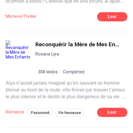
ocurrirán a futuro? Creerías que es una locura, al igual
que Minji, pero si tuvieras la posibilidad de salvarlos, ¿Lo
harías?
Misterio/Thriller
Leer
Reconquérir la Mère de Mes Enfants
Rosana Lyra
308 leídos
Completed
Alya n’aurait jamais imaginé qu’en sauvant un homme
blessé au bord de la route, elle finirait par trouver l’amour
le plus intense et le destin le plus dangereux de sa vie. Il
ne se souvenait de rien. Même pas de son propre nom.
Seul son regard à elle semblait lui donner une raison de
Romance
Leer
Passionné
Fin heureuse
vivre. — Tu as un visage de Paolo. Je vais t’appeler
Amour pur
Mafia
Héroïne rayonnante
Paolo. — dit-elle — Tu as vraiment un visage de Paolo.
Et c’est ainsi que le chef froid et impitoyable de la mafia
Milliardaire
Seconde chance