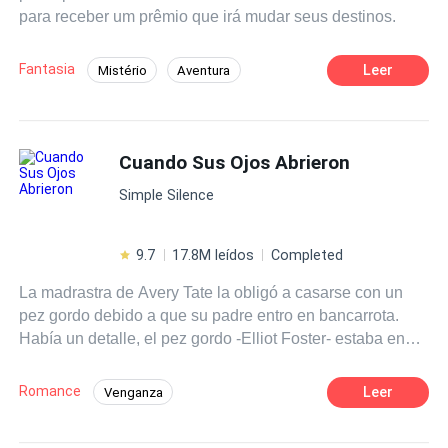
para receber um prêmio que irá mudar seus destinos.
planos. Seu legado apenas começou e ele vai descobrir
que ser o homem mais poderoso do mundo, tem um
preço.
Fantasia
Leer
Mistério
Aventura
Juventude
Herói/Heroína
Universo Paralelo
Cuando Sus Ojos Abrieron
Simple Silence
9.7
17.8M leídos
Completed
La madrastra de Avery Tate la obligó a casarse con un
pez gordo debido a que su padre entro en bancarrota.
Había un detalle, el pez gordo -Elliot Foster- estaba en
estado de coma. A ojos de la opinión pública, era solo
cuestión de tiempo que la consideraran viuda y la
Romance
Leer
Venganza
echaran de la familia.Un giro de los acontecimientos se
Matrimonio por Contrato
Despiadado
produjo cuando Elliot despertó inesperadamente del