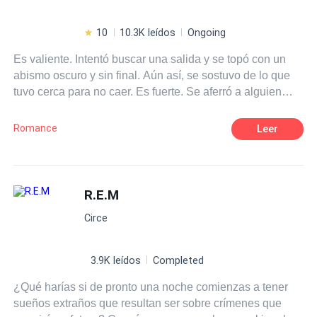
10
10.3K leídos
Ongoing
Es valiente. Intentó buscar una salida y se topó con un
abismo oscuro y sin final. Aún así, se sostuvo de lo que
tuvo cerca para no caer. Es fuerte. Se aferró a alguien
que le iba a dañar. Y aún así, continúa creyendo que todo
algún día cambiará. Pero es humano, no todo podrá
Romance
Leer
retenerlo en una sonrisa. A veces, es inevitable caer
cuando sientes que ya no puedes, cuando ya no quieres
soportarlo más.
R.E.M
Circe
3.9K leídos
Completed
¿Qué harías si de pronto una noche comienzas a tener
sueños extraños que resultan ser sobre crímenes que