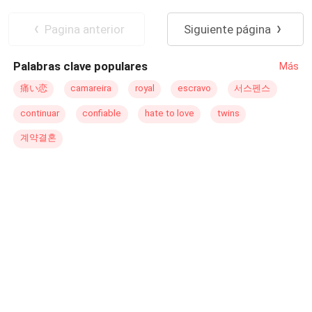
coma.Enfurecido por su situación matrimonial, agredió a
Ritmo Rápido
CEO
Aventurera
Avery y amenazó con matar a sus bebés si los tenían.
Infidelidad
Pagina anterior
Siguiente página
"¡Los mataré con mis propias manos!", gritó.Habían
pasado cuatro años cuando Avery regresó nuevamente a
Palabras clave populares
Más
su tierra natal con sus gemelos, un niño y una
niña.Mientras señalaba la cara de Elliot en la pantalla del
痛い恋
camareira
royal
escravo
서스펜스
televisor, recordándole a sus bebés: "Manténganse lejos
continuar
confiable
hate to love
twins
de este hombre, ha jurado matarlos a los dos". Esa
noche, el ordenador de Elliot fue hackeado y fue retado,
계약결혼
por uno de los gemelos, a que fuera a matarlos. "¡Ven a
por mí, gilip*llas!".