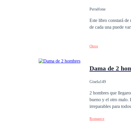
Perséfone
Este libro constará de 
de cada una puede var
Otros
Dama de 2 ho
Gisela149
2 hombres que llegaron a mi vida y la
bueno y el otro malo. Debo saber quien es mejor para mi, el problema es que las consecuencias serán
irreparables para todos
Romance