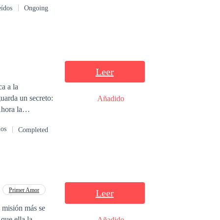
eídos
Ongoing
 los trece.
enamorarse de una
Leer
a a la
guarda un secreto:
Añadido
Ahora la
ein al tiempo que
dos
Completed
yos.
Primer Amor
Leer
a misión más se
que ella la
Añadido