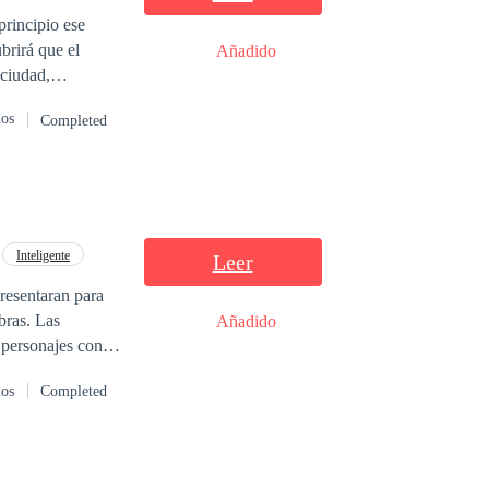
brirá que el
Añadido
 ciudad,
dos
Completed
nny buscará saber
busca de
 adoradores de
Inteligente
Leer
s que tendrá al
presentaran para
s. Las
Añadido
 personajes con
dos
Completed