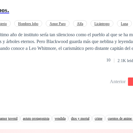
bos.
terio
Hombres lobo
Amor Puro
Alfa
Licántropo
Luna
Amor a Primera Vista
Primer Amor
timo año de instituto sería tan silencioso como el pueblo al que se ha 
s y árboles eternos. Pero Blackwood guarda más que neblina y leyendas
ando conoce a Leo Whitmore, el carismático pero distante capitán del 
 es un chico guapo con una sonrisa difícil de descifrar: hay algo en él q
10
2.1K leí
onexión inexplicable que despierta los sentidos de Aileen y la arrastra h
 y bajo piel. ¿Qué es lo que Leo esconde detrás de sus silencios? ¿Y por
kwood no fue una coincidencia? En un pueblo donde nada es lo que par
Anterior
leen deberá decidir si se atreve a descubrir la verdad o si es mejor no d
ras.
amor juvenil
astuto protagonista
vendida
dios y mortal
crime
cuentos de anime 