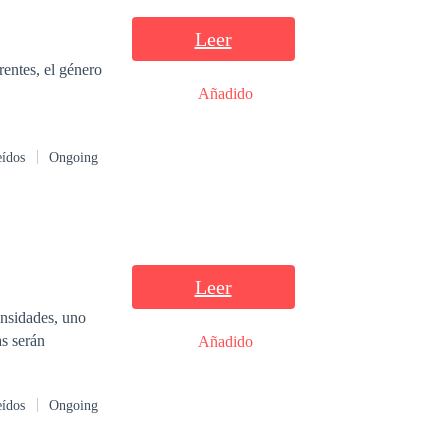
Leer
rentes, el género
Añadido
eídos
Ongoing
Leer
Añadido
eídos
Ongoing