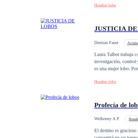
Hombre lobo
cueste lo que cueste y
Incluso si esto implic
cazadora.
JUSTICIA D
Demian Faust
Acción
Laura Talbot trabaja c
investigación, control 
es una mujer lobo. Por
Corporación ha encont
Hombre lobo
Talbot querrá buscar v
Profecía de lo
Welkenny A.P.
Hombr
Venganza
Renace
El destino es gracios
convertirá en un juego