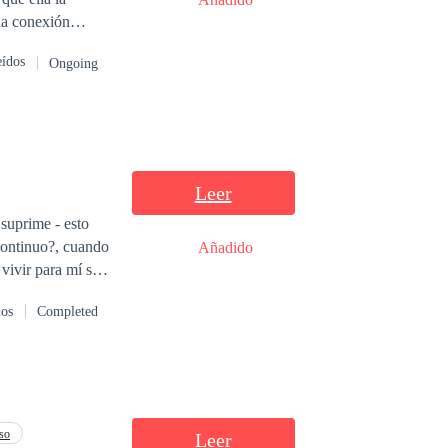
na conexión
na batalla entre
eídos
Ongoing
uando su
Leer
Añadido
e
dos
Completed
so
Leer