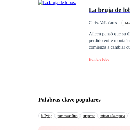
La bruja de lo
Chriss Valladares
Mis
Amor Prohibido
Aileen pensó que su úl
perdido entre montaña
comienza a cambiar cu
baloncesto. Leo no solo
Hombre lobo
atrae y la llama. Una c
enterrados bajo tierra
que su llegada a Blac
observa en silencio, Ai
duerme entre las somb
Palabras clave populares
bullying
pov masculino
suspense
mimar a la esposa