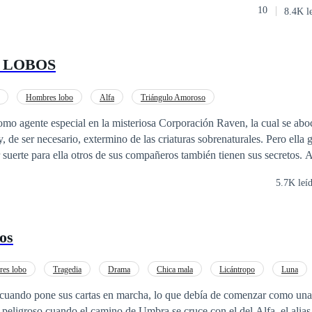
10
8.4K l
 recuperar su “Casta de Lobos” (Nevri) de las garras de la comunidad de
a estrujar el corazón de sus hermanos, tiñéndose de un rojo carmesí, al 
E LOBOS
Hombres lobo
Alfa
Triángulo Amoroso
omo agente especial en la misteriosa Corporación Raven, la cual se aboc
y, de ser necesario, extermino de las criaturas sobrenaturales. Pero ella 
 suerte para ella otros de sus compañeros también tienen sus secretos. 
rado un misterioso humanoide que podría ser el Monstruo de Frankenst
5.7K leí
enganza contra el licántropo que la violó y la convirtió en una de los su
bos
es lobo
Tragedia
Drama
Chica mala
Licántropo
Luna
r
o cuando pone sus cartas en marcha, lo que debía de comenzar como un
 peligroso cuando el camino de Umbra se cruce con el del Alfa, el alias 