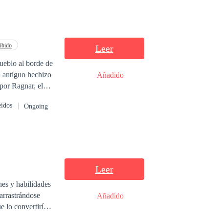
ibido
Leer
ueblo al borde de
n antiguo hechizo
Añadido
prohibida,
eídos
Ongoing
dara
 de su pasado y
, su esposo
ar su destino
tar una guerra.
Leer
nes y habilidades
arrastrándose
Añadido
 lo convertiría
r sobrevivir