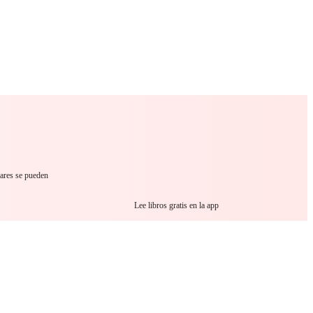
 Romance
Sci-Fi
Guerra
Otros
lares se pueden
Lee libros gratis en la app