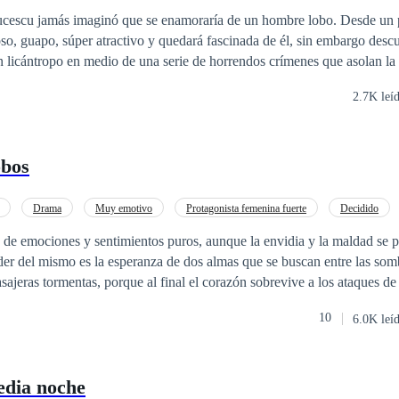
. Desde un principio ese
so, guapo, súper atractivo y quedará fascinada de él, sin embargo descu
 licántropo en medio de una serie de horrendos crímenes que asolan la
2.7K leí
s a personas desprevenidas, destrozándolos con alevosía y crueldad. Je
d de su amante pero deberá lidiar frente a malvados cazadores de lobos que
ídos por las informaciones publicadas justamente por Jenny Lucescu, en 
obos
 los cánidos. Asimismo, Jenny deberá enfrentar a un peligroso clan de
embrarán el terror en las calles, queriendo acabar
licántropos que sobreviven a esa intensa y despiadada guerra contra los
Drama
Muy emotivo
Protagonista femenina fuerte
Decidido
bos" es una novela apasionante, con mucho suspenso, amor y traicione
Traición
Reencuentro de Amantes
na de emociones y sentimientos puros, aunque la envidia y la maldad se 
 punta de principio a fin.
der del mismo es la esperanza de dos almas que se buscan entre las sombra
ajeras tormentas, porque al final el corazón sobrevive a los ataques de
isma alma.
10
6.0K leí
edia noche