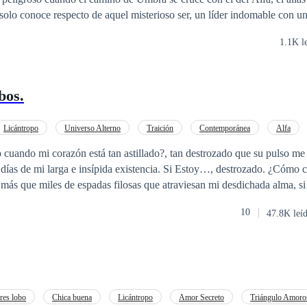
solo conoce respecto de aquel misterioso ser, un líder indomable con u
. Un lazo primitivo e irrefrenable despierta en ambos, arrastrándolos a u
1.1K l
ue las sombras del pasado resurgen, Umbra descubrirá
sina, sino una pieza clave en un conflicto que trasciende el tiempo y c
menace con desatarse, tendrá que decidir si renace una vez más.
bos.
Licántropo
Universo Alterno
Traición
Contemporánea
Alfa
o
POV en primera persona
Ritmo Rápido
zón está tan astillado?, tan destrozado que su pulso me suprime - esto
 insípida existencia. Si Estoy…, destrozado. ¿Cómo continuo?, cuando
 que miles de espadas filosas que atraviesan mi desdichada alma, si vivir para mí s
10
47.8K leí
i alma. Y ya ninguna cantidad de distracción puede
erable" eso me siento ser, muchos creen que lo tengo todo,
manos están más que vacías.
es lobo
Chica buena
Licántropo
Amor Secreto
Triángulo Amoro