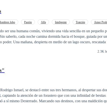
s
Hombres lobo
Pasión
Alfa
Inteligente
Traición
Amor Proh
ído ser una humana común, viviendo una vida sencilla en un pequeño p
 Sin saberlo, cada noche camina dormida hacia el bosque, guiada por u
curo, rescatada por Ragnar, el
ada de lobos. En un mundo donde la relación entre brujas y lobos está 
2.3K l
ra su atracción por ella, convencido de que solo es una humana perdida. Al
su identidad a medida que su hechizo se debilita, revelando fragmentos
ras ella descubre la verdad sobre sí misma y su conexión con el bosque
s"
ma un oscuro plan para asesinarla y tomar su poder. Aldara debe enfrent
o la alcance, mientras el amor prohibido y la traición amenazan con desa
odrigo Ismael, se destacó entre sus tres hermanos, al despertar sus do
 captando la atención de un forastero que con una infinidad de bestias 
mó a sí mismo Desterrado. Marcando sus destinos, con una maldición que
vés del pacto de sangre, despertando sus instintos oscuros y asesinos po