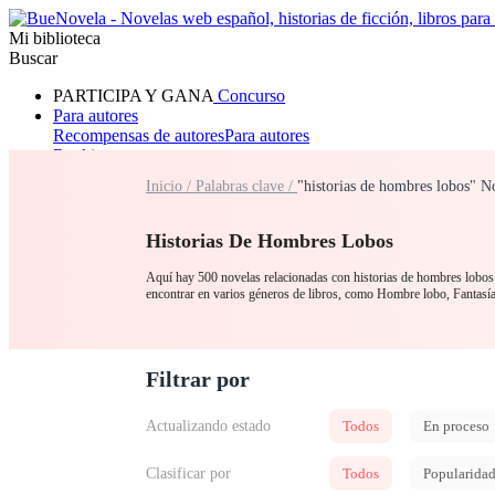
Mi biblioteca
Buscar
PARTICIPA Y GANA
Concurso
Para autores
Recompensas de autores
Para autores
Ranking
Navegar
Inicio /
Palabras clave /
"historias de hombres lobos" N
Novelas
Cuentos Cortos
Todos
Romance
Hombre lobo
Mafia
Sistema
Fantasía
Urbano
LG
Historias De Hombres Lobos
Aquí hay 500 novelas relacionadas con historias de hombres lobos p
encontrar en varios géneros de libros, como Hombre lobo, Fantas
Filtrar por
Actualizando estado
Todos
En proceso
Clasificar por
Todos
Popularida