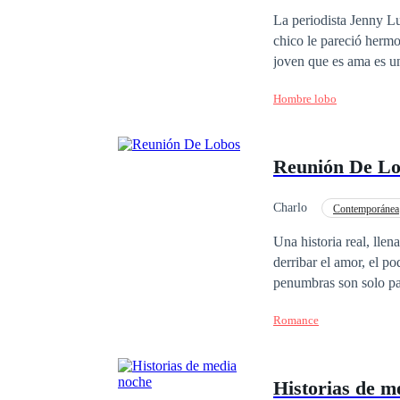
Amor Prohibido
La periodista Jenny Lucescu jamás imaginó que se enamoraría de un hombre lobo
chico le pareció hermo
joven que es ama es un
consumados con ferocidad, sumiendo a los vecinos en el pánico, temiendo ser atacados por esa supuesta fiera
Hombre lobo
que ataca en las noche
la verdad en torno a la identida
llegarán al país, atra
Reunión De L
venganza y acabar con
vampiros, enemigos de los hombres lobo, que igualmente s
con los últimos especímenes de 
Charlo
Contemporánea
vampiros. "Amor de lo
Segunda Oportunidad
Una historia real, lle
lector con los pelos de
derribar el amor, el po
penumbras son solo pas
algo de lobos en su m
Romance
Historias de m