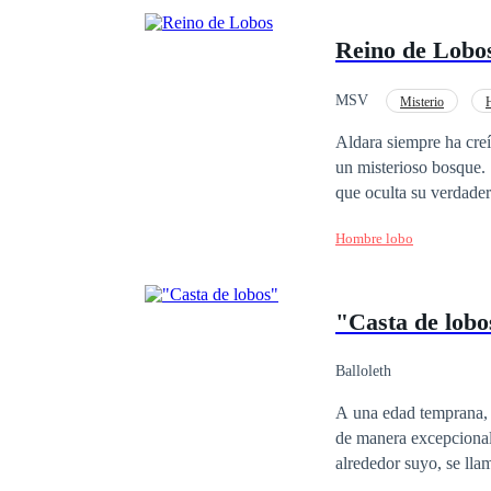
Reino de Lobo
MSV
Misterio
Giro Argumental
Aldara siempre ha cre
un misterioso bosque.
que oculta su verdadero poder. Una mañana, despierta en medio de un lago os
alfa de una temida man
Hombre lobo
Ragnar debe luchar cont
comienza a cuestionar 
poderes ocultos. Mient
"Casta de lobo
vampiro, Valerian, tra
antes de que el peligr
Balloleth
A una edad temprana, R
de manera excepcional,
alrededor suyo, se lla
en un licántropo, a tra