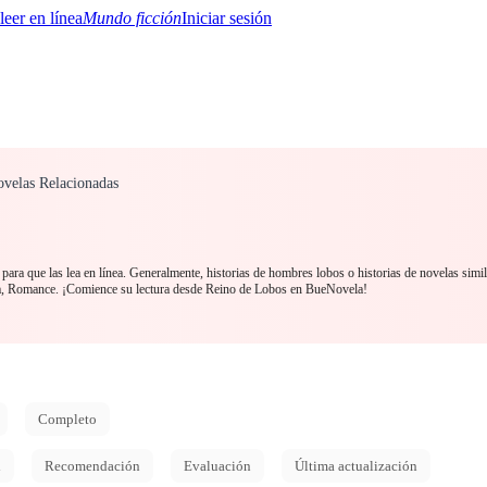
Mundo ficción
Iniciar sesión
ovelas Relacionadas
BTQ+
YA/TEEN
Paranormal
Misterio/Thriller
Oriental
Juegos
Historia
MM
ara que las lea en línea. Generalmente, historias de hombres lobos o historias de novelas simi
ía, Romance. ¡Comience su lectura desde Reino de Lobos en BueNovela!
Completo
d
Recomendación
Evaluación
Última actualización