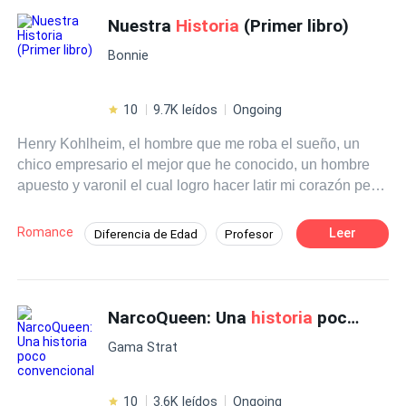
Nuestra
Historia
(Primer libro)
Bonnie
10
9.7K leídos
Ongoing
Henry Kohlheim, el hombre que me roba el sueño, un
chico empresario el mejor que he conocido, un hombre
apuesto y varonil el cual logro hacer latir mi corazón pero
que también hizo que se rompiera en mil pedazos con su
decisión, siempre había soñado con un amor inolvidable,
Romance
Leer
Diferencia de Edad
Profesor
lo soñe tantas veces que se hizo realidad lo que nunca
Trillizos
Romance oscuro
imagine fue que ese amor marcaría mi vida dejándome
una herida en el corazón. ¿Y que harías si te digo que te
Contemporánea
Arrepentimiento
amo?
NarcoQueen: Una
historia
poco convencional
Rebelde
Amor dulce
Malentendido
Gama Strat
10
3.6K leídos
Ongoing