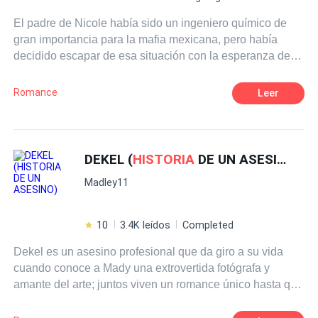
El padre de Nicole había sido un ingeniero químico de
gran importancia para la mafia mexicana, pero había
decidido escapar de esa situación con la esperanza de
que sus hijas tuvieran una mejor vida, alejadas del
mundo criminal y el narcotráfico. Sin embargo, los capos
Romance
Leer
no perdonan las traiciones y, varios años después,
Dominico Ibusquiza continuaba en su búsqueda para
hacerlo pagar. Lo que no esperaba Dominico era que
cuando viera por primera vez a la hija de su ex químico,
DEKEL (
HISTORIA
DE UN ASESINO)
Nicole Morales, querría de inmediato hacerla suya, por lo
Madley11
que decide convertirla en la nueva NarcoQueen,
obligándola a aceptar o asesinará a su padre. Nicole
anhela salir de esa vida, pero sabe que su futuro esposo
10
3.4K leídos
Completed
no se lo permitirá, ¿pero qué pasará cuando Nicole
Dekel es un asesino profesional que da giro a su vida
conozca por primera vez a un atractivo ingeniero
cuando conoce a Mady una extrovertida fotógrafa y
aeroespacial de la NASA siendo la esposa de tan
amante del arte; juntos viven un romance único hasta que
importante narcotraficante? ¿Será capaz Nicole de
ella descubre el gran secreto escondido de Dekel.....
arriesgar a su familia por sus propios deseos?