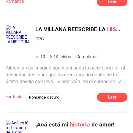
Romance
Leer
LA VILLANA REESCRIBE LA
HISTORIA
GPG
10
3.1K leídos
Completed
Aileen jamás imaginó que morir sería la parte sencilla. Al
despertar, descubre que ha reencarnado dentro de la
última novela que leyó... y peor aún, en el cuerpo de Lady
Margareth, la villana destinada a morir a los dieciocho
años, traicionada por su propia hermana y condenada por
Fantasía
Leer
Romance oscuro
el príncipe al que amó. Conociendo cada giro de la
POV en primera persona
Brujo / Mago
historia
, Margareth está decidida a sobrevivir. Esta vez no
será una pieza sacrificable en el juego de otros. Utilizará
Universo Alterno
Renacer
Venganza
su conocimiento del futuro para alterar el destino,
¡Acá está mi
historia
de amor!
fortalecer su poderosa magia y construir alianzas donde