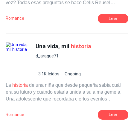
vez? Todas esas preguntas se hace Celis Reusel
constantemente cada vez que los recuerdos de Henry
Kohlheim le evaden la mente. Sin embargo todas esas
Romance
Leer
preguntas y dudas resurgen con más intensidad cada vez
que está presente esa nueva ilusión que poco a poco le
evade el corazón, esa nueva ilusión que de pronto
apareció a sanar su alma. ¿Podrá Henry Kohlheim llegar
Una vida, mil
historia
a tiempo?
d_araque71
3.1K leídos
Ongoing
La
historia
de una niña que desde pequeña sabía cuál
era su futuro y cuándo estaría unida a su alma gemela.
Una adolescente que recordaba ciertos eventos
especiales de su niñez y cómo boomerang iban y venían
esos recuerdos a los que ella se preguntaba porque los
Romance
Leer
recordaba con tanta claridad.