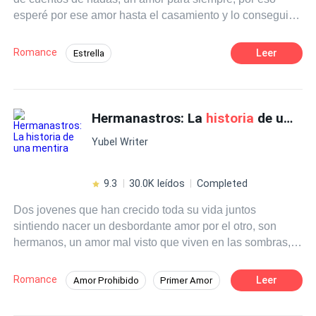
esperé por ese amor hasta el casamiento y lo consegui.
Bueno eso creí.... Por cierto mi nombre es Susan Graham
Echeverria y yo no creo más en las
historia
s de amor.
Romance
Leer
Estrella
Reencuentro de Amantes
Independiente
Amor a Primera Vista
Contemporánea
Hermanastros: La
historia
de una mentira
Amor dulce
Romance oscuro
Primer Amor
CEO
Yubel Writer
9.3
30.0K leídos
Completed
Dos jovenes que han crecido toda su vida juntos
sintiendo nacer un desbordante amor por el otro, son
hermanos, un amor mal visto que viven en las sombras,
una gran mentira que les esta oculta, un destino doloroso
por recorrer. Emma y Enzo Ortega, dos hermanos que
Romance
Leer
Amor Prohibido
Primer Amor
viven su romance en secreto descubriran una terrible
Despiadado
CEO
Romance oscuro
verdad...una, que podra salvarlos de su infierno...