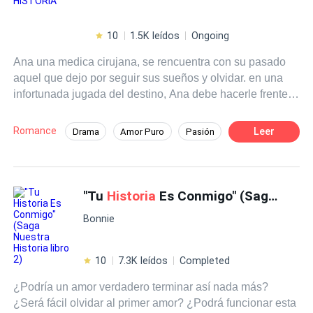
10
1.5K leídos
Ongoing
Ana una medica cirujana, se rencuentra con su pasado
aquel que dejo por seguir sus sueños y olvidar. en una
infortunada jugada del destino, Ana debe hacerle frente a
lo que nunca pensó revivir viejos temores y dolores,
estará Ana lista para dar el perdón y ser perdonada.
Romance
Leer
Drama
Amor Puro
Pasión
CEO
Doctor
Primer Amor
Reencuentro de Amantes
"Tu
Historia
Es Conmigo" (Saga Nuestra
Arrepentimiento
Bonnie
10
7.3K leídos
Completed
¿Podría un amor verdadero terminar así nada más?
¿Será fácil olvidar al primer amor? ¿Podrá funcionar esta