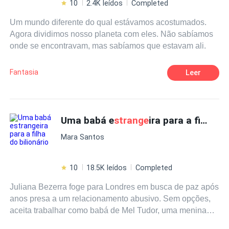
10
2.4K leídos
Completed
Um mundo diferente do qual estávamos acostumados.
Agora dividimos nosso planeta com eles. Não sabíamos
onde se encontravam, mas sabíamos que estavam ali.
Fantasia
Leer
Uma babá e
strange
ira para a filha do bilionário
Mara Santos
10
18.5K leídos
Completed
Juliana Bezerra foge para Londres em busca de paz após
anos presa a um relacionamento abusivo. Sem opções,
aceita trabalhar como babá de Mel Tudor, uma menina
difícil que ninguém conseguiu conquistar. Mas Juliana