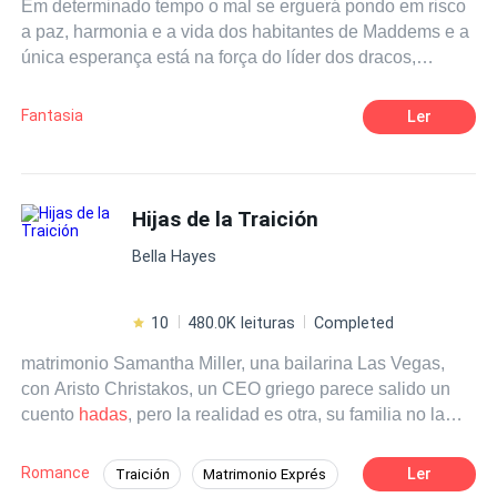
Em determinado tempo o mal se erguerá pondo em risco
a paz, harmonia e a vida dos habitantes de Maddems e a
única esperança está na força do líder dos dracos,
Karbeth, que enfrentará seus piores pesadelos.
Fantasia
Ler
Hijas de la Traición
Bella Hayes
10
480.0K leituras
Completed
matrimonio Samantha Miller, una bailarina Las Vegas,
con Aristo Christakos, un CEO griego parece salido un
cuento
hadas
, pero la realidad es otra, su familia no la
quiere y le ponen una trampa para que su esposo piense
que le ha sido infiel con su propio hermano gemelo.
Romance
Ler
Traición
Matrimonio Exprés
Samantha vuelve a casa destrozada y embarazada de