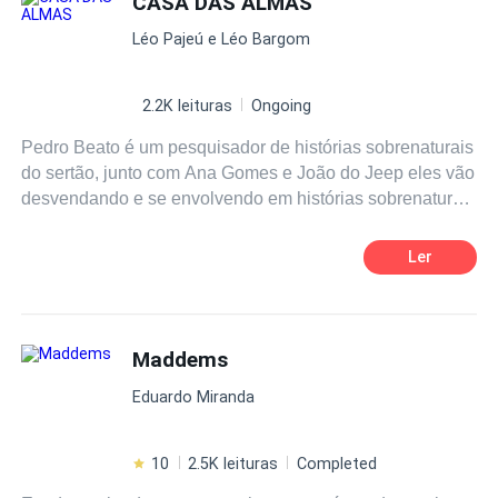
CASA DAS ALMAS
conheceu, de uma forma completamente nova e
Léo Pajeú e Léo Bargom
envolvente e descubra a verdadeira história nunca antes
contada.
2.2K leituras
Ongoing
Pedro Beato é um pesquisador de histórias sobrenaturais
do sertão, junto com Ana Gomes e João do Jeep eles vão
desvendando e se envolvendo em histórias sobrenaturais
da região. Pedro Beato e seus amigos vão parar em uma
cidade conhecida por suas belezas e contos, mas que
Ler
guarda mistérios, vultos, espectros, ectoplasmas, bruxos,
tudo isso envolvendo uma jovem Cristal,
Maddems
Eduardo Miranda
10
2.5K leituras
Completed