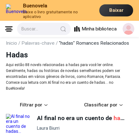
Buenovela
Baixar
Baixe o livro gratuitamente no
aplicativo
Minha biblioteca
Buscar...
Inicio /
Palavras-chave /
"hadas" Romances Relacionados
Hadas
Aqui estão 88 novels relacionadas a hadas para você ler online.
Geralmente, hadas ou histórias de novelas semelhantes podem ser
encontradas em vários gêneros de livros, como Romance, Fantasia.
Comece sua leitura com Al final no era un cuento de hadas... no
BueNovela!
Filtrar por
Classificar por
Al final no era un cuento de
hadas
...
Laura Biurri