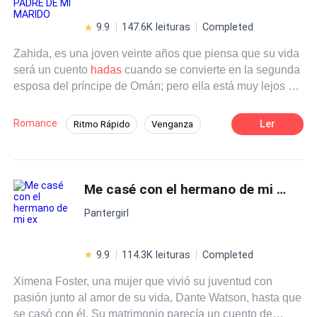
de Alexander hay otra mujer quien para su desgracia se
trata de su propia hermana , haciendo este
9.9
147.6K leituras
Completed
descubrimiento de la vida de Aslin un total infierno.
Zahida, es una joven veinte años que piensa que su vida
¿Podrá Aslin encontrar un rayo de luz en este mundo
será un cuento
hadas
cuando se convierte en la segunda
implacable?
esposa del príncipe de Omán; pero ella está muy lejos de
ello al descubrir que su único propósito en este
matrimonio, es servir como una fuente de sangre para la
Romance
Ler
Ritmo Rápido
Venganza
primera esposa. Determinada a cambiar su destino de
Comedia
POV en tercera persona
infierno, Zahida se atreve a enfrentar a su esposo y exige
el divorcio, pero esto desafía completamente a Samir,
Realeza
Divorcio
quien está decidido a proteger su secreto, a cualquier
Me casé con el hermano de mi ex
costo. La tensión se intensifica cuando ella sobrepasa el
Pantergirl
límite, escapa, y salta un acantilado, para luego
despertar, dando a luz al heredero y siendo la esposa del
jefe de su país, nada más y nada menos, que el padre de
9.9
114.3K leituras
Completed
su marido...
Ximena Foster, una mujer que vivió su juventud con
pasión junto al amor de su vida, Dante Watson, hasta que
se casó con él. Su matrimonio parecía un cuento de