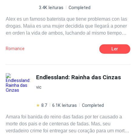
3.4K leituras
Completed
Alex es un famoso baterista que tiene problemas con las
drogas. Maiia es una mujer decidida que llegará a poner
en orden la vida de ambos, luchando al mismo tiempo
con su pasado que vuelve a su presente una y otra vez,
para recordarle, tanto sus errores, como lo dañada que
Romance
Ler
está.
Endlessland: Rainha das Cinzas
vic
8.7
6.1K leituras
Completed
Amara foi banida do reino das fadas por ter causado a
morte dos pais e de centenas de fadas. Mas, seu
verdadeiro crime foi entregar seu coração para um mortal