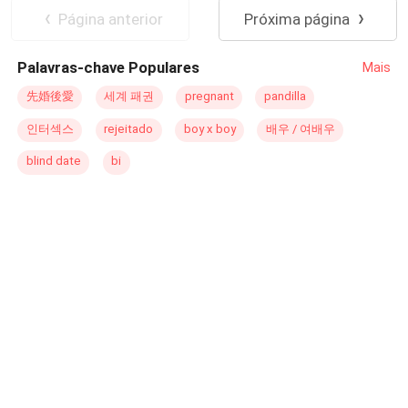
desmorona cuando, un día antes de su boda, descubre
Página anterior
Próxima página
que su supuesto príncipe no es más que un horrendo
sapo. Herida por su traición y decidida a vengarse,
Palavras-chave Populares
Mais
Svetlana expone la infidelidad de Ricardo el mismo día
de la ceremonia, sin imaginar que un enigmático hombre,
先婚後愛
세계 패권
pregnant
pandilla
que resulta tan atractivo como peligroso, le propondría
인터섹스
rejeitado
boy x boy
배우 / 여배우
matrimonio en ese instante y ella aceptaría. Enzo
Bianchi, es un hombre marcado por la tragedia, y ha
blind date
bi
construido su imperio sobre el sufrimiento y la ley del más
fuerte, convirtiéndose en un hombre frío y calculador.
Pero una deuda lo vincula con una mujer que nunca
pensó que lo arrastraría a una guerra que no había
anticipado: la guerra por su corazón. Asi que decidido a
reclamar lo que considera suyo, no se detendrá ante
nada, ni siquiera ante el hecho de que Svetlana la
prometida su sobrino. Porque el, ha comprado una
esposa y eso es lo que obtendrá, aun si ella se niega y
amenaza con escapar. Asi su convivencia se convierte en
un campo batalla donde la pasión, el deseo y los
secretos saldrán a la luz, porque en este matrimonio,