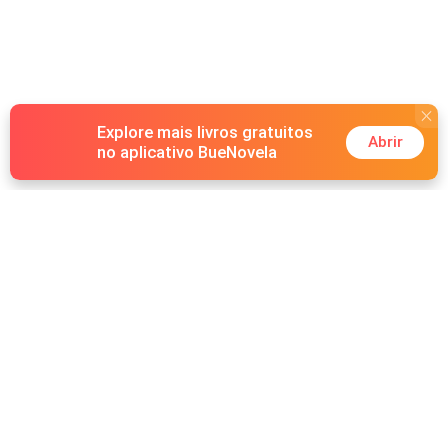
nada es lo que parece y, aunque el amor podría ser el
final, ambos temen que sus oscuros pasados puedan
separarlos para siempre.
Explore mais livros gratuitos
Abrir
no aplicativo BueNovela
Hot Genres
Romance
Recursos
Lobisomem
Palavras-chave
Redes sociais
Máfia
Pesquisas importantes