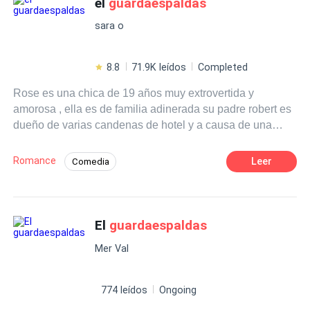
el
guardaespaldas
Desafío a las Expectativas
sara o
8.8
71.9K leídos
Completed
Rose es una chica de 19 años muy extrovertida y
amorosa , ella es de familia adinerada su padre robert es
dueño de varias candenas de hotel y a causa de una
amenaza contra su familia este se ve obligado a contratar
un guardaspalda para su hija James adams es un
Romance
Leer
Comedia
hombre frio , calculador que no le teme a la muerte , este
POV en primera persona
fue militar de guerra por eso es contratado por el señor
robert para que sea el guardaspalda de su dulce rose Lo
Desafío a las Expectativas
que no contaban era que aquella pequeña iba a hacer
El
guardaespaldas
Amor Prohibido
CEO
Chica mala
que el mundo de james diera una vuelta de 360 grados
Independiente
Poder Femenino
Mer Val
774 leídos
Ongoing