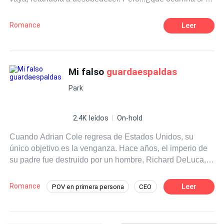
nueva regla terminara gustándole y la desobediencia
fuera diferente esta vez?
Romance
Leer
Mi falso
guardaespaldas
Park
2.4K leídos
On-hold
Cuando Adrian Cole regresa de Estados Unidos, su
único objetivo es la venganza. Hace años, el imperio de
su padre fue destruido por un hombre, Richard DeLuca,
el despiadado empresario que ahora gobierna la ciudad.
Adrian regresa con una identidad falsa, contratado como
Romance
Leer
POV en primera persona
CEO
guardaespaldas
personal de la única hija de DeLuca,
Amor Secreto
Liana. Ella es inocente, no ha sido afectada por los
pecados de su padre... pero cada momento que pasa