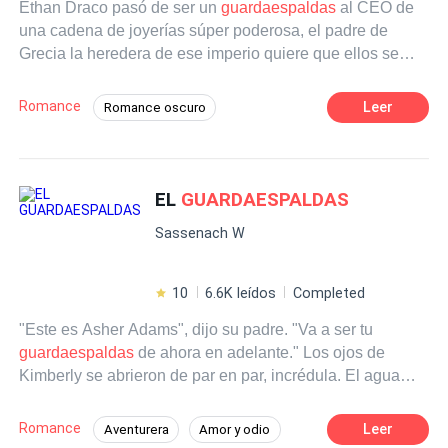
Ethan Draco pasó de ser un
guardaespaldas
al CEO de
una cadena de joyerías súper poderosa, el padre de
Grecia la heredera de ese imperio quiere que ellos se
casen, porque confía en él. ¿Logrará casarlos? ¿Será
solo un convenio o nacerá el amor? ¿Los enemigos del
Romance
Leer
Romance oscuro
pasado tratarán de separarlos?
POV en tercera persona
18+
Arrogante
Dominante
Frío
EL
GUARDAESPALDAS
Matrimonio por Contrato
De Odio al Amor
Embarazo
Sassenach W
10
6.6K leídos
Completed
"Este es Asher Adams", dijo su padre. "Va a ser tu
guardaespaldas
de ahora en adelante." Los ojos de
Kimberly se abrieron de par en par, incrédula. El agua
que acababa de tragar se le había ido por el desagüe y
empezó a ahogarse. Comenzó a toser y tardó unos
Romance
Leer
Aventurera
Amor y odio
segundos en calmarse. Genial. Simplemente genial.