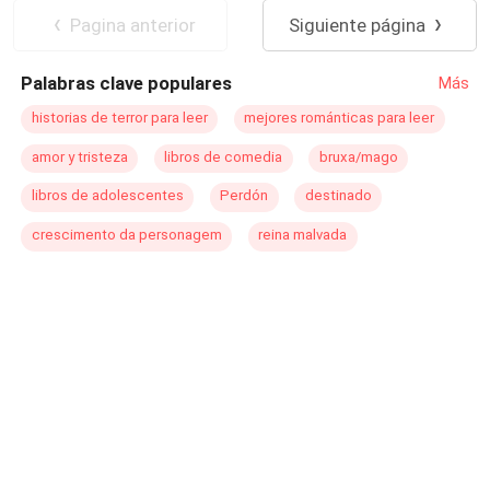
cerca de ella pone a prueba la línea entre el deber y el
Pagina anterior
Siguiente página
deseo. Protegerla era parte de su plan. Enamorarse de
ella, no. Y cuando la verdad sobre quién es realmente
Palabras clave populares
Más
salga a la luz... tendrá que elegir: la venganza o la mujer
que se convirtió en su debilidad.
historias de terror para leer
mejores románticas para leer
amor y tristeza
libros de comedia
bruxa/mago
libros de adolescentes
Perdón
destinado
crescimento da personagem
reina malvada