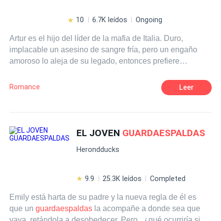
10
6.7K leídos
Ongoing
Artur es el hijo del líder de la mafia de Italia. Duro,
implacable un asesino de sangre fría, pero un engaño
amoroso lo aleja de su legado, entonces prefiere
mantenerse bajo perfil, trabajando como
guardaespaldas
para la hija de un alcalde. En un lugar apartado, pensado
Romance
Leer
que va a tener paz, pero lo que no sabía es que está
chiquilla, rica y malcriada fuera de carácter tan difícil e
indomable haciéndole la vida imposible, para que
renunciará. La joven tampoco esperaba que esté hombre,
EL JOVEN
GUARDAESPALDAS
le hiciera la guerra enfrentandose en una lucha de
Herondducks
voluntades en el cual, sino aceptan una tregua alguno de
los dos perderá el corazón.
9.9
25.3K leídos
Completed
Emily está harta de su padre y la nueva regla de él es
que un
guardaespaldas
la acompañe a donde sea que
vaya, retándola a desobedecer. Pero...¿qué ocurriría si la