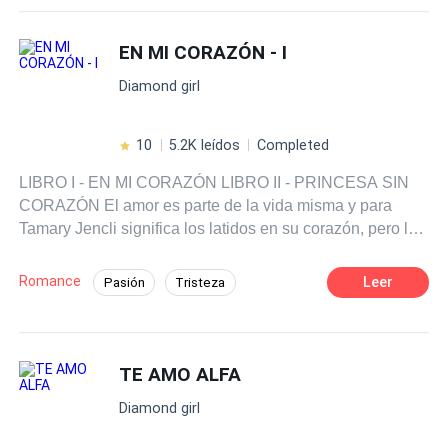
lo que ella más temía?
Chico malo
De Odio al Amor
EN MI CORAZÓN - I
POV en primera persona
Diferencia de Edad
Diamond girl
10
5.2K leídos
Completed
LIBRO I - EN MI CORAZÓN LIBRO II - PRINCESA SIN
CORAZÓN El amor es parte de la vida misma y para
Tamary Jencli significa los latidos en su corazón, pero la
traición de quien creía el amor de su vida la llevo a tomar
decisiones respecto a su vida, aclarando su atormentado
Romance
Leer
Pasión
Tristeza
corazón que tenía a alguien más, para amar, quizá sea un
Final feliz
Celoso
Fiel
Doctor
amigo de la vida, quien le devuelva las ganas de soñar y
una obsesión dejara con el alma triste a más de una
Traición
Perdón
Amnesia
persona.
TE AMO ALFA
Diamond girl