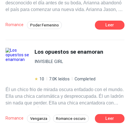
desconocido el día antes de su boda, Arianna abandonó
el país para comenzar una nueva vida. Arianna Jason, de
22 años, vivió su vida complaciendo a quienes más
amaba, sin saber que era simplemente una presa siendo
Romance
Leer
Poder Femenino
preparada para el día de su ruina. Su vida ha probado la
Contemporánea
Pasión
CEO
amarga píldora de la traición. Quiere devolverle al mundo
lo que ha recibido, pero ¿cómo puede cambiar su
Héroe / Heroína:
Arrogante
personalidad buena e inocente para encajar en una
Los opuestos se enamoran
Bebé Adorable
Infidelidad
sociedad y un mundo cruel? ¿Puede su dulce naturaleza
Triángulo Amoroso
INVISIBLE GIRL
ser contaminada, o logrará superar esto, navegando por
el camino correcto?
10
7.0K leídos
Completed
Él un chico frio de mirada oscura enfadado con el mundo.
Ella una chica carismática y despreocupada. Él un ladrón
sin nada que perder. Ella una chica encantadora con
ganas de vivir. Él es como un diablo aterrador al que
todos temen. Ella es como un ángel caído del cielo a la
Romance
Leer
Venganza
Romance oscuro
que todos adoran. ¿Qué pasara cuando sus mundos se
Mujeriego
Rebelde
Poder Femenino
encuentren? ¿Ella será su salvación, o él la convertirá en