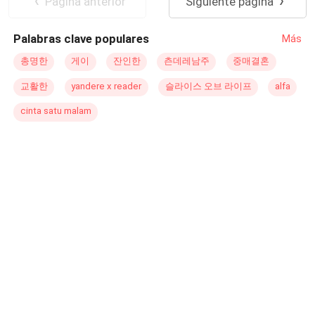
Pagina anterior
Siguiente página
Palabras clave populares
Más
총명한
게이
잔인한
츤데레남주
중매결혼
교활한
yandere x reader
슬라이스 오브 라이프
alfa
cinta satu malam