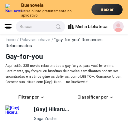
Buenovela
Baixar
Baixe o livro gratuitamente no
aplicativo
Minha biblioteca
Buscar...
Inicio /
Palavras-chave /
"gay-for-you" Romances
Relacionados
Gay-for-you
Aqui estão 335 novels relacionadas a gay-for-you para você ler online.
Geralmente, gay-for-you ou histórias de novelas semelhantes podem ser
encontradas em vários gêneros de livros, como LGBTQ+, Romance, Urban.
Comece sua leitura com [Gay] Hikaru... no BueNovela!
Filtrar por
Classificar por
[Gay] Hikaru...
Saga Zuster