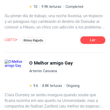
10
9.9K leituras
Completed
Su primer día de trabajo, una noche lluviosa, un tropiezo
y un paraguas rojo cambiarán el destino de Daisuke al
conocer a Hikaru, un chico con adicción a los problemas
y al ; quien desde que notó la mirada de Daisuke, se
enamoró de él, ¿será capaz de dejar atrás su vida de
LGBTQ+
Ler
Ritmo Rápido
excesos?
Romance oscuro
Contemporánea
Gay por ti
Rebelde
Chico malo
O Melhor amigo Gay
MxM
Arrepentimiento
Independiente
Artemis Cassana
9.6
8.8K leituras
Ongoing
Clara Dunsley se sentiu insegura quando soube que
ficaria sozinha em seu quarto na Universidade, mas a
companhia de Nathan Zanford caiu melhor do esperava,