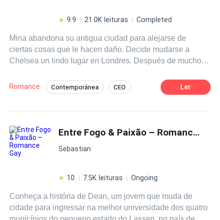
9.9
21.0K leituras
Completed
Mina abandona su antigua ciudad para alejarse de
ciertas cosas que le hacen daño. Decide mudarse a
Chelsea un lindo lugar en Londres. Después de mucho
tiempo buscando trabajo, consigue uno de niñera y
comienza su primer día de trabajo con la llamada de un
Romance
Ler
Contemporánea
CEO
joven solicitando niñera para su hermano. Mina conoce al
Niñera
Romance oscuro
Venganza
que va ser su jefe. Que resulta ser un chico millonario de
su edad, muy atractivo, sexy y educado. Pero a Mina le
Poder Femenino
llama la atención el hecho de que su jefe no tiene ni
Entre Fogo & Paixão – Romance Gay
novia, ni amigas, completamente soltero. Entonces ella
Sebastian
inicia un plan para descubrir si su jefe extremadamente
sexy y hermoso es gay. Su curiosidad traerá ciertos
eventos inesperados.
10
7.5K leituras
Ongoing
Conheça a história de Dean, um jovem que muda de
cidade para ingressar na melhor universidade dos quatro
municípios do pequeno estado do Lassen, no país de