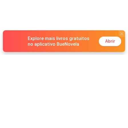
Explore mais livros gratuitos
Abrir
no aplicativo BueNovela
Hot Genres
Romance
Recursos
Lobisomem
Palavras-chave
Redes sociais
Máfia
Pesquisas importantes