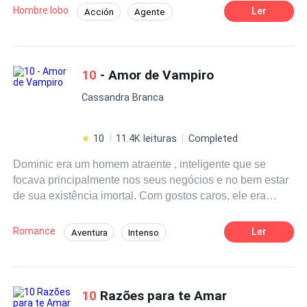
Hombre lobo
Ler
Acción
Agente
Universo Alterno
10
- Amor de Vampiro
Cassandra Branca
10
11.4K leituras
Completed
Dominic era um homem atraente , inteligente que se
focava principalmente nos seus negócios e no bem estar
de sua existência imortal. Com gostos caros, ele era
socialmente ativo, assíduo da vida noturna , se divertindo
ao máximo para que a eternidade não fosse tão
Romance
Ler
Aventura
Intenso
aborrecida . Rodeado por belas mulheres , ele fazia
Vampiro
Enredo Acelerado
CEO
questão de proteger aqueles que lhe davam sua lealdade
, assim não admitia qualquer tipo de afronta contra si ou
contra os seus. Qualquer um, ser sobrenatural ou
10
Razões para te Amar
humano , estaria a mercê das suas presas mortais e ele