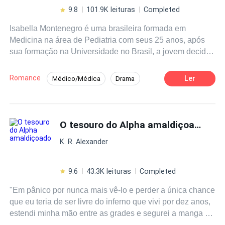
9.8
101.9K leituras
Completed
Isabella Montenegro é uma brasileira formada em
Medicina na área de Pediatria com seus 25 anos, após
sua formação na Universidade no Brasil, a jovem decide
seguir o seu sonho: se mudar para os Estados Unidos.
Consegue emprego em um dos melhores hospitais de
Romance
Ler
Médico/Médica
Drama
Seattle, onde a bela moça conseguirá amigos, inimigos,
Inteligente
Independente
acima de tudo, encontrará sua alma gêmea. Andrew
Carter um CEO renomado e fundador das Empresas
Contemporâneo
Enredo Acelerado
Carter's, construiu um império com seus 31 anos, sendo
O tesouro do Alpha amaldiçoado
um dos 25 homens mais ricos do mundo, pai da adorável
K. R. Alexander
Liza, uma bebé de
10
meses, após a morte da esposa e
mãe de sua filha, Andrew se fecha para o amor...
9.6
43.3K leituras
Completed
"Em pânico por nunca mais vê-lo e perder a única chance
que eu teria de ser livre do inferno que vivi por dez anos,
estendi minha mão entre as grades e segurei a manga de
seu casaco." Escravizada por
10
anos, sofrendo abusos