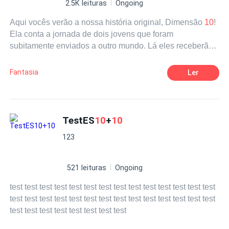
2.5K leituras
Ongoing
Aqui vocês verão a nossa história original, Dimensão
10
!
Ela conta a jornada de dois jovens que foram
subitamente enviados a outro mundo. Lá eles receberão
uma importante missão onde terão que salvar todas as
dimensões! Nessa jornada, eles vão conhecer anjos,
Fantasia
Ler
demônios, deuses e outros seres de outros universos,
fazendo amizades ou inimigos pelo caminho, tudo isso
enquanto interagem com o público quebrando a quarta
parede. Será que esses heróis nem um pouco
TestES
10
+
10
convencionais conseguirão salvar a todos?
123
521 leituras
Ongoing
test test test test test test test test test test test test test test
test test test test test test test test test test test test test test
test test test test test test test test