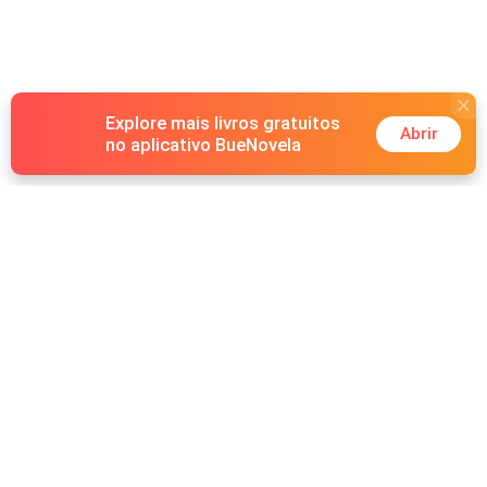
Explore mais livros gratuitos
Abrir
no aplicativo BueNovela
Hot Genres
Romance
Recursos
Lobisomem
Palavras-chave
Redes sociais
Máfia
Pesquisas importantes
Grupo do Facebook
Sistema
Follow Us