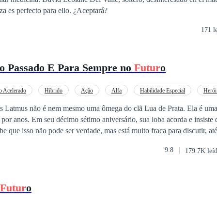
za es perfecto para ello. ¿Aceptará?
171 l
o Passado E Para Sempre no
Futur
o
o Acelerado
Híbrido
Ação
Alfa
Habilidade Especial
Herói
Aventura
De Fraco a Forte
tmus não é nem mesmo uma ômega do clã Lua de Prata. Ela é uma 
por anos. Em seu décimo sétimo aniversário, sua loba acorda e insiste
e que isso não pode ser verdade, mas está muito fraca para discutir, a
sformação incomum e exibir habilidades que não são normais para um 
9.8
179.7K leí
ara desistir da vida, o cruel Bronx Mason, um lobisomem Alfa com uma
arece e a reivindica como sua companheira. Kas será capaz de superar a
 ameaçador que é seu par ou ela já sofreu tanto que não será capaz aceit
Futur
o
dita que ela deveria ser?