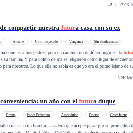
10
12.0K l
frentará a una nueva realidad, pero convertida en la
futur
a reina de un
nastasia para enfrentar ese cambio drástico en su vida?
ide compartir nuestra
futur
a casa con su ex
o
Amante
Giro Inesperado
Venganza
Sin Sentimientos
ba conocer a mis padres, pero en cambio, no dudó en fingir ser la
futu
a su familia. Y para colmo de males, eligieron como lugar de encuentr
para nosotros. Lo que ella no sabía es que yo era el primo lejano de s
 abrazó de manera cariñosa a su ex: —Esta casa la compró mi marido y
3.2K leí
iliares elogiaban lo enamorada que parecía la pareja. Temiendo que yo
via se me acercó cautelosa para advertirme: —Solo estoy ayudando a un
amiliar que tiene para casarse. Si te atreves a causar problemas, termin
conveniencia: un año con el
futur
o duque
s di mi más sincera felicitación: —Ya que mi primo y yo tenemos gustos 
é al por mayor algunos artículos de boda que seguro, sé que le gustarán
rar en pánico.
Drama
Poder Femenino
Amor dulce
Doctor
Chica buena
Matrimonio por Contrato
Primer Amor
Malentendido
talina necesita un hombre casadero que acepte pasar por su prometido 
diar medicina. David Leblanc Del Valle, soltero, desinteresado en el ma