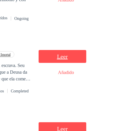
eídos
Ongoing
 Imortal
Leer
escrava. Seu
 que a Deusa da
Añadido
té que ela começa
lobisomem. Assim
dos
Completed
 reputação de
nos de abuso e
á-lo e se tornar a
Leer