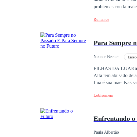
problemas con la reale
Romance
Para Sempre n
Neener Beener
Enred
Escravo/Escrava
FILHAS DA LUAKas La
Alfa tem abusado dela 
Lua é sua mãe. Kas sab
a passar por uma tran
Lobisomem
que Kas está pronta p
matar lobos fracos ap
aprender a amar o Alfa
Enfrentando o
Luna que sua loba acre
Paula Albertão