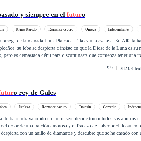
pasado y siempre en el
futur
o
ia
Ritmo Rápido
Romance oscuro
Omega
Independiente
 omega de la manada Luna Plateada. Ella es una esclava. Su Alfa la h
eaños, su loba se despierta e insiste en que la Diosa de la Luna es su
o, pero es demasiada débil para discutir hasta que comienza tener una t
ilidades increibles comparado a un hombre lobo común. Justo cuando K
9.9
282.0K leí
a vida, el despiadado Bronx Mason, un Alfa, con reputación de matar lob
como su pareja. ¿Podrá Kas superar años de abuso y aprender a amar a
demasiado lejos para poder aceptarlo y convertirse en la Luna que su l
futur
o rey de Gales
a de este libro estará aquí a partir de ahora ---------- Daughters of the
tulos que compraste aquí permanecerán aquí. *
ánea
Realeza
Romance oscuro
Traición
Comedia
Independ
 su trabajo infravalorado en un museo, decide tomar todos sus ahorros e
r el dolor de una traición amorosa y el fracaso de haber perdido su em
 despierta con un anillo de diamantes y descubre que se ha casado con
esa alcanza su punto máximo cuando se entera de que ese desconocido 