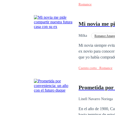
Romance
de Gales. Ahora, se en
desconoce. ¿Qué hará A
Mi novia me p
Milka
Romance Amarg
Mi novia siempre evita
ex novio para conocer 
que yo había comprado 
fingió no conocerme y
Cuento corto · Romance
contado. Todos los fam
desenmascarara, mi no
con la fuerte presión f
Prometida por 
seguirle el juego y le
casas y mujeres, compr
Mi novia empezó a ent
Linell Navarro Noriega
Heredero / Heredera
En el año de 1900, Ca
hasta terminar de estu