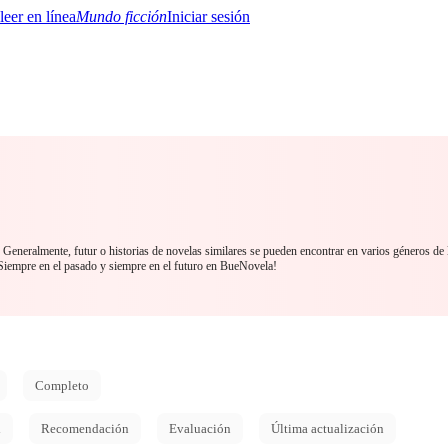
Mundo ficción
Iniciar sesión
BTQ+
YA/TEEN
Paranormal
Misterio/Thriller
Oriental
Juegos
Historia
MM
. Generalmente, futur o historias de novelas similares se pueden encontrar en varios géneros de
empre en el pasado y siempre en el futuro en BueNovela!
Completo
d
Recomendación
Evaluación
Última actualización