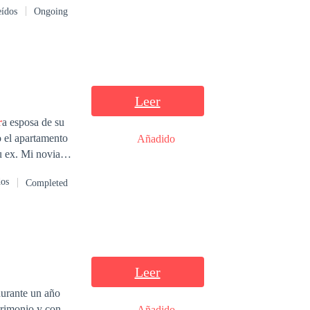
eídos
Ongoing
 país que
Leer
r
a esposa de su
o el apartamento
Añadido
u ex. Mi novia
 toda la pagó de
dos
Completed
 la
 amigo a lidiar
amos. Decidí
tan parecidos en
. Se los regalo.
Leer
durante un año
trimonio y con
Añadido