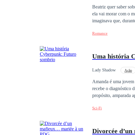
Beatriz quer saber sob
ela vai morar com o m
imaginava que, durante
nenhuma relação com 
Romance
Uma história 
Lady Shadow
Ação
Herói Imortal
Re
Amanda é uma jovem b
recebe o diagnóstico 
propósito, amparada 
multinacional transfo
Sci-Fi
executivo que se apai
desafios e reviravolta
lado do homem que am
Divorcée d’un
megacorporações contr