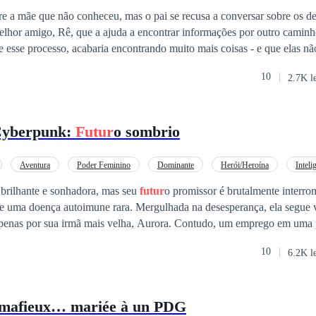
re a mãe que não conheceu, mas o pai se recusa a conversar sobre os d
elhor amigo, Rê, que a ajuda a encontrar informações por outro caminh
 esse processo, acabaria encontrando muito mais coisas - e que elas n
o passado. (Sequência de "Fugindo do Passado")
10
2.7K l
Cyberpunk:
Futur
o sombrio
Aventura
Poder Feminino
Dominante
Herói/Heroína
Inteli
encontro
Superpoder
rilhante e sonhadora, mas seu
futur
o promissor é brutalmente interr
de uma doença autoimune rara. Mergulhada na desesperança, ela segue
apenas por sua irmã mais velha, Aurora. Contudo, um emprego em uma
rma sua vida ao colocá-la no caminho de Alessandro Andrioli, um implac
10
6.2K l
xona perdidamente por ela. O romance entre Amanda e Alessandro flor
s, até que uma tragédia os separa: um acidente fatal arranca Amanda de 
a. Mas essa não é uma história comum de amor e perda. Em um mundo
 mafieux… mariée à un PDG
olam a sociedade, a Medicina evoluiu a níveis inimagináveis e a Ciber