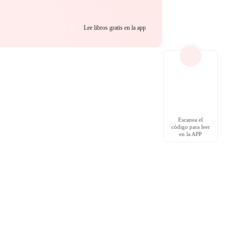
Lee libros gratis en la app
Escanea el
código para leer
en la APP