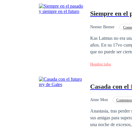
Siempre en el 
Neener Beener
Comed
Kas Latmus no era una
años. En su 17vo cumpl
que no puede ser ciert
inusual y muestra hab
Hombre lobo
dispuesta a quitarse l
aparece y la reclama 
como su pareja o está 
Casada con el
debería ser?* La secuel
------- Todos los capí
Anne Mon
Contempor
Matrimonio Exprés
Anastasia, tras perder
sus amigas para supera
una noche de excesos,
Sin embargo, la sorpr