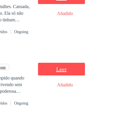
etalhes. Cansada,
o. Ela só não
Añadido
ão tinham
eídos
Ongoing
gente
Leer
ompido quando
 vivendo sem
Añadido
 poderosa
ável e influente
eídos
Ongoing
esce em meio a
seu destino ao
 distópico, onde
tecnologia