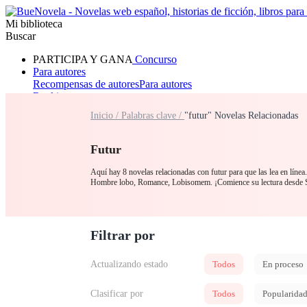
Mi biblioteca
Buscar
PARTICIPA Y GANA
Concurso
Para autores
Recompensas de autores
Para autores
Ranking
Navegar
Inicio /
Palabras clave /
"futur" Novelas Relacionadas
Novelas
Cuentos Cortos
Todos
Romance
Hombre lobo
Mafia
Sistema
Fantasía
Urbano
LG
Futur
Aquí hay 8 novelas relacionadas con futur para que las lea en línea
Hombre lobo, Romance, Lobisomem. ¡Comience su lectura desde Si
Filtrar por
Actualizando estado
Todos
En proceso
Clasificar por
Todos
Popularida