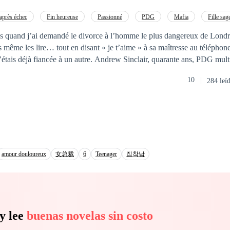
carne e aço, o impossível se torna real. Das sombras do avanço científi
eneticamente aprimorada e aprimorada ciberneticamente. Sua lealdade p
après échec
Fin heureuse
Passionné
PDG
Mafia
Fille sag
 Andrioli, agora CEO de uma corporação em ascensão. Alessandro, qu
Pardon
Rédemption
 quand j’ai demandé le divorce à l’homme le plus dangereux de Londres. Ethan S
ulher após a morte de Amanda, vê sua vida virar de cabeça para baixo
ns même les lire… tout en disant « je t’aime » à sa maîtresse au télépho
 lhe é estranhamente familiar. Entre mistérios, conspirações e uma paixã
un autre. Andrew Sinclair, quarante ans, PDG multimilliardaire,
 perigoso, onde segredos ocultos podem mudar tudo — e um inimigo 
e d’un simple appel. Il m’a proposé un contrat : — « Un mariage de deux ans.
10
284 leí
né. Parce que je voulais oublier le mafieux qui ne m’a
 voulais me sentir désirée au moins une fois dans ma vie. Mais je ne savais pas
le contrôle en l’apprenant. Je ne savais pas qu’il allait apparaître à mes f
s absolument pas qu’Andrew cachait un secret capable
truire. Maintenant, j’ai un ex-mari mafieux qui refuse de perdre. Un
futur
mari millia
nuit. Et un cœur qui s’emballe encore quand il entend le grondement 
fer que je connais déjà et le paradis qui peut disparaître à tout moment… qui 
amour douloureux
女总裁
6
Teenager
집착남
y lee
buenas novelas sin costo