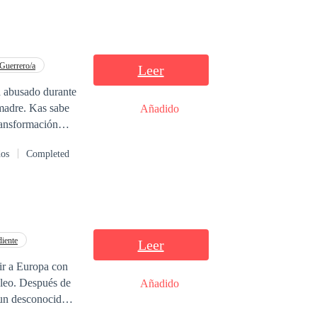
Guerrero/a
Leer
a abusado durante
 madre. Kas sabe
Añadido
ransformación
as estaba
dos
Completed
os débiles,
l amenazador Alfa
obo cree que
 Moon Goddess ----
iente
Leer
 ir a Europa con
pleo. Después de
Añadido
 un desconocido.
es el
futur
o rey