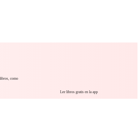
 Romance
Sci-Fi
Guerra
Otros
 libros, como
Lee libros gratis en la app