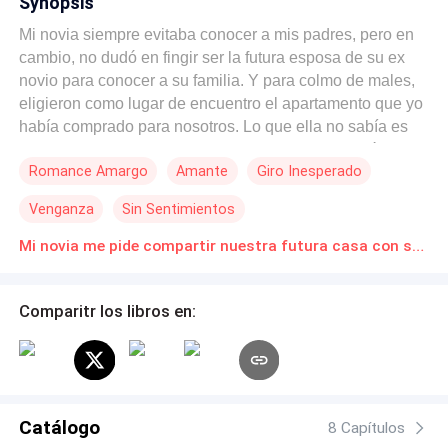
Synopsis
Mi novia siempre evitaba conocer a mis padres, pero en
cambio, no dudó en fingir ser la futura esposa de su ex
novio para conocer a su familia. Y para colmo de males,
eligieron como lugar de encuentro el apartamento que yo
había comprado para nosotros. Lo que ella no sabía es
que yo era el primo lejano de su ex. Mi novia fingió no
Romance Amargo
Amante
Giro Inesperado
conocerme y abrazó de manera cariñosa a su ex: —Esta
casa la compró mi marido y toda la pagó de contado.
Venganza
Sin Sentimientos
Todos los familiares elogiaban lo enamorada que parecía
la pareja. Temiendo que yo la desenmascarara, mi novia
Mi novia me pide compartir nuestra futura casa con su ex Novelas Online Descarga gratuita de PDF
se me acercó cautelosa para advertirme: —Solo estoy
ayudando a un amigo a lidiar con la fuerte presión
Comparitr los libros en:
familiar que tiene para casarse. Si te atreves a causar
problemas, terminamos. Decidí seguirle el juego y les di
mi más sincera felicitación: —Ya que mi primo y yo
tenemos gustos tan parecidos en casas y mujeres,
compré al por mayor algunos artículos de boda que
Catálogo
seguro, sé que le gustarán. Se los regalo. Mi novia
8 Capítulos