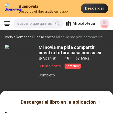
Buenovela
Descargar
Descarga el libro gratis en la app
Mi biblioteca
Busca lo que quieras
Inicio /
Romance Cuento corto/
Mi novia me pide compartir nuestra futura casa con su ex
Mi novia me pide compartir
nuestra futura casa con su ex
Spanish
·
18+
·
by: Milka
Cuento corto
Romance
Completo
Descargar el libro en la aplicación