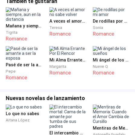
esposa tan hermosa y llena de virtudes. Que sean
También te gustarán
romántico con su ex.Me reí con frialdad. Esto, ya no era
felices por siempre.
posible.Publiqué en mis redes sociales: "Soltero de nuevo.
¡Viva la libertad!"Los comen
A veces el amor no sabe volver
De rodillas por mi amor
—La novia y Tomás hacen tan buena pareja. Parece
Mañana y siempre, aun en la distancia
Teresa
Sonia
que han estado juntos desde la universidad. He visto
Tigrita
Romance
Romance
sus hermosas fotos, se ven tan enamorados.
Romance
Estas palabras me clavaron los pies al suelo, incapaz
Mi Alma Errante Por El Rencor
Mi ángel de los sueños
siquiera de moverme. Entonces recordé por un
Pasé de ser la amante a ser la esposa
Margarita
Nueve Q
momento, que Lucía tenía un novio en la universidad,
Pepe
Romance
Romance
apellidado Quiroga.
Romance
Sus compañeros de clase me habían contado lo
Nuevas novelas de lanzamiento
apasionado e inolvidable que fue su amor.
Lo que no sabes
Aparentemente, tan inolvidable que siguieron en
Aitana López
contacto todo este tiempo. Y me convirtieron a mí, su
Mentiras de Memoria: Cuando el Amor Cambia de Cursillo
novio, en un completo payaso.
El intercambio mortal: Cama de la amante por tumba de sus padres
Antonella Guadalupe Maya