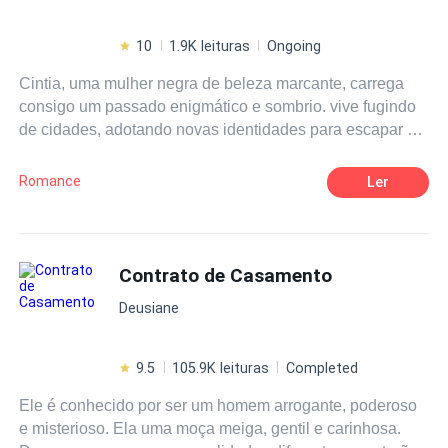
10
1.9K leituras
Ongoing
Cintia, uma mulher negra de beleza marcante, carrega
consigo um passado enigmático e sombrio. vive fugindo
de cidades, adotando novas identidades para escapar de
algo que a assombra. Seu passado é um quebra-cabeça
de segredos não revelados, traições e eventos que a
Romance
Ler
forçaram a se esconder. As sombras que a perseguem
são tão densas quanto a noite, e Cintia luta para manter
sua verdadeira história oculta. Ela é astuta, resiliente e
determinada a não ser vítima de seu passado. No
Contrato de Casamento
entanto, quando Harris Davidson entra em sua vida, tudo
Deusiane
muda, graças ao seu desejo obsessivo de tomar a
presidência da Emperious. O contrato de casamento que
ele propõe é mais do que uma aliança de conveniência; é
9.5
105.9K leituras
Completed
uma oportunidade para desvendar os mistérios que a
Ele é conhecido por ser um homem arrogante, poderoso
cercam. Os conflitos internos, as diferenças raciais e as
e misterioso. Ela uma moça meiga, gentil e carinhosa.
armadilhas dos antagonistas tornam a jornada ainda