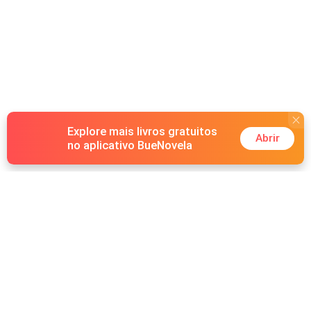
repensar seus sentimentos por Elizabeth e o levando a
uma busca desesperada por redenção e amor por aquela
mulher que passou anos tentando destruir.
Explore mais livros gratuitos
Abrir
no aplicativo BueNovela
Hot Genres
Romance
Recursos
Lobisomem