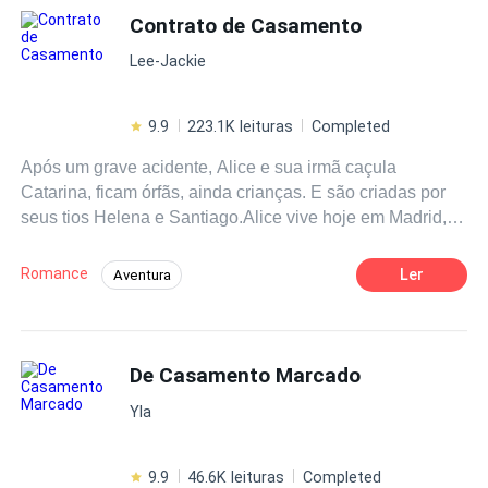
que casar com Oliver, o ex socio do seu pai.
Contrato de Casamento
Casamento por Contrato
Casamento Relâmpago
Lee-Jackie
Enredo Acelerado
Herói/Heroína
9.9
223.1K leituras
Completed
Após um grave acidente, Alice e sua irmã caçula
Catarina, ficam órfãs, ainda crianças. E são criadas por
seus tios Helena e Santiago.Alice vive hoje em Madrid,
cidade natal de Santiago, num duplex com sua irmã e
seu futuro cunhado Rafael García.Tudo parecia bem para
Romance
Ler
Aventura
a moça, até que Rafael lhe avisa que seu visto no país
Casamento por Contrato
Drama
expiraria no final do ano, e o pedido de renovação foi
negado.E a única solução seria ela se casar, mas com
Romance no Trabalho
Contemporâneo
quem? A moça não tinha tempo nem para respirar direito
De Casamento Marcado
CEO
quem dirá para sair e conhecer alguém?
Yla
9.9
46.6K leituras
Completed