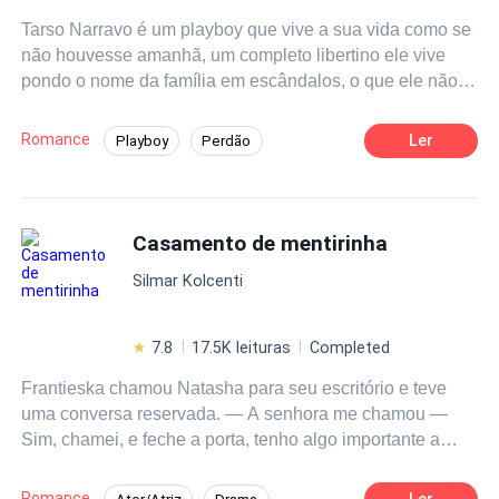
Tarso Narravo é um playboy que vive a sua vida como se
não houvesse amanhã, um completo libertino ele vive
pondo o nome da família em escândalos, o que ele não
esperava era que a sua última aventura o levaria para a
prisão e que só sairia de lá com o casamento marcado
Romance
Ler
Playboy
Perdão
com a então jovem Emília Santiago uma mulher forte,
Casamento por Contrato
Drama
CEO
honesta e com um passado difícil, altamente responsável,
Emília só vive para trabalhar e alcançar os seus
Contemporâneo
Médico/Médica
objetivos, ela é administradora da grande rede de
Casamento de mentirinha
Diferença de Idade
Aventura
hospitais da família do Tarso Narravo, Emília se ver
Silmar Kolcenti
obrigada a se casar com Tarso por dever a sua vida e o
que é hoje aos Narravo.
7.8
17.5K leituras
Completed
Frantieska chamou Natasha para seu escritório e teve
uma conversa reservada. — A senhora me chamou —
Sim, chamei, e feche a porta, tenho algo importante a
falar! — O que pode ser tão importante assim? — Depois
que você me contou a sua história me senti na obrigação
Romance
Ler