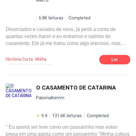
6.8K leituras
Completed
Divorciados e casados de novo, já perdi a conta de
quantas vezes Aaron e eu entramos e saímos do
casamento. Ele já me tratou como algo precioso, mas
menos de um ano após nosso casamento, ele pediu o
nosso primeiro divórcio. O motivo era simples: Vivian
História Curta · Máfia
Ler
estava voltando. — Vivian é uma figura pública. — Ele
Reconquistar a Esposa
me disse. — Eu não quero que ninguém pense que ela
Romance doloroso
Amigos de infância
está envolvida com um homem casado. Aquela atriz de
terceira categoria não tinha nada além do sacrifício de
O CASAMENTO DE CATARINA
Máfia
Casamento
seu pai em seu nome. Ele levou um tiro por Aaron, vida
PalomaKemm
por outra. E por causa disso, Aaron acreditava que devia
tudo a ela. Toda vez que Vivian voltava ao país, Aaron se
divorciava de mim. E toda vez que ela ia embora, nós nos
9.4
131.6K leituras
Completed
casávamos de novo. Na primeira vez que nos
" Eu queria ser livre como um passarinho mas estou
separamos, afoguei minhas lágrimas em uísque e
presa em uma gaiola como um passarinho "Minha cultura
tropecei até a casa dele meio bêbada. As luzes lá dentro