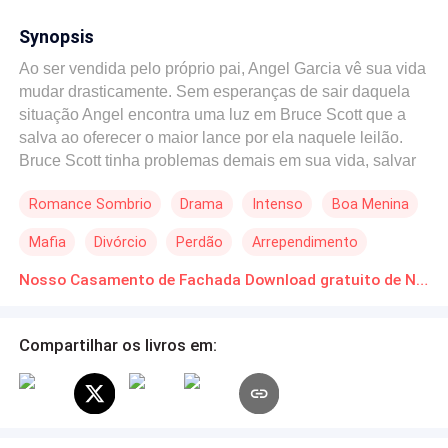
Synopsis
Ao ser vendida pelo próprio pai, Angel Garcia vê sua vida
mudar drasticamente. Sem esperanças de sair daquela
situação Angel encontra uma luz em Bruce Scott que a
salva ao oferecer o maior lance por ela naquele leilão.
Bruce Scott tinha problemas demais em sua vida, salvar
aquela garota não estava em seus planos mas acabou
Romance Sombrio
Drama
Intenso
Boa Menina
tendo a grande ideia de se casar com ela, assim
resolveria uma grande parte dos seus problemas. Um
Mafia
Divórcio
Perdão
Arrependimento
contrato de casamentos que não passava de uma farsa,
mas que com o tempo foi se transformando em algo
Nosso Casamento de Fachada Download gratuito de Novelas Online em PDF
intenso e verdadeiro.
Compartilhar os livros em: