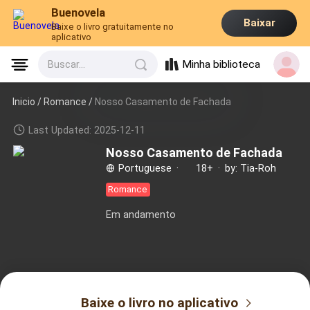
Buenovela
Baixar
Baixe o livro gratuitamente no
aplicativo
Minha biblioteca
Buscar...
Inicio /
Romance
/
Nosso Casamento de Fachada
Last Updated: 2025-12-11
Nosso Casamento de Fachada
Portuguese
·
18+
·
by: Tia-Roh
Romance
Em andamento
Baixe o livro no aplicativo