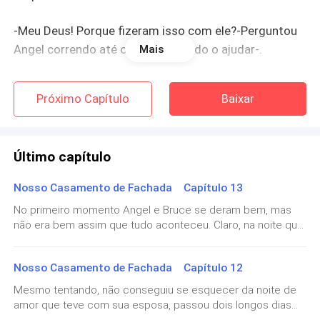
-Meu Deus! Porque fizeram isso com ele?-Perguntou
Angel correndo até o Pai e tentando o ajudar-.
Mais
-Então mocinha! O seu querido papai teve a coragem
Próximo Capítulo
Baixar
de afrontar a mim e meus homens.-Respondeu o
homem- Só viemos receber o meu dinheiro.
Último capítulo
-Dinheiro? Como assim?-Perguntou Angel-.
Nosso Casamento de Fachada Capítulo 13
-O Maldito Adam pegou comigo uma grande quantia
No primeiro momento Angel e Bruce se deram bem, mas
em dinheiro, se ele não me pagar.-Respondeu o
não era bem assim que tudo aconteceu. Claro, na noite que
homem dando uma pausa- Irei acabar com a vida dele
dormiram juntos se deram bem, mas no dia seguinte Angel
sem pensar duas vezes.
se trancou em seu quarto e simplesmente não saiu mais,
Nosso Casamento de Fachada Capítulo 12
era como se ela estivesse sentindo ódio do seu próprio
Foi então que Angel entendeu que aqueles homens
marido, ou apenas não soubesse como agir diante dele
Mesmo tentando, não conseguiu se esquecer da noite de
depois da intimidade que tiveram.Já haviam se passado
eram gângsteres super perigosos, seu pai havia se
amor que teve com sua esposa, passou dois longos dias
alguns dias desde a noite que fizeram amor, desde então