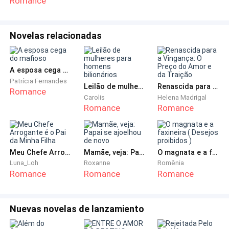
Romance
-Angel! Minha querida! Um amigo meu está
precisando de uma moça para trabalhar como
Novelas relacionadas
garçonete no bar dele.-Disse Adam se aproximando
da filha que estava fazendo o almoço-.
A esposa cega do mafioso
-Sério?-Perguntou Angel se interessando pelo
Patrícia Fernandes
Leilão de mulheres para homens bilionários
Renascida para a Vingança: O Preço do Amor e da Traição
Romance
assunto -.
Carolis
Helena Madrigal
Romance
Romance
-Sim! Inclusive o salário é muito bom, pelo que foi me
dito, você só vai precisar trabalhar aos finais de
semana.-Respondeu Adam- Se tiver interesse na vaga
Meu Chefe Arrogante é o Pai da Minha Filha
Mamãe, veja: Papai se ajoelhou de novo
O magnata e a faxineira ( Desejos proibidos )
de emprego, posso levá-la pra conhecer o bar e
Luna_Loh
Roxanne
Romênia
conversar com o meu amigo… O que acha?
Romance
Romance
Romance
- Não sei! Vou falar com a vovó antes.-Disse Angel-.
Nuevas novelas de lanzamiento
-Acho melhor não incomodarmos sua avó com isso,