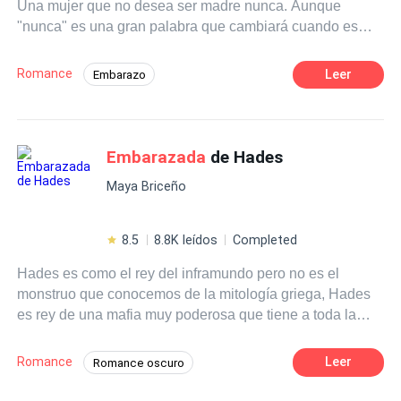
Una mujer que no desea ser madre nunca. Aunque
madre de mi primer hijo. Vas a ser la madre de mi hijo,
"nunca" es una gran palabra que cambiará cuando es
señorita Morgan. Oh, rayos. ¿La reserva era de mi jefe?
inseminada por accidente. Derek Ruler desea ser padre a
¿Realmente voy a tener al hijo del CEO? No, esto debe
como de lugar. ¿Este accidente logrará juntarlos? O los
ser una broma. Yo… no puedo estar
embarazada
de mi
Romance
Leer
Embarazo
¿Separara?
jefe mujeriego. Eso, no puede ser posible, ¿o sí?
Matrimonio por Contrato
Amor a Primera Vista
Comedia
Embarazada
de Hades
Oriental
Drama
Doctor
Independiente
Arrogante
Maya Briceño
8.5
8.8K leídos
Completed
Hades es como el rey del inframundo pero no es el
monstruo que conocemos de la mitología griega, Hades
es rey de una mafia muy poderosa que tiene a toda la
ciudad de Grecia bajo sus pies de la cual controla con
solo chasquear los dedos, todo en mi vida iba bien hasta
Romance
Leer
Romance oscuro
que quedé
embarazada
de Hades, no sé cómo llegue a
Ritmo Rápido
Diferencia de Edad
su cama, yo solo quería ir a tomar.