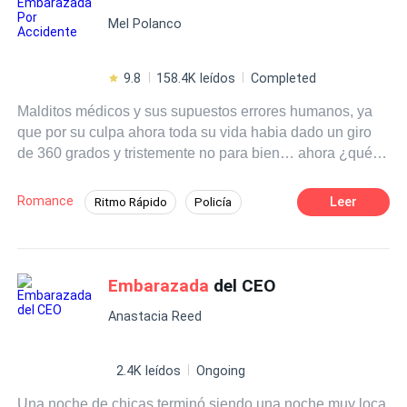
que el destino le tenía preparado muchas sorpresa más y
Tron y del amor que nunca fue correspondido?
Mel Polanco
ser
embarazada
por accidente solo era la punta del
iceberg
9.8
158.4K leídos
Completed
Malditos médicos y sus supuestos errores humanos, ya
que por su culpa ahora toda su vida habia dado un giro
de 360 grados y tristemente no para bien… ahora ¿qué
se supone que haría en estos momentos? realmente
estaba en un gran apuro por culpa de esta situacion, pero
Romance
Leer
Ritmo Rápido
Policía
sin importar las adversidades de la vida, ella buscaría
Comedia
Despiadado
Embarazo
salir adelante por su propia cuenta para demostrar su
valor a su padre; aunque lo que nunca se espero fue el
Detective
POV en tercera persona
giro que pasaría en su vida conforme pasaran los meses.
Embarazada
del CEO
Arrepentimiento
Anastacia Reed
2.4K leídos
Ongoing
Una noche de chicas terminó siendo una noche muy loca