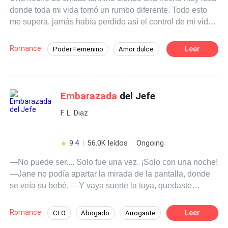
donde toda mi vida tomó un rumbo diferente. Todo esto
me supera, jamás había perdido así el control de mi vida
y ahora soy un caos. Pero él no me dejará caer, creí que
no quería saber de mí, pero me equivoqué. Ahora la
Romance
Leer
Poder Femenino
Amor dulce
prueba era aprender a ser padres juntos y quizás llegar a
CEO
Independiente
Perdón
amarnos para darle al niño una familia como realmente
se lo merece.
Triángulo Amoroso
Segunda Oportunidad
Embarazada
del Jefe
F. L. Diaz
9.4
56.0K leídos
Ongoing
—No puede ser.... Solo fue una vez. ¡Solo con una noche!
—Jane no podía apartar la mirada de la pantalla, donde
se veía su bebé. —Y vaya suerte la tuya, quedaste
embarazada
de gemelos —dijo la doctora con una
sonrisa. Aquello terminó por asustarla. ¿Qué haría con
Romance
Leer
CEO
Abogado
Arrogante
los bebés de su ex, de su ahora jefe? * Jane es una