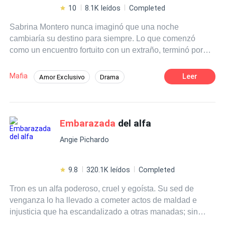
ambos aprenderán que hay lazos fuertes capaces de
10
8.1K leídos
Completed
unirlos para cambiar sus pensamientos por completo
Sabrina Montero nunca imaginó que una noche
acerca de la vida y el amor. En esta historia todo puede
cambiaría su destino para siempre. Lo que comenzó
pasar, y jamás son parte de una casualidad.
como un encuentro fortuito con un extraño, terminó por
atarla al hombre más peligroso de la ciudad: Enzo
Bianchi.Entre la oscuridad de su mundo y la inocencia de
Mafia
Leer
Amor Exclusivo
Drama
ella, nace un vínculo imposible que desafía las reglas, las
Acción
Dominante
Chica buena
traiciones y la sangre. Pero cuando un secreto
inesperado —una vida que crece dentro de Sabrina— los
Mafia
Primer Amor
une más allá del deseo, ambos deberán enfrentarse al
Embarazada
del alfa
Amor a Primera Vista
Embarazo
precio real del poder, el amor y la redención.En un juego
Angie Pichardo
donde nadie está a salvo, solo uno podrá decidir si el
amor puede sobrevivir en medio de la guerra.
9.8
320.1K leídos
Completed
Tron es un alfa poderoso, cruel y egoísta. Su sed de
venganza lo ha llevado a cometer actos de maldad e
injusticia que ha escandalizado a otras manadas; sin
embargo, ninguno se atreve a oponerse a su forma de