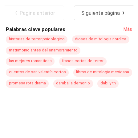
querer, se encuentra envuelta en un mundo que jamás
que Isabella no sabía es que al tomar el libro favorito de
Mafia
Dominante
Traición
imaginó.
su nana, la llevaría a conocer un mundo que jamás
Primer Amor
De Odio al Amor
Pagina anterior
Siguiente página
existió. Isabella viajó a otro lugar. Isabella viajó a otra
nación. Isabella viajó a Noruega, donde habitan seres
Palabras clave populares
Más
sobrenaturales que jamás alguien creería de su
existencia. ¿Exactamente a dónde fue a parar Isabella?
historias de terror psicologico
dioses de mitologia nordica
matrimonio antes del enamoramiento
las mejores romanticas
frases cortas de terror
cuentos de san valentín cortos
libros de mitologia mexicana
promesa rota drama
damballa demonio
dabi y tn