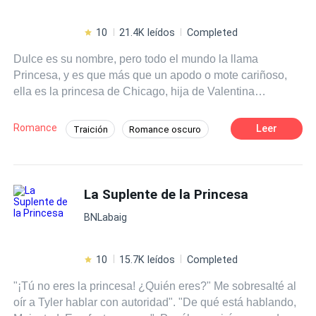
10
21.4K leídos
Completed
Dulce es su nombre, pero todo el mundo la llama
Princesa, y es que más que un apodo o mote cariñoso,
ella es la princesa de Chicago, hija de Valentina
Constantini, la reina de la mafia de aquel lugar. Desde
pequeña supo lo que quería, ser como su madre, una
Romance
Leer
Traición
Romance oscuro
digna heredera de la mafia, fue por eso que quiso imitar a
CEO
Independiente
Poder Femenino
la reina madre y vengar una vieja disputa, pero pronto
todo se salió de control. ¿Qué tienen en común un CEO,
Mafia
Perdón
Infidelidad
Pasión
un sicario y un mafioso? nada, salvo enamorarse de la
La Suplente de la Princesa
misma mujer, ¿Quién ganara el corazón de Dulce?
BNLabaig
10
15.7K leídos
Completed
"¡Tú no eres la princesa! ¿Quién eres?" Me sobresalté al
oír a Tyler hablar con autoridad". "De qué está hablando,