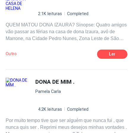
2.1K leituras
Completed
QUEM MATOU DONA IZAURA? Sinopse: Quatro amigos
vão passar as férias na casa de dona Izaura, avó de
Marrone, na Cidade Pedro Nunes, Zona Leste de São
Paulo. Marrone está acompanhado de sua namorada
Elisa. Douglas, advogado, com sua namorada Marli. A
Outro
Ler
visita poderia ser considerada normal se não fosse
alguns acontecimentos estranhos. O medo que dona
Izaura sentia do bandido Querosene e a discussão verbal
que ela teve com o senhor Manézinho, seu antigo
DONA DE MIM .
jardineiro. Além disso, dona Izaura parara
Pamela Carla
repentinamente de dar atenção ao Douglas. Numa noite
que parecia ser normal, todos foram para seus quartos,
no dia seguinte, a espantosa surpresa... dona Izaura
4.2K leituras
Completed
estava morta em sua cama, ela fora assassinada a
Por muito tempo tive que ser alguém que nunca fui , que
golpes de punhal. O intrigante em tudo isso é que o
nunca quis ser . Reprimi meus desejos minhas vontades .
quarto de dona Izaura estava com a porta trancada pelo