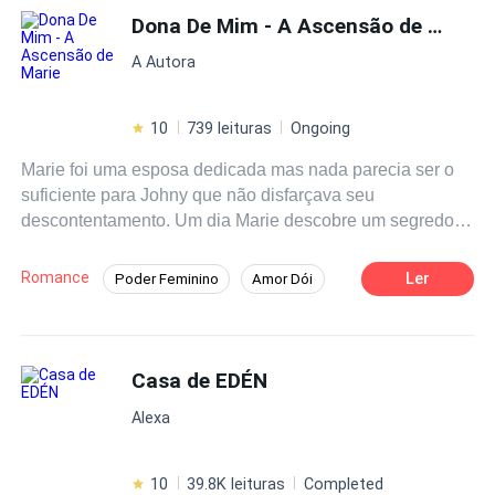
Dona De Mim - A Ascensão de Marie
A Autora
10
739 leituras
Ongoing
Marie foi uma esposa dedicada mas nada parecia ser o
suficiente para Johny que não disfarçava seu
descontentamento. Um dia Marie descobre um segredo
sombrio de seu marido que resulta em sua quase morte.
A vida lhe deu uma chance de recomeçar e fazer todos
Romance
Ler
Poder Feminino
Amor Dói
os culpados pelo seu sofrimento pagarem muito caro.
Dominante
Vingança
Será que Johny se arrependerá de seus atos? Marie
viverá um novo amor ou deixará que a vingança
Segunda Chance
contamine o seu coração de tal forma que nunca mais
Casa de EDÉN
olhará para os homens de outra maneira?
Alexa
10
39.8K leituras
Completed