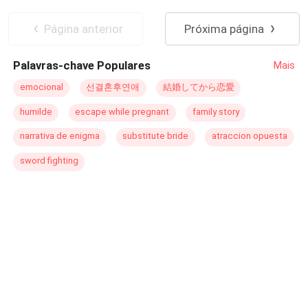
Gabriel, el heredero de la mansión, Clara se siente
Desafío a las Expectativas
atraída por su aura enigmática. Pero cuanto más se
Amor Prohibido
Página anterior
Próxima página
acerca, más descubre que Gabriel no solo quiere
reconstruir la casa... quiere reconstruirla a ella, pieza por
Palavras-chave Populares
Mais
pieza, hasta que no quede nada de la mujer que era.
Entre la pasión y el miedo, Clara deberá decidir si se
emocional
선결혼후연애
結婚してから恋愛
entrega al arquitecto de su destino o si derrumba la casa
humilde
escape while pregnant
family story
antes de que la consuma."
narrativa de enigma
substitute bride
atraccion opuesta
sword fighting