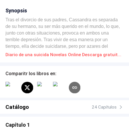
Synopsis
Tras el divorcio de sus padres, Cassandra es separada
de su hermano, su ser más querido en el mundo, lo que,
junto con otras situaciones, provoca en ambos una
terrible depresión. Tras vivir de esa manera por un
tiempo, ella decide suicidarse, pero por azares del
destino, su madre la encuentra y la salva, por lo que es
Diario de una suicida Novelas Online Descarga gratuita de PDF
internada a un hospital. Allí conoce a Alberto. Pero al
reencontrarse con su hermano y con los recuerdos, todo
dará un giro en la vida de los 3. ¿Podrán continuar juntos
Comparitr los libros en:
a pesar de las dificultades de la vida? ¿Podrán tener una
vida normal aún estando tan rotos?
Catálogo
24 Capítulos
Capítulo 1