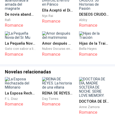
Ella Aceptó el Divorcio, Él entró en Pánico
De novia abandonada a amada del magnate
DESEOS CRUDOS: 50 Historias de Pasión
Nyx Rai
Rafi
Abby
Romance
Romance
Romance
La Pequeña Novia del Sr. Mu
Amor después del matrimonio
Hijas de la Traición
Gato con sabor a limón
Nubes Oscuras en Retorno
Bella Hayes
Romance
Romance
Romance
Novelas relacionadas
La Esposa Rechazada del Millonario
REINA DE REYES. La historia de una villana
F. L. Diaz
Day Torres
DOCTORA DE DÍA, MADRE SOLTERA DE NOCHE. SERIE LOVE MEMORY.
Romance
Romance
Anne Zamora
Romance