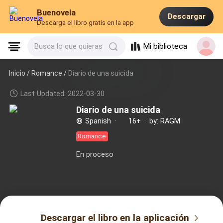
Buenovela
Descargar
Descarga el libro gratis en la app
Mi biblioteca
Busca lo que quieras
Inicio /
Romance
/
Diario de una suicida
Last Updated: 2022-03-30
Diario de una suicida
Spanish
·
16+
·
by: RAGM
Romance
En proceso
Descargar el libro en la aplicación