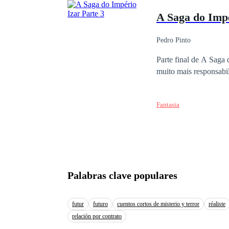
Imperial ao lado de mu
A Saga do Impé
Pedro Pinto
Parte final de A Saga do Império Izar onde vai apresentar um Xi Zhang mais velho, mais experiente e com
muito mais responsabi
Fantasia
Palabras clave populares
futur
futuro
cuentos cortos de misterio y terror
réaliste
relación por contrato