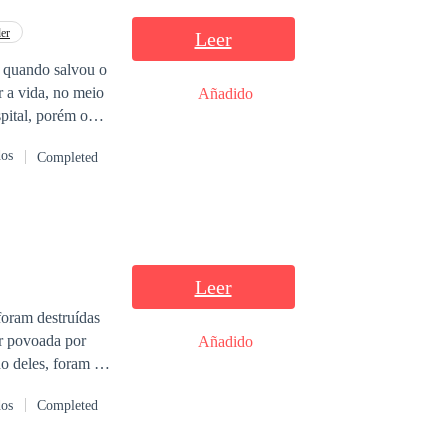
colocar vidas em
er
Leer
s desejos mais
e quando salvou o
ado por Vince
r a vida, no meio
Añadido
pital, porém o
nimigos atrás
dos
Completed
do apenas o
 pai enquanto
terra e está mais
Leer
foram destruídas
er povoada por
Añadido
o deles, foram os
, os
dos
Completed
o filho do
 Academia Militar