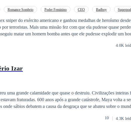
escritor ardiloso que
das as atividades que envolvam humanos sintéticos, mesmo que precise 
Romance Sombrio
Poder Feminino
CEO
Badboy
Superpod
e — um jovem que se utiliza dessa nova tecnologia para satisfazer seu
 ex sniper do exército americano e ganhou medalhas de heroísmo desd
 tormentos do seu passado — é adicionado à equação, o futuro tão desej
o por terroristas. Mais uma missão fez com que ela pudesse quase perde
que sedutor. Lascivo, misterioso e impenitente, Sangue & Circuito
nseguiu matar um homem bomba antes que ele pudesse explodir um hos
fica com uma dose envolvente de homoerotismo.
sso iria custar muito caro , ao se levantar perceber o que havia alguns i
4.0K leí
ndo do prédio onde estava ,seu corpo foi praticamente destruído restan
sfalecer. A última coisa que se lembra foi do grito de desespero do seu
até que ela abriu os olhos novamente , mais o mal ainda caminha sobre a 
rio Izar
de imaginar...
u uma grande calamidade que quase o destruiu. Civilizações inteiras 
estavam fraturadas. 600 anos após a grande catástrofe, Maya volta a s
ios onde sábios debatem a causa da desgraça que se abateu sobre o mund
simplesmente a ambição dos homens que causou calamidade no passado? Agora
10
4.3K leí
ram nas Terras Altas, lar do Império Izar onde o jovem Xi Zhang, sext
ia de Bronzes, a mais baixa casta da nobreza, ira criar seu caminho na