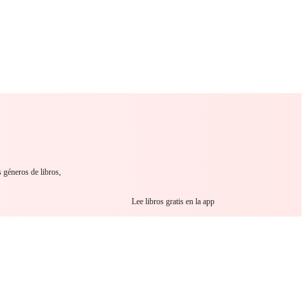
 Romance
Sci-Fi
Guerra
Otros
 géneros de libros,
Lee libros gratis en la app