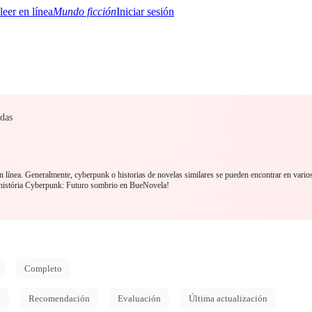
Mundo ficción
Iniciar sesión
das
BTQ+
YA/TEEN
Paranormal
Misterio/Thriller
Oriental
Juegos
Historia
MM
 línea. Generalmente, cyberpunk o historias de novelas similares se pueden encontrar en varios
história Cyberpunk: Futuro sombrio en BueNovela!
Completo
d
Recomendación
Evaluación
Última actualización