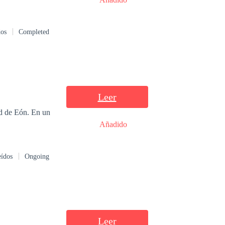
dos
Completed
Leer
Añadido
eídos
Ongoing
Leer