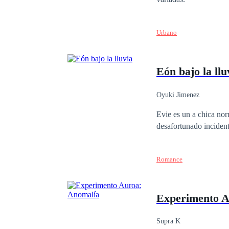
Urbano
Eón bajo la llu
Oyuki Jimenez
Evie es un a chica normal trabaja en taller de reparación de androides de su padre, en la ciud
Romance
Experimento A
Supra K