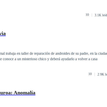
10
3.1K leí
via
ad de Eón. En un
desafortunado incidente conoce a un misterioso chico y deberá ayudarlo a volver a casa
10
2.9K l
uroa: Anomalía