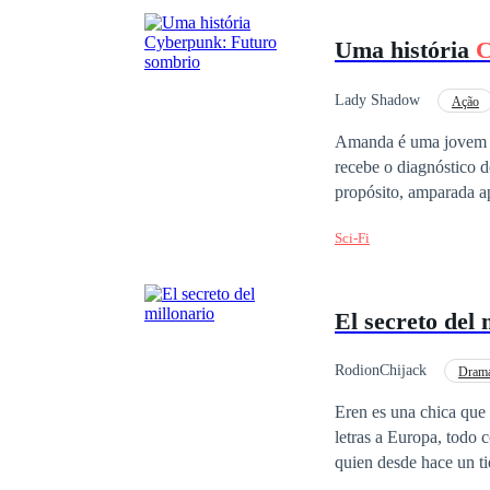
Uma história
C
Lady Shadow
Ação
Herói Imortal
Re
Amanda é uma jovem br
recebe o diagnóstico 
propósito, amparada 
multinacional transfo
Sci-Fi
executivo que se apai
desafios e reviravolta
lado do homem que am
El secreto del 
megacorporações contr
permite a fusão entre 
uma assassina letal, g
RodionChijack
Dram
um homem: Alessandro
Eren es una chica que acaba de terminar la escuela y que tras lograr deshacerse de ella planea irse a estudiar
permitiu amar outra m
letras a Europa, todo 
Kira. Há algo nela que
quien desde hace un t
mergulham em um jogo
muy sumisa que hace tod