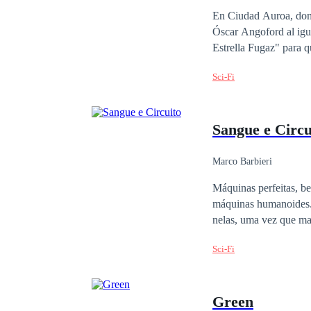
En Ciudad Auroa, dond
Óscar Angoford al igua
Estrella Fugaz" para q
gran problema en su i
Sci-Fi
encerrado en un labora
vida desde niño hasta
fuerte de la ciudad? 
Sangue e Circu
Marco Barbieri
Máquinas perfeitas, belos objetos s
máquinas humanoides.
nelas, uma vez que ma
sempre sonhou em fazer
Sci-Fi
chance de manifestar s
a OneBionics, uma das
com humanos sintéticos
Green
ser a oportunidade da 