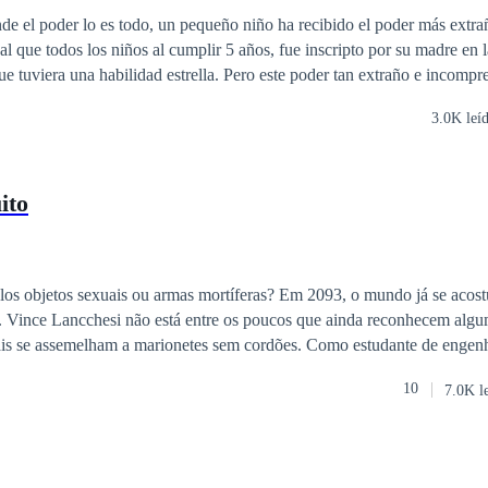
e el poder lo es todo, un pequeño niño ha recibido el poder más extra
l que todos los niños al cumplir 5 años, fue inscripto por su madre en l
ue tuviera una habilidad estrella. Pero este poder tan extraño e incompre
nfancia cambiando su vida para siempre. Sin nadie para protegerlo el p
3.0K leí
torio subterráneo donde será parte de muchos experimentos. Esta es la h
 la actualidad ¿Que es su materia desconocida? ¿Como se volvió el cap
Y ¿Que fue lo que hizo despues? Esas respuestas están en estos documen
ito
exuais ou armas mortíferas? Em 2093, o mundo já se acostumou com
 Vince Lancchesi não está entre os poucos que ainda reconhecem alg
is se assemelham a marionetes sem cordões. Como estudante de engenha
 parte de um futuro em que o ciborguismo fosse realidade. Talvez, ajuda
10
7.0K l
eu talento aparece quando o jovem recebe convite para participar de um 
 maiores multinacionais do ramo, pretende revolucionar a maneira com
, substituindo silicone e fibras de carbono por tecidos vivos e consciê
vida de Vince, até que, ao aceitá-la, ele se vê envolvido numa trama mui