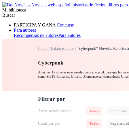
Mi biblioteca
Buscar
PARTICIPA Y GANA
Concurso
Para autores
Recompensas de autores
Para autores
Ranking
Navegar
Inicio /
Palabras clave /
"cyberpunk" Novelas Relaciona
Novelas
Cuentos Cortos
Todos
Romance
Hombre lobo
Mafia
Sistema
Fantasía
Urbano
LG
Cyberpunk
Aquí hay 15 novelas relacionadas con cyberpunk para que las lea en
como Sci-Fi, Romance, Urbano. ¡Comience su lectura desde Uma 
Filtrar por
Actualizando estado
Todos
En proceso
Clasificar por
Todos
Popularida