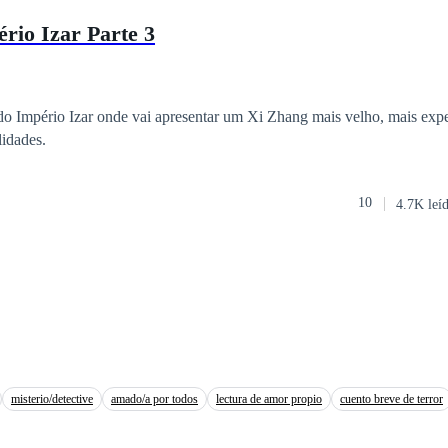
itos outros jovens que tentarão deixar seus nomes vivos durante as eras
rio Izar Parte 3
lidades.
10
4.7K leí
misterio/detective
amado/a por todos
lectura de amor propio
cuento breve de terror