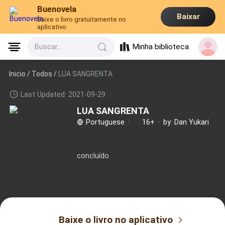
Buenovela
Baixar
Baixe o livro gratuitamente no
aplicativo
Minha biblioteca
Buscar...
Inicio /
Todos
/
LUA SANGRENTA
Last Updated: 2021-09-29
LUA SANGRENTA
Portuguese
·
16+
·
by: Dan Yukari
concluído
Baixe o livro no aplicativo