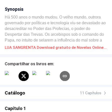
Synopsis
Há 500 anos o mundo mudou. O velho mundo, outrora
governado por políticas e tecnologia viu-se devastado ao
desacreditar no Poder das Profecias, o poder do
Despertar das Trevas. Os arcebispos sob o comando do
Papa, no intuito de selarem a influência do mal sobre a
humanidade foram enganados por falsas palavras
LUA SANGRENTA Download gratuito de Novelas Online em PDF
escritas por hereges e plantadas na própria Bíblia
Sagrada e ao invés de deterem a presença maligna,
abriram os Portões do Inferno. Belzebu, um dos
Compartilhar os livros em:
demônios mais proeminentes no Reino das Sombras
então saiu e devorou os únicos que sabiam como reverter
o processo. Após isso, vampiros, lobisomens, feiticeiros e
todo tipo de bestas e aberrações surgiram no planeta a
fim de prepará-lo para a chegada do Senhor das Trevas.
Catálogo
11 Capítulos
E nesse meio, uma nova igreja se ergueu para confrontar
os inimigos, a Sagrada Ordem da Revelação, com os
Capítulo 1
únicos homens capazes de confrontar o mal frente a