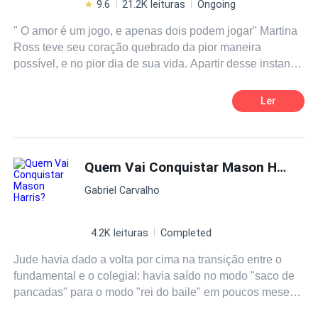
9.6
21.2K leituras
Ongoing
" O amor é um jogo, e apenas dois podem jogar" Martina
Ross teve seu coração quebrado da pior maneira
possível, e no pior dia de sua vida. Apartir desse instante
ela mata sua antiga personalidade. Durante um tempo
ela fez do amor um jogo, onde apenas ela pode ganhar, a
Ler
cada conquista sua, um coração era quebrado. Quando
Brian Blanc aparece na mansão, o objetivo conquista-lá,
tentando fazer que a mesma sinta o peso e dores que ela
causava em Rapazes, nada saí como o planejado, e
Quem Vai Conquistar Mason Harris?
Brian acaba apaixonado.
Gabriel Carvalho
4.2K leituras
Completed
Jude havia dado a volta por cima na transição entre o
fundamental e o colegial: havia saído no modo "saco de
pancadas" para o modo "rei do baile" em poucos meses.
Todos em Devon High
School
sabiam quem era Jude,