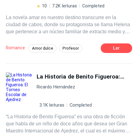
10
7.2K leituras
Completed
La novela amar es nuestro destino transcurre en la
ciudad de cabos, donde su protagonista se llama Helena
que pertenece a un núcleo familiar de extracto medio y
tiene su mejor amiga que se llama Isabel quien pertenece
a una de las familias mas reconocida. Después de ver
Romance
Ler
Amor dulce
Profesor
terminado la escuela las dos se postulan a la medicine
Romance oscuro
Deportes
Pasión
school
, al ser aceptadas Isabel decide hacer un viaje a la
playa invitando a su amiga Helena., en el transcurso del
Desafío a las Expectativas
Rebelde
viaje se van a un restaurante que realiza un evento de
La Historia de Benito Figueroa: El Torneo Escolar de Ajedrez
Primer Amor
música y una de las bandas es de la ciudad. Helena se
Ricardo Hernández
pone feliz porque es su banda local favorita, Isa tiene la
oportunidad de presentarle el vocalista a helena siendo
el destino quien los une, su amor era real hasta que el
3.1K leituras
Completed
decide estar con otra mujer. Pero esto no termina aquí,
“La Historia de Benito Figueroa” es una obra de ficción
después de ver terminado la universidad helena vuelve a
que habla de un niño de doce años que desea ser Gran
su ciudad, su padre le pide el favor de dejarle unos
Maestro Internacional de Ajedrez, el cual es el máximo
papeles a la empresa mas grande de vinos conociendo a
título otorgado por la FIDE (Federación Internacional de
quien podría ser su verdadero amor. Helena confronta al