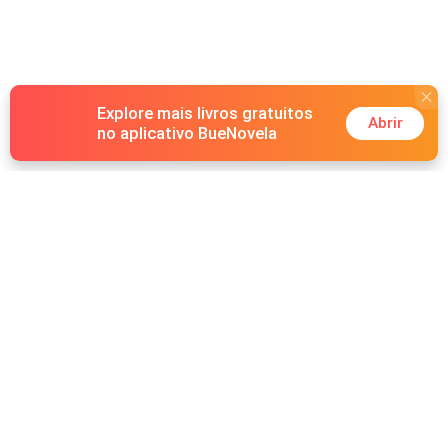
Explore mais livros gratuitos
Abrir
no aplicativo BueNovela
Hot Genres
Romance
Recursos
Lobisomem
Palavras-chave
Redes sociais
Máfia
Pesquisas importantes
Grupo do Facebook
Sistema
Follow Us