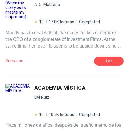
A. C. Mabrano
estudante da Sharky
School
, porém seu foco é nada mais
e nada menos que Blake. Trazendo átona o seu único
objetivo: transformar a reputação de Blake em uma má
10
17.0K leituras
Completed
reputação. Será que Leah conseguirá atingir seu objetivo
Mandy has to deal with all the eccentricities of her boss,
ou cairá na rede do garoto?
the CEO of a conglomerate of Investment Firms. At the
Copyright2020byLetíciaSantos
same time, her love life seems to be upside down, since
her crush at
school
appears to be falling in love with her
best friend. Could life be so unfair? And now, to make
Romance
Ler
things worse, her ninja Mom meets Mr. Boss. Heeeelp!
ACADEMIA MÍSTICA
Livi Ruiz
10
10.7K leituras
Completed
Hace millones de años, después del sueño eterno de los