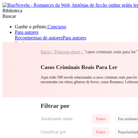
Biblioteca
Buscar
Ganhe o prêmio
Concurso
Para autores
Recompensas de autores
Para autores
Ranking
Navegar
Início /
Palavras-chave /
"casos criminais reais para le
Novelas
Contos Curtos
Todos
Romance
Lobisomem
Máfia
Sistema
Fantasia
Urbano
LGB
Casos Criminais Reais Para Ler
Aqui estão 500 novels relacionadas a casos criminais reais para ler
encontradas em vários gêneros de livros, como Romance, Lobiso
Filtrar por
Atualizando status
Todos
Em andame
Classificar por
Todos
Popularida