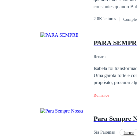
constantes quando Bab
eles não têm muito te
2.8K leituras
Comple
forças com espécies de
o Senhor das Trevas. 
que lutar para protege
PARA SEMPR
longo de sua aventura
Reais, ganham poderes 
Renara
Isabela foi transforma
Uma garota forte e cor
propósito; procurar al
Romance
Para Sempre N
Sia Paiomas
Intenso