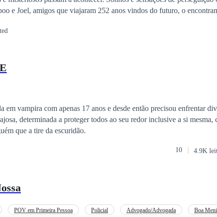
oo e Joel, amigos que viajaram 252 anos vindos do futuro, o encontra
mpo para salvar a raça humana de uma invasão extraterrestre inevitáve
ted
 outro sistema solar para proteger o planeta Terra da futura invasão, 
Agora, eles não apenas terão que salvar a raça humana da extinção, ma
r as outras espécies do maligno Fragor. A renomada equipe de guerreiro
E
 que os descendentes dos Senhores daquele sistema solar, quando em p
extraordinários que os ajudarão nessa incrível jornada.
da em vampira com apenas 17 anos e desde então precisou enfrentar dive
ajosa, determinada a proteger todos ao seu redor inclusive a si mesma
guém que a tire da escuridão.
10
4.9K lei
ossa
POV em Primeira Pessoa
Policial
Advogado/Advogada
Boa Meni