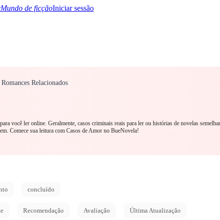
Mundo de ficção
Iniciar sessão
r" Romances Relacionados
TQ+
YA/TEEN
Paranormal
Mistério/Thriller
Oriental
Jogos
História
MM R
 para você ler online. Geralmente, casos criminais reais para ler ou histórias de novelas semelh
mem. Comece sua leitura com Casos de Amor no BueNovela!
nto
concluído
de
Recomendação
Avaliação
Última Atualização