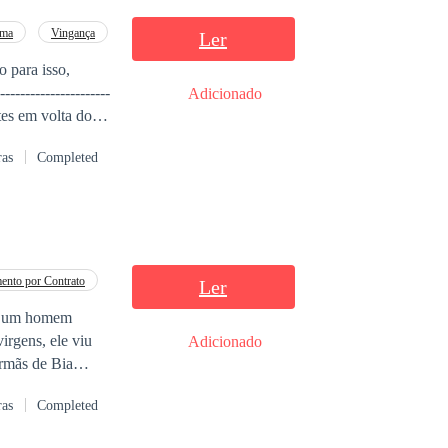
aixona
ua alma gêmea,
ama
Vingança
Ler
e e tudo muda em
Adicionado
voltando a ter o
ras
Completed
ento por Contrato
Ler
i, um homem
irgens, ele viu
Adicionado
irmãs de Bia
pai de Bia a
ras
Completed
 Thomas Molatto é
m, e a única