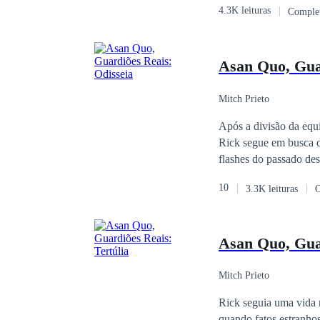
4.3K leituras
Comple
recompensado pela sim
Asan Quo, Guar
Mitch Prieto
Após a divisão da equ
Rick segue em busca d
flashes do passado des
Seus maiores desafios
10
3.3K leituras
C
imaginaram conhecer. 
seus correligionários
Asan Quo, Guar
Mitch Prieto
Rick seguia uma vida
quando fatos estranho