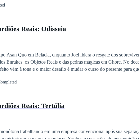
ted
plicidade e doçura com que foram escritos. Espero que lhes trarão muit
diões Reais: Odisseia
ipe Asan Quo em Belácia, enquanto Joel lidera o resgate dos sobreviven
os Enrakes, os Objetos Reais e das pedras mágicas em Ghore. No decor
feito vêm à tona e o maior desafio é mudar o curso do presente para que
 e batalhas os aguardam em diversas aventuras de mundos com criaturas
ompleted
A equipe Asan Quo descobrirá que travam uma batalha não somente co
, mas também contra o tempo.
diões Reais: Tertúlia
 monótona trabalhando em uma empresa convencional após sua separaç
s e misteriosos passam a acontecer. Sonhos e sensações de perseguição