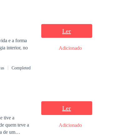
Ler
Adicionado
ras
Completed
Ler
e tive a
 de quem teve a
Adicionado
ca de um
rá bem