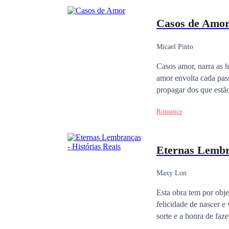
Casos de Amo
Micael Pinto
Casos amor, narra as histórias breves relatos, sobre as mulheres, os homens, suas escolhas na vida e a forma
amor envolta cada passo que damos nessa jornada que é a vida, um convide para sentir a energia interior, no
propagar dos que estão
Romance
Eternas Lembra
Maxy Lon
Esta obra tem por obje
felicidade de nascer e
sorte e a honra de fa
constante conhecimento