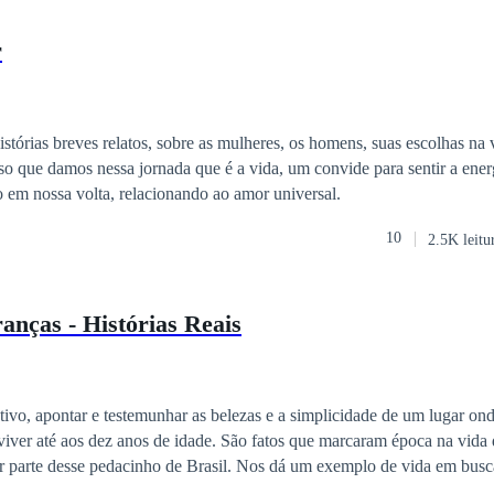
r
 em nossa volta, relacionando ao amor universal.
10
2.5K leitu
nças - Histórias Reais
tivo, apontar e testemunhar as belezas e a simplicidade de um lugar ond
 viver até aos dez anos de idade. São fatos que marcaram época na vida
zer parte desse pedacinho de Brasil. Nos dá um exemplo de vida em bus
 das coisas mais simples e agradáveis de viver a vida. O caro leitor se