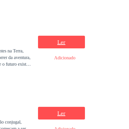
as surpresas!
Ler
tes na Terra,
rer da aventura,
Adicionado
 o futuro exista.
 que jamais
ntra Fragor e
Ler
ão conjugal,
 começam a ser
Adicionado