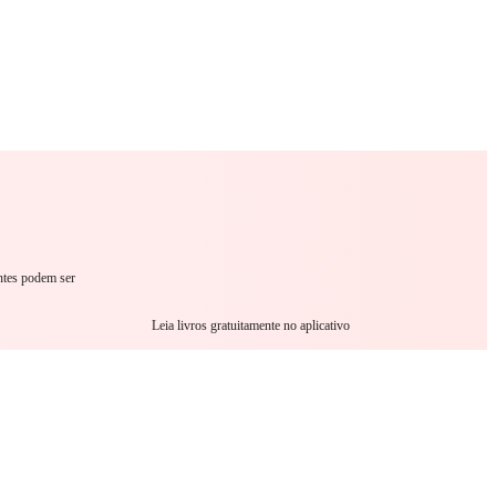
omance
Sci-Fi
Guerra
Outro
antes podem ser
Leia livros gratuitamente no aplicativo