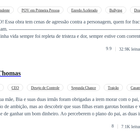
entre eles. O desejo e a atração são cada vez mais fortes, e Alania se ap
 Quando Alania decide confessar a Hansen que ela o ama e que ele é s
ndente
POV em Primeira Pessoa
Enredo Acelerado
Bullying
Dr
ser felizes, mas uma sombra do passado volta e o Alfa Julius reaparec
para isso,
----------------------
o no lugar. Mas logo a minha vida foi mudando e a luz em meus olhos 
9.9
32.9K leitu
ao ponto quebrar essas
es fizeram eu começar a me amar e me achar linda. Eu os amo mais do que tudo.
 estou feliz.
 Thomas
CEO
Desejo de Controle
Segunda Chance
Traição
Casam
i
ua mãe, Bia e suas duas irmãs foram obrigadas a irem morar com o pa
io de ambição, mas ao descobrir que suas filhas eram garotas bonitas e v
e de ganhar um bom dinheiro. Ao perceberem o plano do pai, as duas 
s Bia permaneceu no mesmo lugar por medo do desconhecido, então o 
8
7.1K leitu
herdeiro, que ofereceu uma bela fortuna pela mão de Bia. O herdeiro
prepotente, e que não quer saber de relacionamento sério com ningué