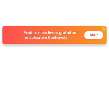
Explore mais livros gratuitos
Abrir
no aplicativo BueNovela
Hot Genres
Romance
Recursos
Lobisomem
Palavras-chave
Redes sociais
Máfia
Pesquisas importantes