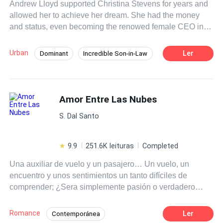
Andrew Lloyd supported Christina Stevens for years and
allowed her to achieve her dream. She had the money
and status, even becoming the renowed female CEO in
the city. Yet, on the day that marked the most important
day for her company, Christina heartlessly broke their
Urban
Ler
Dominant
Incredible Son-in-Law
engagement, dismissing Andrew for being too ordinary.
Betrayal
Face-Slapping
Knowing his worth, Andrew walked away without a trace
of regret. While everyone thought he was a failure, little
Medical Genius
Fast-Paced Plot
did they know… As the old leaders stepped down, new
Amor Entre Las Nubes
Drama
Contemporary
ones would emerge. However, only one would truly rise
S. Dal Santo
above all!
9.9
251.6K leituras
Completed
Una auxiliar de vuelo y un pasajero… Un vuelo, un
encuentro y unos sentimientos un tanto difíciles de
comprender; ¿Sera simplemente pasión o verdadero
amor? Lo único que ellos saben es que cuando están
juntos su mundo vuelve a girar. No solo el pasado de
Romance
Ler
Contemporánea
ambos provocará que descubrir lo que sienten uno por el