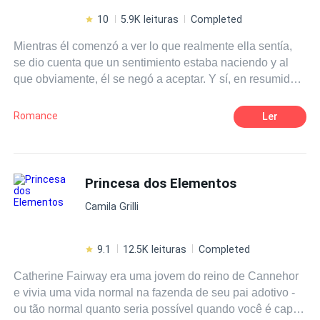
10
5.9K leituras
Completed
Mientras él comenzó a ver lo que realmente ella sentía,
se dio cuenta que un sentimiento estaba naciendo y al
que obviamente, él se negó a aceptar. Y sí, en resumidas
cuentas él se enamoró de ella. Ella cansada de sentirse
insuficiente, decide que sus esfuerzos no le llevarán a
Romance
Ler
ningún lugar y es cuando el amor y el desamor juegan un
papel importante
Princesa dos Elementos
Camila Grilli
9.1
12.5K leituras
Completed
Catherine Fairway era uma jovem do reino de Cannehor
e vivia uma vida normal na fazenda de seu pai adotivo -
ou tão normal quanto seria possível quando você é capaz