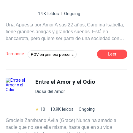
1.9K leídos
Ongoing
Una Apuesta por Amor A sus 22 años, Carolina Isabella,
tiene grandes amigas y grandes sueños. Está en
bancarrota, pero quiere ser parte de una sociedad con
sus amigas al no tener el dinero para su parte de la
cafetería, en un giro inesperado del destino, sus amigas
Romance
Leer
POV en primera persona
le hacen una propuesta, tiene que ganar una apuesta,
Amor dulce
Amor Puro
Chica buena
tiene que ganarse el amor de un multimillonario chico
que un día va a visitar la cafetería. Después de una
Chico malo
Primer Amor
noche de pasión ella se interesa por el chico, pero sabe
Entre el Amor y el Odio
que tiene que ganar esa apuesta. Axel David, es un chico
Diosa del Amor
de 28 años muy entusiasta, que el día que le pide
matrimonio a su novia, esta le confiesa que está saliendo
con otro, pero que quiere estar con los dos, pero él se
10
13.9K leídos
Ongoing
enfurece y termina por completo el noviazgo, ahora no
Graciela Zambrano Ávila (Grace) Nunca ha amado a
podrá cobrar esa herencia que su padre le ha prometido.
nadie que no sea ella misma, hasta que en su vida
Dolido se va a otra ciudad donde conoce a una linda