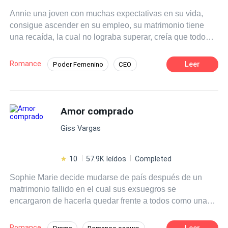
paloma. Era una maldita bomba a la que nadie, ni
Annie una joven con muchas expectativas en su vida,
siquiera su padre, había podido controlar jamás. Él se ha
consigue ascender en su empleo, su matrimonio tiene
sumido en la oscuridad, y ella está llena de demonios. La
una recaída, la cual no lograba superar, creía que todo
pregunta es: ¿Cuánto tardará en arder ese infierno?
iba bien, hasta que alguien del pasado vuelve para
cambiarle su vida para siempre, ¿será ella capaz de
Romance
Leer
Poder Femenino
CEO
sobrellevarlo? y lo más importante aún, ¿se puede volver
Perdón
Rebelde
a amar luego de vivir en el mismísimo infierno?
POV en primera persona
Amor comprado
Amor de casados
Contemporánea
Arrepentimiento
Giss Vargas
10
57.9K leídos
Completed
Sophie Marie decide mudarse de país después de un
matrimonio fallido en el cual sus exsuegros se
encargaron de hacerla quedar frente a todos como una
cazafortunas, para encubrir que su hijo únicamente se
casó con ella para esconder su verdadera orientación
Romance
Leer