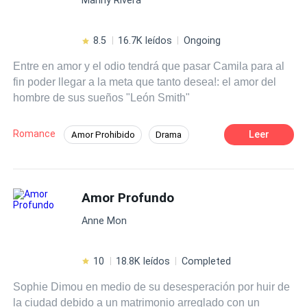
bueno así parecía ser. ¿Podrán superar todo el pasado,
inseguridades y problemas que los agobian para disfrutar
de un Amor Verdadero?
8.5
16.7K leídos
Ongoing
Entre en amor y el odio tendrá que pasar Camila para al
fin poder llegar a la meta que tanto desea!: el amor del
hombre de sus sueños "León Smith"
Romance
Leer
Amor Prohibido
Drama
Traición
Romance oscuro
Pasión
CEO
Despiadado
Amor Profundo
Anne Mon
10
18.8K leídos
Completed
Sophie Dimou en medio de su desesperación por huir de
la ciudad debido a un matrimonio arreglado con un