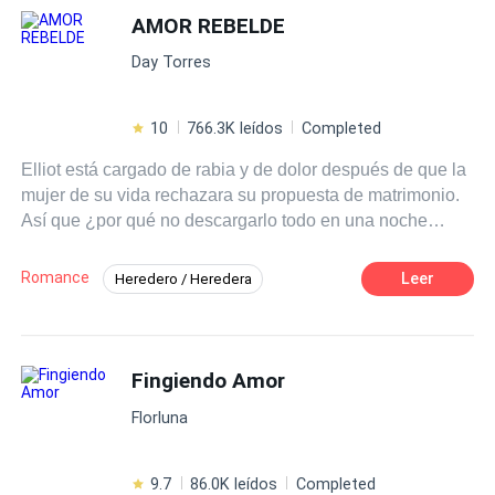
AMOR REBELDE
Day Torres
10
766.3K leídos
Completed
Elliot está cargado de rabia y de dolor después de que la
mujer de su vida rechazara su propuesta de matrimonio.
Así que ¿por qué no descargarlo todo en una noche
perfecta con una bella desconocida? El arreglo
matrimonial de la hija de su socio más importante lo lleva
Romance
Leer
Heredero / Heredera
a la India… a un antro exclusivo… a una botella de
Despiadado
Infidelidad
Arrogante
bourbon… y a las piernas de una seductora mujer. La
noche fue perfecta. El problema vino al día siguiente,
Romance oscuro
Rechazo
cuando se dio cuenta de que había deshonrado nada
Fingiendo Amor
Ritmo Rápido
Drama
menos que… ¡a la novia! Hacía pocos días Elliot había
Desafío a las Expectativas
Florluna
querido casarse con la mujer que amaba, y ahora se veía
obligado a caminar al altar con otra para no arruinar el
nombre de su familia. Y esa «otra»… no era una mansa
9.7
86.0K leídos
Completed