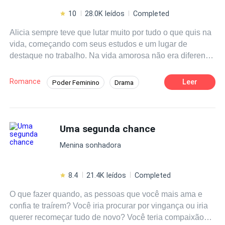
10
28.0K leídos
Completed
Alicia sempre teve que lutar muito por tudo o que quis na
vida, começando com seus estudos e um lugar de
destaque no trabalho. Na vida amorosa não era diferente,
depois de um divórcio conturbado com um marido
abusivo, ela finalmente achou que tinha encontrado o
Romance
Leer
Poder Feminino
Drama
amor quando conheceu Paulo, mas quando engravidou
Independente
Contemporâneo
tudo em sua vida desmoronou. Agora ela estava sem
emprego, grávida e sem o apoio da família. Tudo o que
Primeiro Amor
Segunda Chance
lhe resta é a melhor amiga que oferece ajuda. Ela só não
Uma segunda chance
Divórcio
esperava que o vizinho engraçadinho fosse mexer com
Menina sonhadora
seus sentimentos de uma forma tão forte. Jack aprendeu
da pior forma a ser amigável com as pessoas, depois de
sofrer anos com o luto ele finalmente está se abrindo a
8.4
21.4K leídos
Completed
novas amizades. E isso inclui ajudar a grávida nova na
O que fazer quando, as pessoas que você mais ama e
vizinhança. A mulher era uma tentação e mesmo que ele
confia te traírem? Você iria procurar por vingança ou iria
tentasse se segurar, estava ficando cada vez mais difícil
querer recomeçar tudo de novo? Você teria compaixão
não se render aos desejos que ela estava despertando.