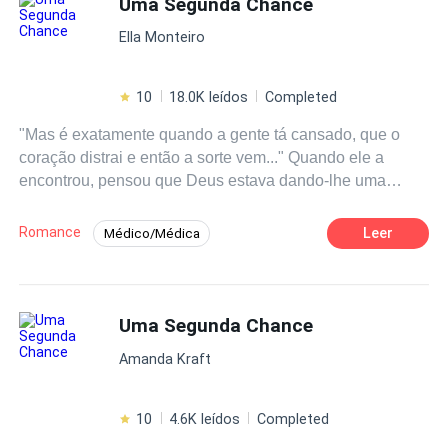
Uma Segunda Chance
Ella Monteiro
10
18.0K leídos
Completed
"Mas é exatamente quando a gente tá cansado, que o
coração distrai e então a sorte vem..." Quando ele a
encontrou, pensou que Deus estava dando-lhe uma
segunda chance, mal sabia ele que essa chance na
verdade era para os dois. Marcelo, 41 anos, foi casado
Romance
Leer
Médico/Médica
por quase 20... Passou metade da vida a sombra da ex
Poder Feminino
Segunda Chance
mulher, teve dela apenas migalhas de afeto, mas para
compensar, também foi dessa relação que ganhou o seu
Gravidez
Drama
melhor presente: A filha Melissa, por quem cultiva o maior
Uma Segunda Chance
Romance no Trabalho
amor do mundo. Ana Paula, 30 anos, médica obstetra,
Amanda Kraft
bonita, inteligente, rica, jovem e.... Vítima de violência
doméstica. ........ -Acho que você é a minha segunda
chance Paula... -E eu acho que você é a minha....
10
4.6K leídos
Completed