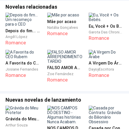
Novelas relacionadas
— A única coisa estúpida que eu fiz foi me casar com
você! Desgraçado, como eu fui tão burra e tão cega
Mãe por acaso
Eu, Você + Os Bebês.
nesses dois anos?
Natália Gonçalves
Depois do fim... Um recomeço para o CEO
Garota Das Chronicas
Romance
Angêl López
Romance
Romance
A Favorita do CEO Rubem
A Virgem Do Árabe
FALSO AMOR ARREPENDIMENTO TARDIO
Josiane Fernandes
DaysyEscritora
Zoe Fernández
Romance
Romance
Romance
Nuevas novelas de lanzamiento
Grávida do Meu Protetor
Arthur Souza
NOS CAMPOS DO DESTINO - Algumas histórias Nunca Acabam.
Casada por Contrato: Grávida do Bilionário Obsessivo