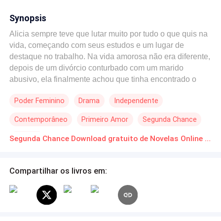
Synopsis
Alicia sempre teve que lutar muito por tudo o que quis na
vida, começando com seus estudos e um lugar de
destaque no trabalho. Na vida amorosa não era diferente,
depois de um divórcio conturbado com um marido
abusivo, ela finalmente achou que tinha encontrado o
amor quando conheceu Paulo, mas quando engravidou
Poder Feminino
Drama
Independente
tudo em sua vida desmoronou. Agora ela estava sem
emprego, grávida e sem o apoio da família. Tudo o que
Contemporâneo
Primeiro Amor
Segunda Chance
lhe resta é a melhor amiga que oferece ajuda. Ela só não
esperava que o vizinho engraçadinho fosse mexer com
Divórcio
Segunda Chance Download gratuito de Novelas Online em PDF
seus sentimentos de uma forma tão forte. Jack aprendeu
da pior forma a ser amigável com as pessoas, depois de
sofrer anos com o luto ele finalmente está se abrindo a
Compartilhar os livros em:
novas amizades. E isso inclui ajudar a grávida nova na
vizinhança. A mulher era uma tentação e mesmo que ele
tentasse se segurar, estava ficando cada vez mais difícil
não se render aos desejos que ela estava despertando.