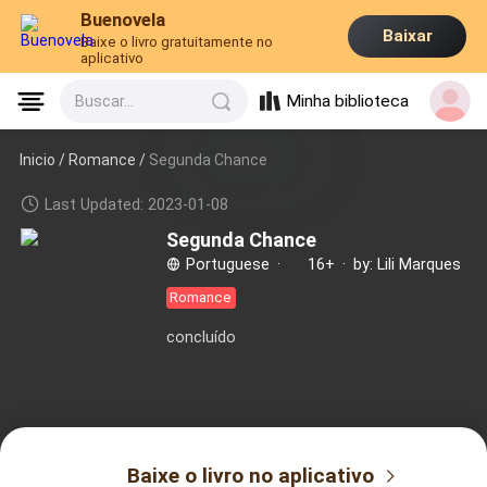
Buenovela
Baixar
Baixe o livro gratuitamente no
aplicativo
Minha biblioteca
Buscar...
Inicio /
Romance
/
Segunda Chance
Last Updated: 2023-01-08
Segunda Chance
Portuguese
·
16+
·
by: Lili Marques
Romance
concluído
Baixe o livro no aplicativo