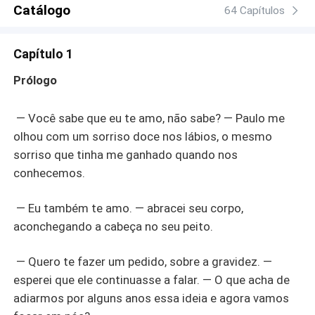
Um coração quebrado como o de Alicia pode amar
Catálogo
64 Capítulos
novamente? Alguém que perdeu a fé como Jack, pode
voltar a acreditar no amor?
Capítulo 1
Prólogo
— Você sabe que eu te amo, não sabe? — Paulo me
olhou com um sorriso doce nos lábios, o mesmo
sorriso que tinha me ganhado quando nos
conhecemos.
— Eu também te amo. — abracei seu corpo,
aconchegando a cabeça no seu peito.
— Quero te fazer um pedido, sobre a gravidez. —
esperei que ele continuasse a falar. — O que acha de
adiarmos por alguns anos essa ideia e agora vamos