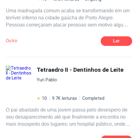
Uma madrugada comum acaba se transformando em um
terrível inferno na cidade gaúcha de Porto Alegre.
Pessoas começaram atacar pessoas sem motivo algum,
como feras atormentadas fizeram a capital ser tomada
pelo caos. A trama acompanhará de maneira simultânea
Outro
Ler
as jornadas de Fred, Heitor, Martin e Carol, que
espalhados por vários bairros devem tentar sobreviver a
todo custo ao horrendo cenário atual. Entre mortos, vivos
e mistérios, suas escolhas e decisões colocarão em
Tetraedro II - Dentinhos de Leite
xeque a racionalidade humana e a que ponto o humano
Yuri Pablo
pode chegar para sobreviver. No início do fim, não existe
tempo, não existe moral, não existe honra.
10
9.7K leituras
Completed
O pai abastado de uma jovem passa pelo desespero de
seu desaparecimento até que finalmente a encontra no
mais insuspeito dos lugares: um hospital público, onde
ela e outras jovens semelhantes, todas bonitas, loiras e