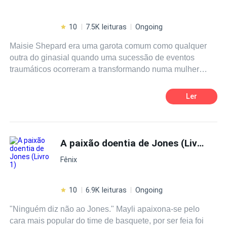
10
7.5K leituras
Ongoing
Maisie Shepard era uma garota comum como qualquer
outra do ginasial quando uma sucessão de eventos
traumáticos ocorreram a transformando numa mulher
bem-sucedida, porém o preço do sucesso é sempre alto
demais para ela esquecer das pessoas que a fizeram
Ler
passar por tudo aquilo sozinha, fazendo-a assim vingar-
se um-a-um das pessoas, especialmente do homem que
amava, o astro do cinema mundial, Michael Vane.
A paixão doentia de Jones (Livro 1)
Fênix
10
6.9K leituras
Ongoing
"Ninguém diz não ao Jones." Mayli apaixona-se pelo
cara mais popular do time de basquete, por ser feia foi