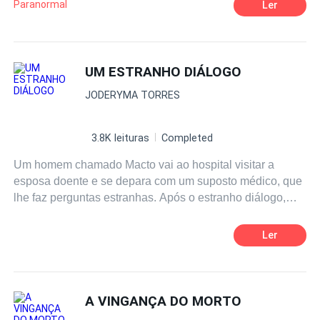
desmemoriadas se recuperam de uma perda severa de
Paranormal
Ler
sangue – mas além disso, nenhum outro sintoma ou
explicação do dia anterior. Aturdido, não apenas com a
estranheza do ocorrido, mas com o comportamento
desconcertante de sua filha após o trauma, resolve apelar
UM ESTRANHO DIÁLOGO
para uma ajuda nada convencional: quatro feiticeiros
JODERYMA TORRES
adolescentes que, presunçosos de sua última grande
vitória contra o sobrenatural, estão dispostos a encarar as
trevas e a noite por reconhecimento... e pelo dinheiro que
3.8K leituras
Completed
preencherá seus bolsos.
Um homem chamado Macto vai ao hospital visitar a
esposa doente e se depara com um suposto médico, que
lhe faz perguntas estranhas. Após o estranho diálogo,
Macto perde a esposa e, a partir daí, se envolve numa
trama diabólica e sinistra, que resulta em assassinatos e
Ler
fanatismo religioso.
A VINGANÇA DO MORTO