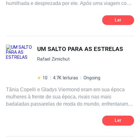
humilhada e desprezada por ele. Após uma viagem com
as amigas, ela volta totalmente transformada e torna-se a
garota mais desejada do colégio.
Ler
UM SALTO PARA AS ESTRELAS
Rafael Zimichut
10
4.7K leituras
Ongoing
Tânia Copelli e Gladys Viermond eram em sua época
mulheres à frente de sua época, rivais nas mais
badaladas passarelas de moda do mundo, enfrentaram
uma Guerra Mundial, viveram um grande amor impossível
e no fim de tudo descobriram que a beleza que
Ler
produziam não eram suas roupas de marcas, mas uma
vida mais bela do que todo o dinheiro do mundo.