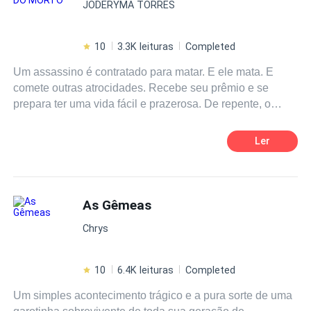
JODERYMA TORRES
10
3.3K leituras
Completed
Um assassino é contratado para matar. E ele mata. E
comete outras atrocidades. Recebe seu prêmio e se
prepara ter uma vida fácil e prazerosa. De repente, o
morto retorna. O morto retorna para se vingar. E o
assassino logo percebe que se meteu numa diabólica
Ler
enrascada!
As Gêmeas
Chrys
10
6.4K leituras
Completed
Um simples acontecimento trágico e a pura sorte de uma