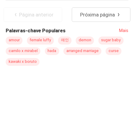
filho do vento norte, nada é mais gelado que minha alma.
Sou o Grande Lobo Mau. O vento uiva em meus ouvidos,
Página anterior
Próxima página
eu uivo com ele.” Muito antes das versões da Disney, o
que nós chamamos de “contos infantis” eram fábulas e
Palavras-chave Populares
Mais
parábolas carregadas com um tom bem mais sombrio do
que podemos imaginar. “A Sombra do Predador” é uma
amour
female luffy
애인
demon
sugar baby
história que visa retomar esse lado assustador dos
camilo x mirabel
hada
arranged marriage
curse
velhos contos. Cada elemento apresentado no livro é
uma releitura de uma das fábulas clássicas, mas com o
kawaki x boruto
devido ar noir. Nossa história é um romance policial que
narra a caçada atrás de um serial killer que todos
acreditavam morto. Ele ressurge para uma nova onda de
matanças, como se saído tanto do passado, quanto dos
piores pesadelos de toda uma cidade. Juntos, o detetive
particular T. M. Reynard e a agente especial Hua Mulan
vão tentar responder a eterna pergunta: quem tem medo
do Lobo Mau?