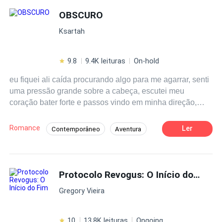
OBSCURO
Ksartah
9.8
9.4K leituras
On-hold
eu fiquei ali caída procurando algo para me agarrar, senti
uma pressão grande sobre a cabeça, escutei meu
coração bater forte e passos vindo em minha direção,
escuto uma voz ecoar no fundo, ficando cada vez mais
distante, sinto um peso sob meus olhos, e só o que
Romance
Ler
Contemporâneo
Aventura
sobrou foi um imenso silêncio.
Enredo Acelerado
Protocolo Revogus: O Início do Fim
Gregory Vieira
10
13.8K leituras
Ongoing