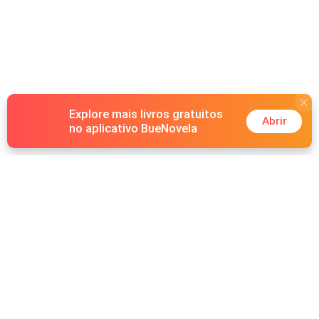
Explore mais livros gratuitos
Abrir
no aplicativo BueNovela
Hot Genres
Romance
Recursos
Lobisomem
Palavras-chave
Redes sociais
Máfia