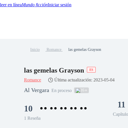
Mundo ficción
Iniciar sesión
Inicio
Romance
las gemelas Grayson
BTQ+
YA/TEEN
Paranormal
Misterio/Thriller
Oriental
Juegos
Historia
MM
las gemelas Grayson
ES
Romance
Última actualización: 2023-05-04
Al Vergara
16
En proceso
11
10
Capítul
1 Reseña