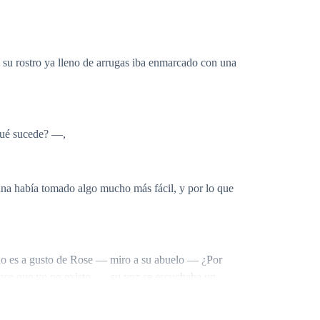
, su rostro ya lleno de arrugas iba enmarcado con una
¿Qué sucede? —,
ana había tomado algo mucho más fácil, y por lo que
do es a gusto de Rose — miro a su abuelo — ¿Por
arece que yo no existo —, su voz se escuchaba un