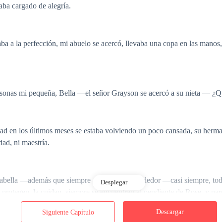
aba cargado de alegría.
ba a la perfección, mi abuelo se acercó, llevaba una copa en las manos
ersonas mi pequeña, Bella —el señor Grayson se acercó a su nieta — 
dad en los últimos meses se estaba volviendo un poco cansada, su herm
dad, ni maestría.
sabella —además que siempre —miro a su alrededor —casi siempre, to
Desplegar
a protegen, la cuidan, siempre se encuentran al pendiente de Rose, y p
Descargar
Siguiente Capítulo