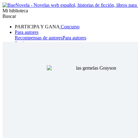
Mi biblioteca
Buscar
PARTICIPA Y GANA
Concurso
Para autores
Recompensas de autores
Para autores
Ranking
Navegar
Novelas
Cuentos Cortos
Todos
Romance
Hombre lobo
Mafia
Sistema
Fantasía
Urbano
LG