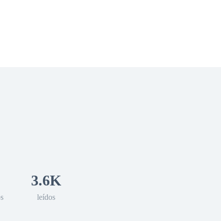
 Romance
Sci-Fi
Guerra
Otros
3.6K
os
leídos