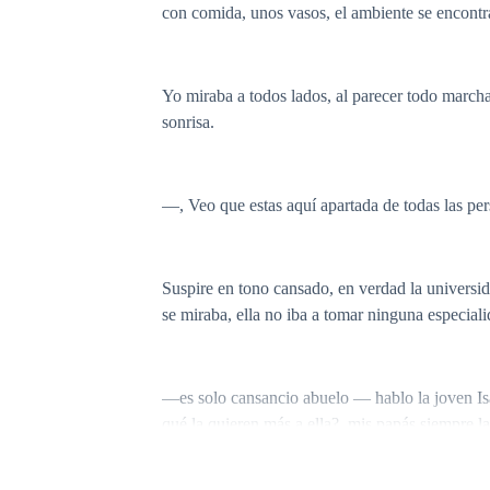
con comida, unos vasos, el ambiente se encontr
Yo miraba a todos lados, al parecer todo marcha
sonrisa.
—, Veo que estas aquí apartada de todas las p
Suspire en tono cansado, en verdad la universi
se miraba, ella no iba a tomar ninguna especiali
—es solo cansancio abuelo — hablo la joven I
qué la quieren más a ella?, mis papás siempre l
poco triste —,