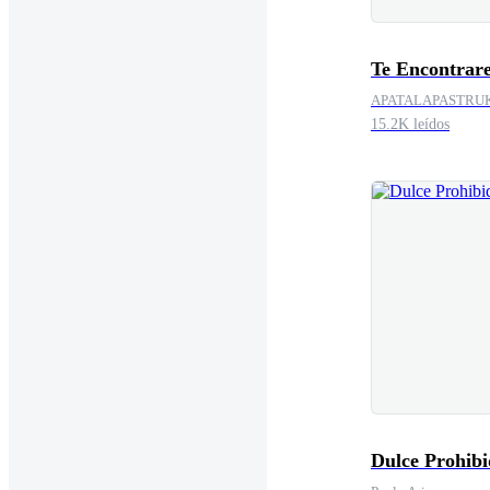
Te Encontrar
APATALAPASTRU
15.2K leídos
Dulce Prohib