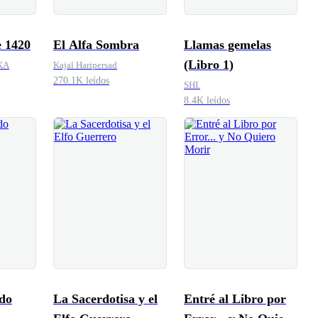
e 1420
El Alfa Sombra
Llamas gemelas
(Libro 1)
KA
Kajal Haripersad
270.1K leídos
SHI.
8.4K leídos
ido
La Sacerdotisa y el
Entré al Libro por