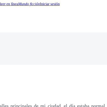
Mundo ficción
Iniciar sesión
BTQ+
YA/TEEN
Paranormal
Misterio/Thriller
Oriental
Juegos
Historia
MM
alles principales de mi ciudad, el día estaba normal