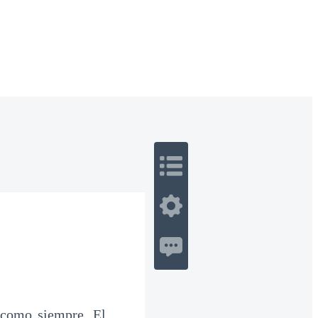
 Romance
Sci-Fi
Guerra
Otros
 como siempre. El