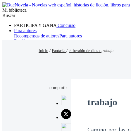
Mi biblioteca
Buscar
PARTICIPA Y GANA
Concurso
Para autores
Recompensas de autores
Para autores
Ranking
Navegar
Inicio
/
Fantasía
/
el heraldo de dios /
trabajo
Novelas
Cuentos Cortos
Todos
Romance
Hombre lobo
Mafia
Sistema
Fantasía
Urbano
LG
compartir
trabajo
Camino por las c