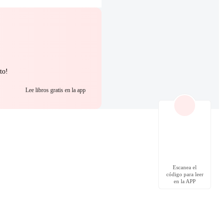
to!
Lee libros gratis en la app
Escanea el
código para leer
en la APP