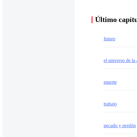
Último capít
futuro
el universo de la
muerte
trabajo
pecado y perdón