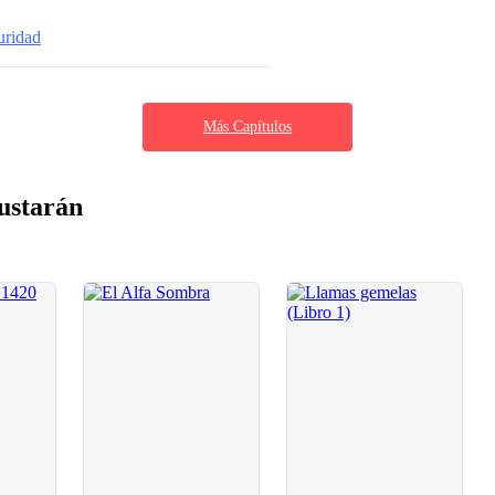
uridad
Más Capítulos
ustarán