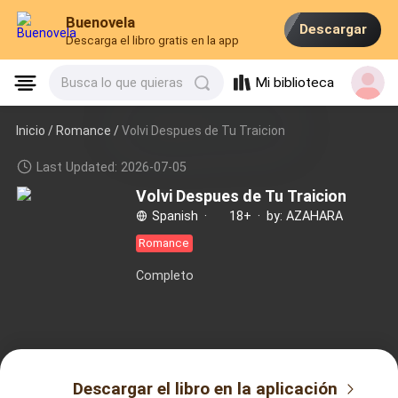
Buenovela
Descargar
Descarga el libro gratis en la app
Mi biblioteca
Busca lo que quieras
Inicio /
Romance
/
Volvi Despues de Tu Traicion
Last Updated: 2026-07-05
Volvi Despues de Tu Traicion
Spanish
·
18+
·
by: AZAHARA
Romance
Completo
Descargar el libro en la aplicación