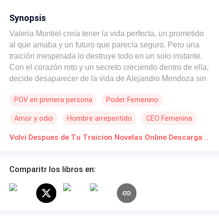
Synopsis
Valeria Montiel creía tener la vida perfecta, un prometido
al que amaba y un futuro que parecía seguro. Pero una
traición inesperada lo destruye todo en un solo instante.
Con el corazón roto y un secreto creciendo dentro de ella,
decide desaparecer de la vida de Alejandro Mendoza sin
dejar rastro. Lejos de Madrid, comienza de nuevo en
POV en primera persona
Poder Femenino
Estados Unidos, donde el destino la lleva a trabajar para
Ricardo Salvatierra, un hombre brillante y poderoso que
Amor y odio
Hombre arrepentido
CEO Femenina
ve en ella mucho más que una simple asistente. Cuando
la enfermedad amenaza con arrebatarle el tiempo,
Multimillonario
Relación Retorcida
Erótico
Volvi Despues de Tu Traicion Novelas Online Descarga gratuita de PDF
Ricardo le propone un matrimonio inesperado que
Embarazo
cambiará para siempre el rumbo de su vida. Años
después, Valeria ya no es la mujer que huyó con lágrimas
Comparitr los libros en:
en los ojos. Ahora es una empresaria poderosa, heredera
de un imperio y madre de una niña que se ha convertido
en su mayor fortaleza. Pero hay heridas que nunca
terminan de cerrar. Cinco años más tarde, Valeria regresa