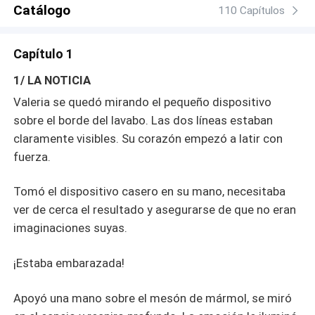
a España. No solo para dirigir la empresa que ahora le
Catálogo
110 Capítulos
pertenece… sino también para enfrentar al hombre que la
traicionó. Porque Alejandro jamás imaginó que la mujer
Capítulo 1
que perdió regresaría convertida en alguien a quien ya no
puede alcanzar.
1/ LA NOTICIA
Valeria se quedó mirando el pequeño dispositivo
sobre el borde del lavabo. Las dos líneas estaban
claramente visibles. Su corazón empezó a latir con
fuerza.
Tomó el dispositivo casero en su mano, necesitaba
ver de cerca el resultado y asegurarse de que no eran
imaginaciones suyas.
¡Estaba embarazada!
Apoyó una mano sobre el mesón de mármol, se miró