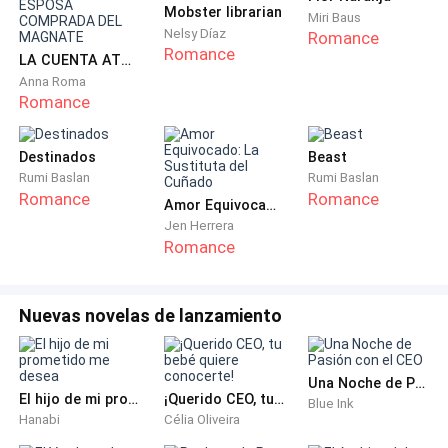
Mobster librarian
Luego sonrió.
Miri Baus
Nelsy Díaz
Romance
Romance
LA CUENTA ATRÁS: LA ESPOSA COMPRADA DEL MAGNATE
—Bueno… aquí está. —dijo señalando un pequeño
Anna Roma
punto en la pantalla y rápidamente comenzaron a
Romance
escucharse los latidos del bebé—. Estás embarazada.
Destinados
Beast
Valeria abrió los ojos conteniendo las ganas de llorar
Rumi Baslan
Rumi Baslan
por la emoción.
Romance
Romance
Amor Equivocado: La Sustituta del Cuñado
Jen Herrera
—¿De verdad? —preguntó con voz temblorosa.
Romance
—Sí. —El médico ajustó la imagen—. Mira aquí. Ese es
Nuevas novelas de lanzamiento
el embrión. Por el tamaño debe tener alrededor de un
mes y medio.
Una Noche de Pasión con el CEO
—No lo puedo creer —dijo llevándose las manos al
El hijo de mi prometido me desea
¡Querido CEO, tu bebé quiere conocerte!
Blue Ink
Hanabi
Célia Oliveira
rostro.