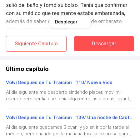
salió del baño y tomó su bolso. Tenía que confirmar
con su médico que realmente estaba embarazada,
además de saber cuántas semanas de embarazo
Desplegar
tenía y si todo estaba bien.
Siguiente Capítulo
Descargar
Minutos después condujo hacia la clínica para verse
con su ginecólogo. Llevaba dos años viéndose con el
doctor Hernández, desde que decidió formalizar su
Último capítulo
relación con Alejandro.
Volvi Despues de Tu Traicion 110/ Nueva Vida
El médico conocía bien su historial médico y siempre
Al dia siguiente me desperto sintiendo placer, movi mi
había sido directo con ella. Cuando Valeria llegó a la
cuerpo pero sentia que tenia algo entre las piernas, levante
clínica, la recepcionista la reconoció de inmediato.
la sabana, viendo a Giovani en mi sexo, lamiendo mi clitoris,
mientras sus dedos entraban y salian de mi vagina,
—Buenos días, señorita Valeria.
Volvi Despues de Tu Traicion 109/ Una noche de Castigo
obligandome a mover mis piernas y doblar mi espalda,
gritando cuando senti mi primer orgasmo de la mañana.
Al día siguiente quedamos Giovani y yo en ir por la tarde al
Giovanni sin quitar sus dedos, fue subiendo por mi cuerpo
—Buenos días —respondió ella, todavía con el pulso
médico, pero cuando por la mañana fui a la empresa para
lamiendo mordisqueando, hasta que llegó a mis pechos,