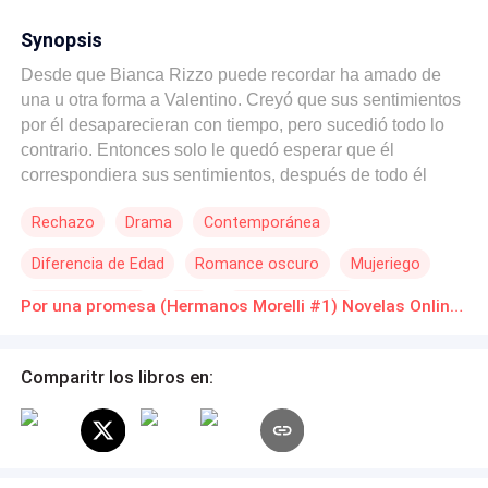
Synopsis
Desde que Bianca Rizzo puede recordar ha amado de
una u otra forma a Valentino. Creyó que sus sentimientos
por él desaparecieran con tiempo, pero sucedió todo lo
contrario. Entonces solo le quedó esperar que él
correspondiera sus sentimientos, después de todo él
había hecho una promesa tantos años atrás. Es solo que
Rechazo
Drama
Contemporánea
él parece no recordarlo y, como si fuera poco, está
empeñado en alejarla. Ella es consciente de que su
Diferencia de Edad
Romance oscuro
Mujeriego
corazón solo aguantará un cierto número de rechazos
más antes de que por fin se rinda.Valentino Morelli sabe
Amor Prohibido
CEO
Identidad oculta
Por una promesa (Hermanos Morelli #1) Novelas Online Descarga gratuita de PDF
de los sentimientos de Bianca, difícil no hacerlo cuando
ella nunca se avergonzó en demostrarlo. La diferencia de
sus edades no es la única barrera entre ellos, así que lo
Comparitr los libros en:
único que puede hacer es resistirse a los encantos de la
dulce mujer hasta que ella entienda que tal vez no están
destinados a estar juntos. ¿Cuán difícil puede ser eso?