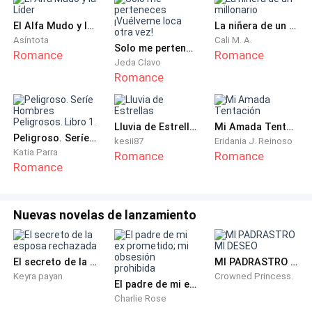
—Cierto, están en el bolsillo de mi pantalón. —El trató
de soltarse para buscarlas, pero casi se cayó—. Todo
El Alfa Mudo y la Líder
La niñera de un millonario
Asíntota
Cali M. A.
está bailando —bromeó.
Solo me perteneces ¡Vuélveme loca otra vez!
Romance
Romance
Jeda Clavo
Romance
—Las voy a buscar yo. —Bianca ayudó a Valentino a
apoyarse en la pared y luego maniobró para sacar las
llaves de su pantalón.
Lluvia de Estrellas
Mi Amada Tentación
Peligroso. Seríe Hombres Peligrosos. Libro 1.
kesii87
Eridania J. Reinoso
Después de un intento fallido encontró la llave y la
Katia Parra
Romance
Romance
Romance
sacó.
—Din, din, din. Tenemos un ganador —bromeó
Nuevas novelas de lanzamiento
Valentino.
Bianca sonrió al verlo animado. Él solía ser más frío
El secreto de la esposa rechazada
MI PADRASTRO MI DESEO
con ella. Lo había visto interactuar con sus hermanos
Keyra payan
Crowned Princess.
El padre de mi ex prometido; mi obsesión prohibida
y conocidos siempre bromeando y sonriendo. Pero en
Charlie Rose
cuanto la veía su estado de humor cambiaba. En el