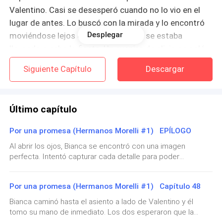
Valentino. Casi se desesperó cuando no lo vio en el
lugar de antes. Lo buscó con la mirada y lo encontró
Desplegar
moviéndose lejos de la carpa donde se estaba
llevando a cabo la fiesta. Un suspiro de alivio se coló
entre sus labios cuando lo vio solo, al parecer se había
Siguiente Capítulo
Descargar
desecho de la mujer que había estado colgada de su
brazo durante toda la velada. No estaba preparada
para verlo irse con otra mujer a pasar la noche. Años
Último capítulo
atrás lo había visto tener una relación y eso casi la
había destrozado.
Por una promesa (Hermanos Morelli #1) EPÍLOGO
Al abrir los ojos, Bianca se encontró con una imagen
—Creo que es hora de irme —dijo Bianca a los que
perfecta. Intentó capturar cada detalle para poder
estaban sentados con ella. No había conocido a
plasmarla más tarde en un cuadro. Valentino estaba
ninguno hasta el día de hoy, pero Ava se había
sentado sobre el sofá de la habitación y en sus brazos
Por una promesa (Hermanos Morelli #1) Capítulo 48
descansaba su hijo, él lo miraba con tanto amor y devoción.
asegurado de dejarla bien acompañada antes de
Una sonrisa enorme adornaba su rostro. Bianca también
marcharse con su esposo—. Estoy cansada.
Bianca caminó hasta el asiento a lado de Valentino y él
sonrió al recordar las últimas veinticuatro horas. Todo había
tomo su mano de inmediato. Los dos esperaron que la
sido una locura. Primero había roto fuente a media noche,