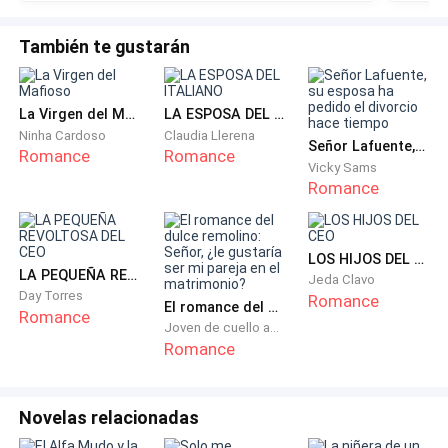
—Vamos, sigue caminando. Falta poco.
También te gustarán
Él sonrió, pero hizo lo que le dijo.
Les tardó un poco más de lo normal, pero lograron
La Virgen del Mafioso
LA ESPOSA DEL ITALIANO
llegar a la habitación de Valentino.
Ninha Cardoso
Claudia Llerena
Señor Lafuente, su esposa ha pedido el divorcio hace tiempo
Romance
Romance
Vicky Sams
>>¿Tienes tu llave? —preguntó cuándo se detuvieron
Romance
frente a su puerta.
—Eres muy hermosa —musitó él mirándola a los ojos.
LOS HIJOS DEL CEO
LA PEQUEÑA REVOLTOSA DEL CEO
Jeda Clavo
Day Torres
Romance
Bianca se ruborizó y sonrió halagada, aunque le
El romance del dulce remolino: Señor, ¿le gustaría ser mi pareja en el matrimonio?
Romance
Joven de cuello azul
gustaría escuchar las mismas palabras de su boca
Romance
estando sobrio.
—¿Las llaves, Valentino? —insistió.
Novelas relacionadas