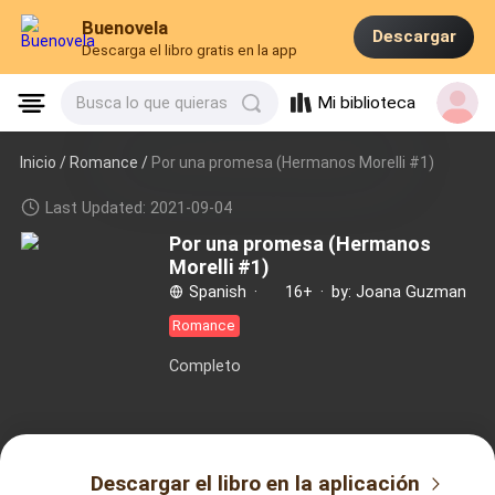
Buenovela
Descargar
Descarga el libro gratis en la app
Mi biblioteca
Busca lo que quieras
Inicio /
Romance
/
Por una promesa (Hermanos Morelli #1)
Last Updated: 2021-09-04
Por una promesa (Hermanos
Morelli #1)
Spanish
·
16+
·
by: Joana Guzman
Romance
Completo
Descargar el libro en la aplicación