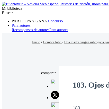
Mi biblioteca
Buscar
PARTICIPA Y GANA
Concurso
Para autores
Recompensas de autores
Para autores
Ranking
Navegar
Inicio
/
Hombre lobo
/
Una madre virgen subrogada para
Novelas
Cuentos Cortos
Todos
Romance
Hombre lobo
Mafia
Sistema
Fantasía
Urbano
LG
compartir
183. Ojos 
183