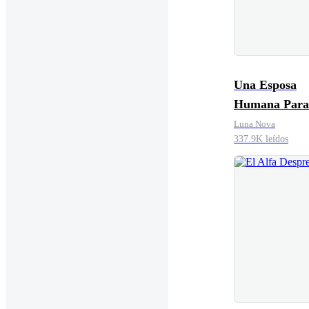
Una Esposa
Humana Para
Padre, El Alf
Luna Nova
337.9K leídos