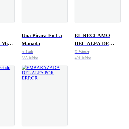
Una Picara En La
EL RECLAMO
 Mi
Manada
DEL ALFA DE
a
SANGRE
A. Lark
D. Winter
385 leídos
491 leídos