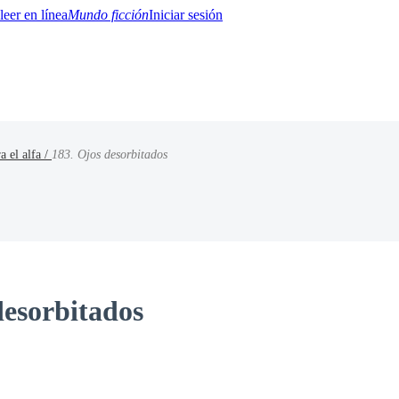
Mundo ficción
Iniciar sesión
 el alfa /
183. Ojos desorbitados
BTQ+
YA/TEEN
Paranormal
Misterio/Thriller
Oriental
Juegos
Historia
MM
desorbitados