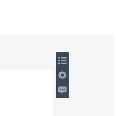
 Romance
Sci-Fi
Guerra
Otros