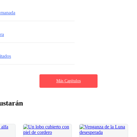
 manada
era
itados
Más Capítulos
ustarán