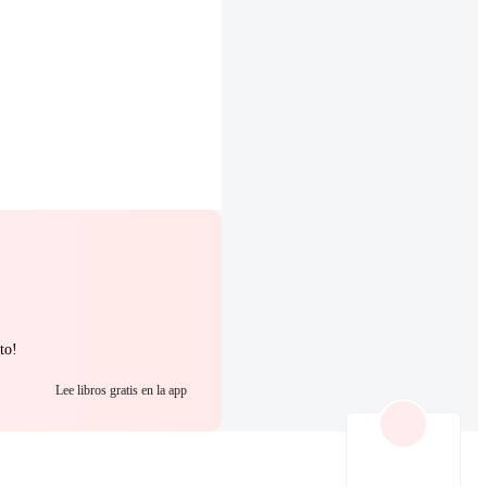
to!
Lee libros gratis en la app