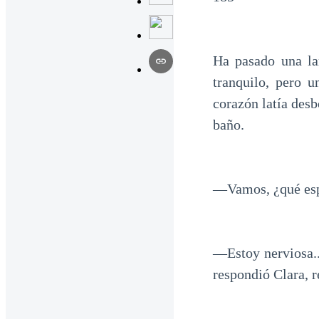
Ha pasado una la
tranquilo, pero 
corazón latía des
baño.
—Vamos, ¿qué espe
—Estoy nerviosa..
respondió Clara, r