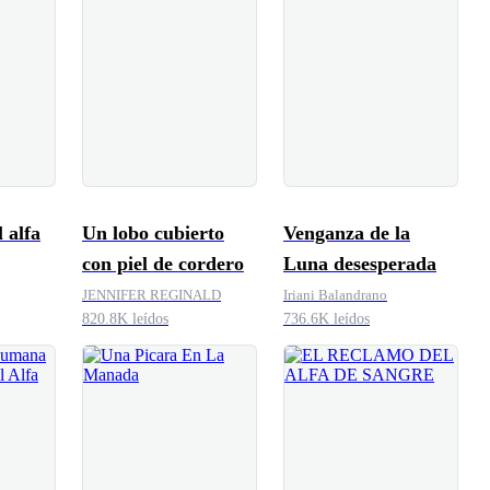
 alfa
Un lobo cubierto
Venganza de la
con piel de cordero
Luna desesperada
JENNIFER REGINALD
Iriani Balandrano
820.8K leídos
736.6K leídos