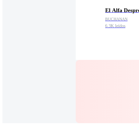
El Alfa Despr
BUCHANAN
6.3K leídos