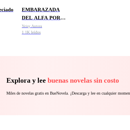
eciado
EMBARAZADA
DEL ALFA POR
ERROR
Yeisy Autora
1.1K leídos
Explora y lee
buenas novelas sin costo
Miles de novelas gratis en BueNovela. ¡Descarga y lee en cualquier momen