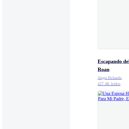
Escapando del
Roan
Angie Pichardo
427.4K leídos