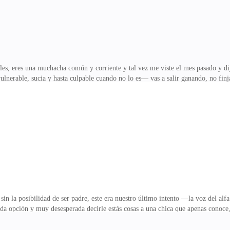
s, eres una muchacha común y corriente y tal vez me viste el mes pasado y diji
ulnerable, sucia y hasta culpable cuando no lo es— vas a salir ganando, no finj
re ha oído, pero hasta ahora no le había dolido de verdad, sabía que no era n
conociera— prefiero arriesgarme sola, alfa —su voz se quebró con la última pal
 como si no valiera nada.Clara no podía creer el cambio tan drástico que dio es
ace unos momentos? S
n la posibilidad de ser padre, este era nuestro último intento —la voz del alfa 
ada opción y muy desesperada decirle estás cosas a una chica que apenas conoce,
uro de que tarde o temprano la haría Luna de la manada Laguna Roja, pero él s
barazando accidentalmente a una desconocida y rogándole que no abortara.Clar