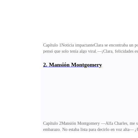
Capítulo 1Noticia impactanteClara se encontraba un poc
pensó que solo tenía algo viral.—¡Clara, felicidades e
sentido que decía el doctor Davies.—¡¿Qué?! —dijeron a
último que esperaba al sentirse mal durante dos sem
2. Mansión Montgomery
médico no rió ella, soltó un sollozo asustado.—Expl
puede estar embarazada?Emily se veía impactada con la
Capítulo 2Mansión Montgomery —Alfa Charles, me sient
embarazo. No estaba lista para decirlo en voz alta— ¿
insistía que no le importaba gastarlo. No sabía cómo