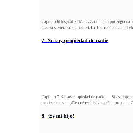
Capítulo 6Hospital St MercyCaminando por segunda vez
creería si viera con quien estaba.Todos conocían a T
su espalda para guiarla.—¿Cómo se llama tu médico? 
sido mi médico de toda la vida.—¿Estás enferma? —ind
7. No soy propiedad de nadie
calculando los daños.—No, a mi jefe le gusta que ven
pude ver al doctor Davies, su nieto acababa de nacer y
Capítulo 7 No soy propiedad de nadie. —Si ese hijo re
explicaciones. —¿De qué está hablando? —pregunta Cla
consultorio, todos se quedaron viendo a la joven como
años por tener un cachorro. Si es mío tú me perteneces
8. ¡Es mi hijo!
con lo que pasó te vas arrepentir, Clara Winters —sus 
cuadro. No estaba en venta. —Esto es absurdo —resopl