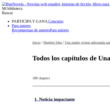
Mi biblioteca
Buscar
PARTICIPA Y GANA
Concurso
Para autores
Recompensas de autores
Para autores
Ranking
Navegar
Inicio
/
Hombre lobo
/
Una madre virgen subrogada para
Novelas
Cuentos Cortos
Todos
Romance
Hombre lobo
Mafia
Sistema
Fantasía
Urbano
LG
Todos los capítulos de Una
188 chapters
1. Noticia impactante