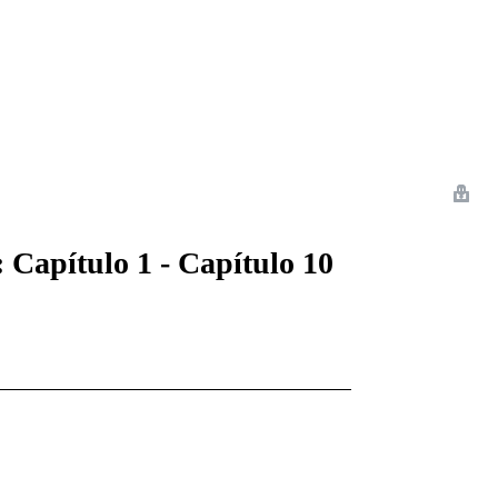
 Romance
Sci-Fi
Guerra
Otros
 Capítulo 1 - Capítulo 10