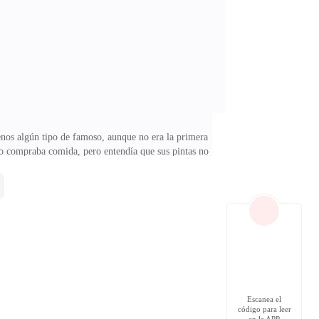
la no queriendo creerle.—Ustedes tienen fondos
enos algún tipo de famoso, aunque no era la primera
lo compraba comida, pero entendía que sus pintas no
como menos solo por no tener un apellido importante,
dijo una de las meseras que me había atendido antes y
sus contenedores con la rica comida, se apuró a llegar
Escanea el
código para leer