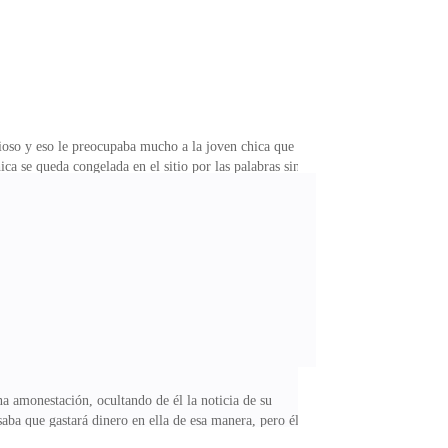
vioso y eso le preocupaba mucho a la joven chica que
ca se queda congelada en el sitio por las palabras sin
rror» piensa la chica sintiéndose fuera de lugar, lo
ctor Davies riendo nerviosamente.Cuando vio que el
da por la noticia— ¿Cómo es que una mujer virgen
 amonestación, ocultando de él la noticia de su
aba que gastará dinero en ella de esa manera, pero él
te que le defraudó.—Deja que yo me preocupe por eso