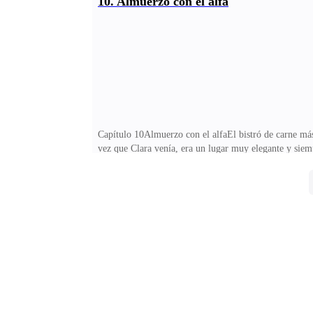
10. Almuerzo con el alfa
fuerte magnate lobo viéndose perdido por un segundo y
ilimitados, puedes conseguir a cualquier chica que se 
Capítulo 10Almuerzo con el alfaEl bistró de carne más
vez que Clara venía, era un lugar muy elegante y siem
eran las más adecuadas para el lugar.No importaba cuán
tener amigos ricos o ser famosa en las redes sociales.
que la veía de manera despectiva, ignora la mirada que 
al taxista que esperaba pacientemente y la llevó lo má