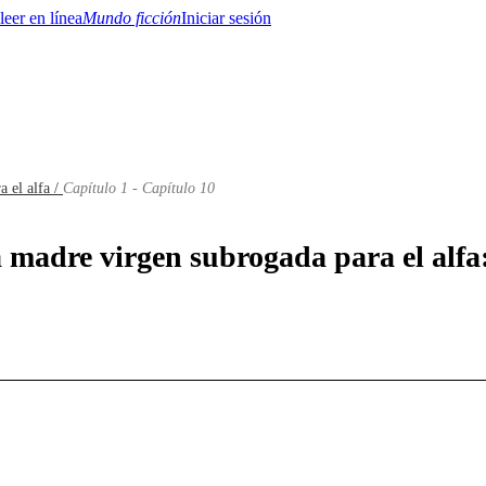
Mundo ficción
Iniciar sesión
 el alfa /
Capítulo 1 - Capítulo 10
BTQ+
YA/TEEN
Paranormal
Misterio/Thriller
Oriental
Juegos
Historia
MM
 madre virgen subrogada para el alfa: