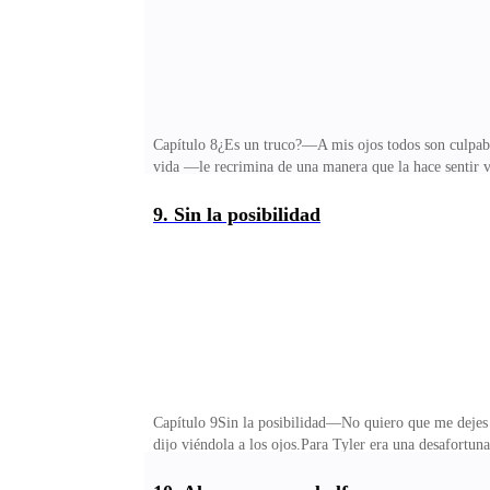
Capítulo 8¿Es un truco?—A mis ojos todos son culpable
vida —le recrimina de una manera que la hace sentir v
en sus últimas palabras.Son palabras que Clara siemp
su garganta con incredulidad, viéndolo como si no lo 
9. Sin la posibilidad
mente. «Tonta. Tonta, Clara.» se sentía tan diminuta,
consultorio.¿A dónde fue el hombre encantador de h
Capítulo 9Sin la posibilidad—No quiero que me dejes si
dijo viéndola a los ojos.Para Tyler era una desafortun
niño, siempre estaba encima de él y todos estaban seg
complicó.Sin mate, sin una compañera elegida aún, em