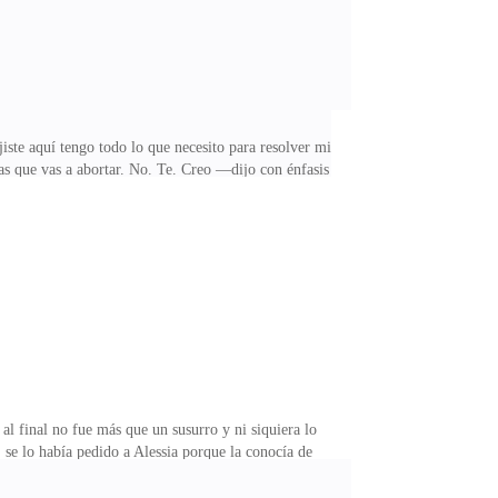
ste aquí tengo todo lo que necesito para resolver mi
as que vas a abortar. No. Te. Creo —dijo con énfasis
adie.—Es por eso que me voy sola —hizo un sonido con
abra.«¡Y eso es, porque no le conoces!» le recuerda su
te hombre en un parpadeo cuando entró en ese
al final no fue más que un susurro y ni siquiera lo
 se lo había pedido a Alessia porque la conocía de
ecretamente esperaba su mate ahora todo se le
a no pudo evitar sentir compasión por el gran y