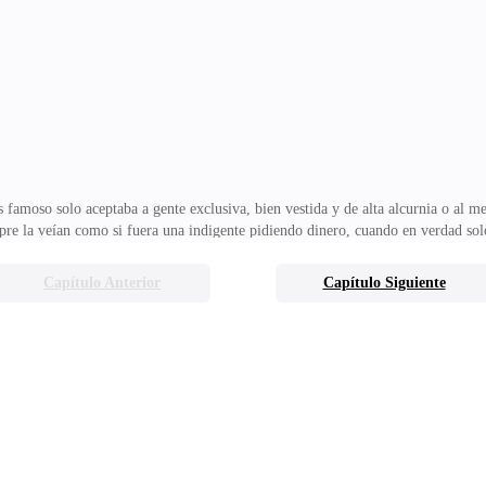
 luego recomponiéndose al siguiente.Tal vez solo estaba fingiendo, se dijo el
muera por hacer esto. Yo no soy esa chi
 famoso solo aceptaba a gente exclusiva, bien vestida y de alta alcurnia o al m
pre la veían como si fuera una indigente pidiendo dinero, cuando en verdad so
to pagará con la tarjeta que le dio el señor Charles, ella siempre era tratada 
 Así que para los trabajadores del lugar ella no era nadie.—Ya está tu pedido —
Capítulo Anterior
Capítulo Siguiente
le lanza y saca su tarjeta.Clara se hizo la sueca y simplemente pagó y se llevó 
s rápido qu