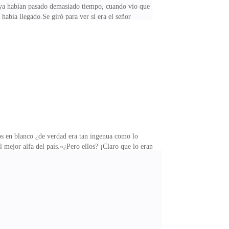
y ya habían pasado demasiado tiempo, cuando vio que la
había llegado.Se giró para ver si era el señor
y despiadado alfa Tyler Neumann quien se presentaba y
 y aparecieron demasiadas noticias y fotos para
 exitosos y joven del país.Clara se había quedado
s en blanco ¿de verdad era tan ingenua como lo
ejor alfa del país.«¿Pero ellos? ¡Claro que lo eran!
 mirada iracunda a su beta por su poco tacto.
n las carpetas, un fallo en el sistema. No lo sé —
ible que alguien lo hiciera con un propósito que me