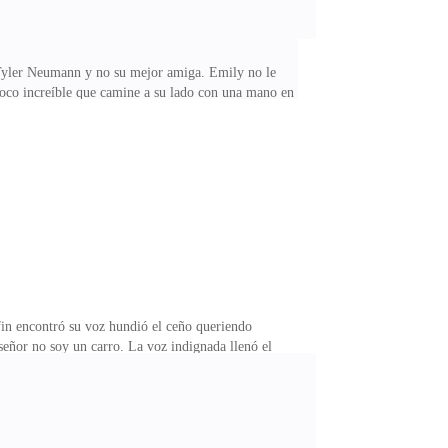
a Tyler Neumann y no su mejor amiga. Emily no le
poco increíble que camine a su lado con una mano en
Davies —contestó Clara con una pequeña sonrisa— ha
 manera y eso es contraproducente» piensa Tyler
está vez viendo al frente— fue el único año que no
fin encontró su voz hundió el ceño queriendo
eñor no soy un carro. La voz indignada llenó el
 como Neumann? —Sabes de lo que hablo, he esperado
— y si me llegó a enterar de que tuviste algo que ver
o que eso sonaba, Clara no era un tapete o un bonito