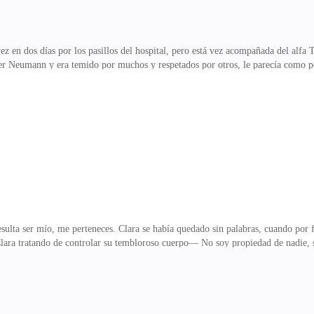
 en dos días por los pasillos del hospital, pero está vez acompañada del alf
yler Neumann y era temido por muchos y respetados por otros, le parecía como 
—pregunta Tyler notando que no había preguntado tal cosa.—El doctor Elías 
aga hundiendo el ceño.«Si estuviera enferma podría afectar al feto de alguna
ga anualmente al hospital por un chequeo. Me tocó el mes pasado —Clara habló 
 se ausentó, me dijeron que la doctora F
sulta ser mío, me perteneces. Clara se había quedado sin palabras, cuando por 
ra tratando de controlar su tembloroso cuerpo— No soy propiedad de nadie, s
 si estuviera loca. ¿Cómo se le ocurría hablarle así a un alfa tan importante
 hasta que des a luz —repite él con tono glacial señalando su vientre aún plano
palabras se escuchan como una sentencia para la joven. Nadie le dijo lo ridícul
a la chica, poniendo los ojos en