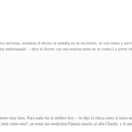
o nerviosa, mientras el doctor se sentaba en su escritorio, se veía tenso y ner
stas embarazada! —dice el doctor con una sonrisa tensa en su rostro.La joven chi
l unísono su mejor amiga, Emily y ella en total shock.«Esto tiene que ser un e
anas es pensar que estaba embarazada.—¿Es broma? ¿verdad? —le pregunta al do
íquese, doctor Davies —exige su mejor amiga, Emily Truman bastante contraria
 noticia y Clara se i
o muy bien. Para nada fui al médico hoy —le dijo la chica como si fuera una
Usted cómo está? ¿se tomó sus medicinas?Quería mucho al alfa Charlie, y le pes
 iba a reaccionar el anciano Montgomery a su embarazo, de alguna manera sien