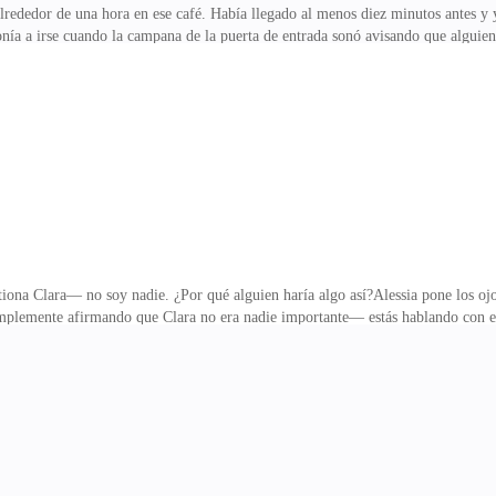
alrededor de una hora en ese café. Había llegado al menos diez minutos antes 
onía a irse cuando la campana de la puerta de entrada sonó avisando que alguien 
gnaba a aparecer, pero no se hacía ilusiones. Efectivamente, era el poderoso 
hora de espera navegando por internet y buscando información de Tyler Neumann
 joven alfa, aunque era diecinueve años mayor que ella, era uno de los alfas más
quedó congelada en el sitio
na Clara— no soy nadie. ¿Por qué alguien haría algo así?Alessia pone los ojo
plemente afirmando que Clara no era nadie importante— estás hablando con el m
lo pensé?»—Déjame explicarlo de otra manera —carraspea el alfa lanzándole una
que sea una suposición nada más, pero creemos que solo fue un error. Tal vez co
terreno, si ella era culpable de algo o no eso se vería después— también es pos
status de Alfa gracias a leyes antigua