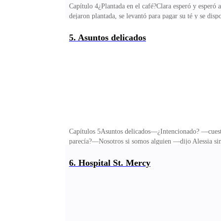
Capítulo 4¿Plantada en el café?Clara esperó y esperó 
dejaron plantada, se levantó para pagar su té y se disp
Timothy, o si era el mismísimo alfa Neumann que se di
no venía solo.Clara había pasado parte de esa media 
5. Asuntos delicados
contar, una de ellas era lo guapo y exitoso que era el
ensimismada viendo lo perfecto que era el alfa que se 
Capítulos 5Asuntos delicados—¿Intencionado? —cuestio
parecía?—Nosotros si somos alguien —dijo Alessia sim
Es lo más lógico de pensar. ¡Tonta, Clara! ¿Cómo no 
Necesitaban que la chica estuviera de su lado— puede 
6. Hospital St. Mercy
Tyler se encogió de hombros tratando de llevarla a su 
perjudicara.Necesitaba a ese bebé o no conservaría su e