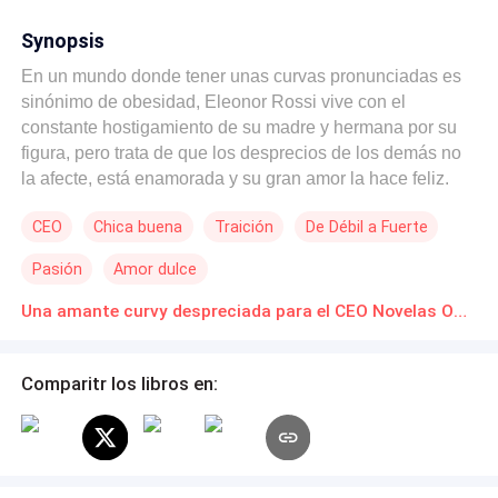
Synopsis
En un mundo donde tener unas curvas pronunciadas es
sinónimo de obesidad, Eleonor Rossi vive con el
constante hostigamiento de su madre y hermana por su
figura, pero trata de que los desprecios de los demás no
la afecte, está enamorada y su gran amor la hace feliz.
Durante dos años, Eleonor vivió a escondidas, siendo la
CEO
Chica buena
Traición
De Débil a Fuerte
amante de un hombre al que entregó su corazón
ciegamente. Ella alimenta la ilusión de que, un día, él la
Pasión
Amor dulce
sacaría de las sombras y la convertiría en su todo. Pero
esa fantasía se desmorona cruelmente cuando descubre
Una amante curvy despreciada para el CEO Novelas Online Descarga gratuita de PDF
que él está por casarse… con otra. Y lo peor: le ofrece
continuar siendo su secreto mejor guardado. Humillada y
Comparitr los libros en:
rota, Eleonor siente que su mundo se derrumba. Las
inseguridades que han sido sembradas por su familia y
su propio amante por su físico resurgen con más fuerza
que nunca, recordándole que, para algunas personas,
ella nunca será suficiente. Es entonces cuando aparece