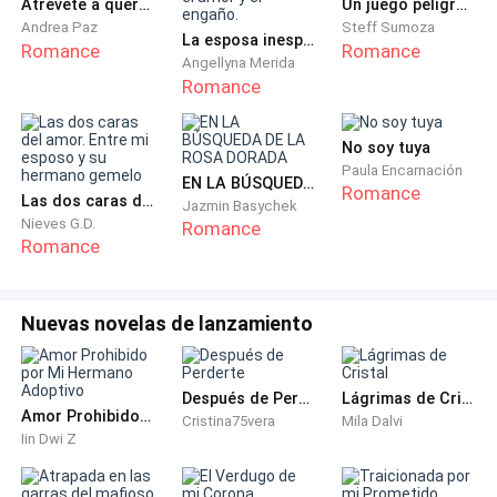
Atrévete a quererme
Un juego peligroso
se preguntaba cómo había llegado a esta edad sin
Andrea Paz
Steff Sumoza
La esposa inesperada. Entre el amor y el engaño.
desmoronarse. Por esa razón, Michael era su oasis en
Romance
Romance
Angellyna Merida
medio de la tormenta.
Romance
Siempre había lidiado con problemas de sobrepeso.
No soy tuya
Con un metro setenta y cinco de estatura, curvas
Paula Encarnación
EN LA BÚSQUEDA DE LA ROSA DORADA
notables y una melena castaña, muchos la
Romance
Las dos caras del amor. Entre mi esposo y su hermano gemelo
Jazmin Basychek
describirían como "gorda", pero ella prefería verse
Nieves G.D.
Romance
como una mujer de contextura robusta.
Romance
Aunque no lo admitía, la lucha por su autoestima era
Nuevas novelas de lanzamiento
constante.
Su hermana mayor, Cristina, quien seguía sentada en
Después de Perderte
Lágrimas de Cristal
el sofá hojeando una revista, intervino:
Amor Prohibido por Mi Hermano Adoptivo
Cristina75vera
Mila Dalvi
Iin Dwi Z
—Mamá, tienes que darte por vencida; esa gorda es un
caso perdido. Te equivocaste de profesión. Con tu