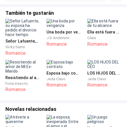
preguntó, con un tono que no dejaba dudas de que la
desaprobaba.
También te gustarán
—No, mamá. Ese medicamento me causa mareos y
ganas de vomitar. Por favor, déjame tranquila —
Una boda por venganza
Ella está fuera de tu alcance
respondió Eleonor, intentando mantener su
J.D Anderson
Clara
Señor Lafuente, su esposa ha pedido el divorcio hace tiempo
Romance
Romance
entusiasmo.
Vicky Sams
Romance
Su madre frunció el ceño, como si las palabras de su
hija fueran otro desafío.
Esposa bajo contrato
LOS HIJOS DEL CEO
Resistiendo al amor de Mi Ex-Marido
Jeda Clavo
Jeda Clavo
—Es mejor vivir mareada que gorda. —¿Alguna vez has
Fruta Insecto
Romance
Romance
visto una diseñadora de modas gorda? —replicó, y
Romance
aunque sabía que lo decía por su bien, Eleonor sintió
un nudo en el estómago.
Novelas relacionadas
Suspiró. Tenía una relación complicada con su madre,
un tira y afloja de amor y odio. A sus veinticinco años,