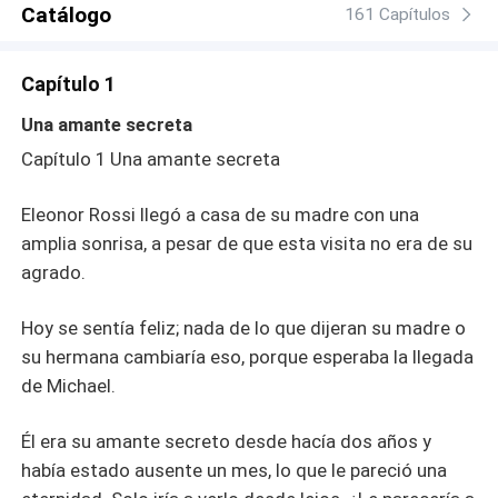
Catálogo
Luca: un hombre marcado por el abandono y atrapado en
161 Capítulos
un matrimonio sin amor, atado a una mujer manipuladora
que lo chantajea con lo que más ama: su hija. Luca no
Capítulo 1
busca redención. Solo venganza. Y Eleonor… podría ser
su arma perfecta. Pero lo que comienza como una
Una amante secreta
alianza bajo intereses ocultos, pronto se convierte en una
Capítulo 1 Una amante secreta
conexión intensa, peligrosa, imposible de ignorar. Ambos
tienen heridas abiertas. Los dos han sido utilizados.
Eleonor Rossi llegó a casa de su madre con una
Ambos están cansados de sufrir. Pero en un juego donde
amplia sonrisa, a pesar de que esta visita no era de su
el amor se mezcla con la traición, y el deseo con la
culpa… ¿Es posible construir algo real sobre las ruinas
agrado.
del pasado? ¿Podrán Eleonor y Luca superar sus
problemas personales, construir una relación auténtica?
Hoy se sentía feliz; nada de lo que dijeran su madre o
¿Hay espacio en la vida de Luca para una amante curvy
su hermana cambiaría eso, porque esperaba la llegada
despreciada que lucha día a día con sus propias
de Michael.
inseguridades?
Él era su amante secreto desde hacía dos años y
había estado ausente un mes, lo que le pareció una