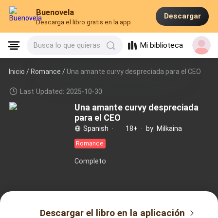
Buenovela
Descargar
Descarga el libro gratis en la app
Mi biblioteca
Busca lo que quieras
Inicio /
Romance
/
Una amante curvy despreciada para el CEO
Last Updated: 2025-10-30
Una amante curvy despreciada
para el CEO
Spanish
·
18+
·
by: Milkaina
Romance
Completo
Descargar el libro en la aplicación