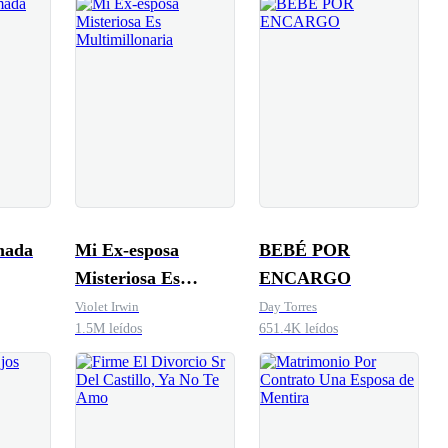
mada
Mi Ex-esposa
BEBÉ POR
Misteriosa Es
ENCARGO
Multimillonaria
Violet Irwin
Day Torres
1.5M leídos
651.4K leídos