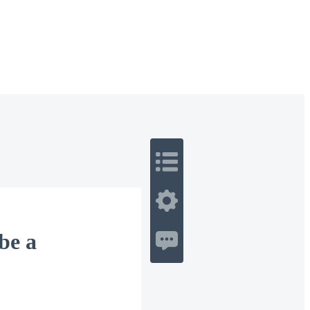
 Romance
Sci-Fi
Guerra
Otros
be a