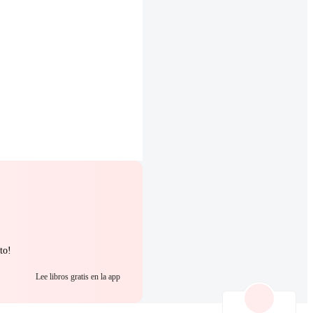
to!
Lee libros gratis en la app