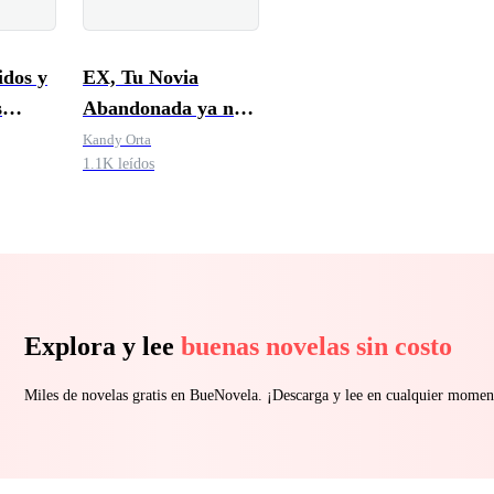
idos y
EX, Tu Novia
s
Abandonada ya no
arán
te Quiere
Kandy Orta
1.1K leídos
Explora y lee
buenas novelas sin costo
Miles de novelas gratis en BueNovela. ¡Descarga y lee en cualquier momen