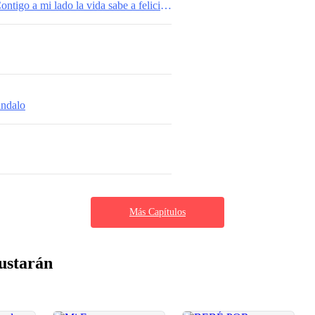
Episodio final Contigo a mi lado la vida sabe a felicidad
ndalo
Más Capítulos
ustarán