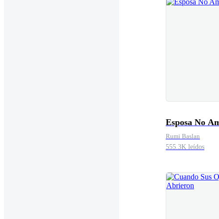
Esposa No A
Rumi Baslan
555.3K leídos