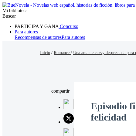
Mi biblioteca
Buscar
PARTICIPA Y GANA
Concurso
Para autores
Recompensas de autores
Para autores
Ranking
Navegar
Inicio
/
Romance
/
Una amante curvy despreciada para
Novelas
Cuentos Cortos
Todos
Romance
Hombre lobo
Mafia
Sistema
Fantasía
Urbano
LG
compartir
Episodio f
felicidad