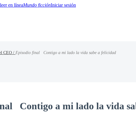
Mundo ficción
Iniciar sesión
 el CEO /
Episodio final Contigo a mi lado la vida sabe a felicidad
BTQ+
YA/TEEN
Paranormal
Misterio/Thriller
Oriental
Juegos
Historia
MM
inal Contigo a mi lado la vida sa