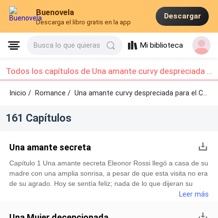
Buenovela
Descargar
Descarga el libro gratis en la app
Mi biblioteca
Busca lo que quieras
Todos los capítulos de Una amante curvy despreciada para el CEO: Capítulo 1 - Capítulo 10
Inicio /
Romance
/
Una amante curvy despreciada para el CEO /
161 Capítulos
Una amante secreta
Capítulo 1 Una amante secreta Eleonor Rossi llegó a casa de su
madre con una amplia sonrisa, a pesar de que esta visita no era
de su agrado. Hoy se sentía feliz; nada de lo que dijeran su
madre o su hermana cambiaría eso, porque esperaba la llegada
Leer más
de Michael. Él era su amante secreto desde hacía dos años y
había estado ausente un mes, lo que le pareció una eternidad.
Una Mujer decepcionada