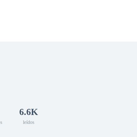
 Romance
Sci-Fi
Guerra
Otros
6.6K
os
leídos