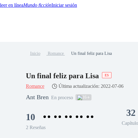
Mundo ficción
Iniciar sesión
Inicio
Romance
Un final feliz para Lisa
BTQ+
YA/TEEN
Paranormal
Misterio/Thriller
Oriental
Juegos
Historia
MM
Un final feliz para Lisa
ES
Romance
Última actualización: 2022-07-06
Ant Bren
16
En proceso
32
10
Capítul
2 Reseñas