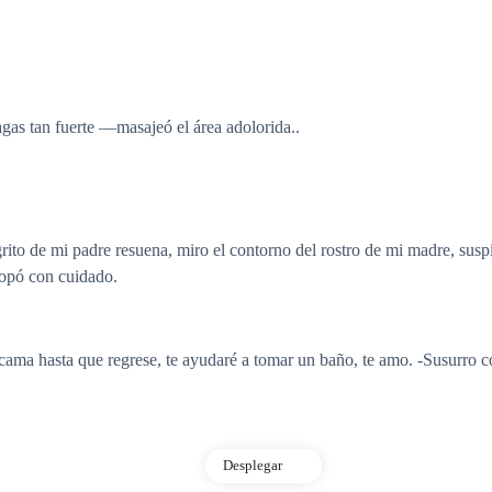
gas tan fuerte
—
masajeó el área adolorida..
grito de mi padre resuena, miro el contorno del rostro de mi madre, susp
rropó con cuidado.
cama hasta que regrese, te ayudaré a tomar un baño, te amo. -Susurro co
Desplegar