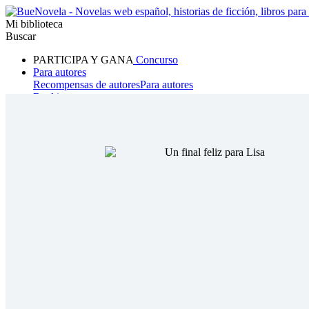
Mi biblioteca
Buscar
PARTICIPA Y GANA
Concurso
Para autores
Recompensas de autores
Para autores
Ranking
Navegar
Novelas
Cuentos Cortos
Todos
Romance
Hombre lobo
Mafia
Sistema
Fantasía
Urbano
LG