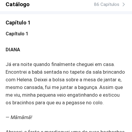
essa farsa pode não durar por muito mais tempo.
Catálogo
86 Capítulos
Capítulo 1
Capítulo 1
DIANA
Já era noite quando finalmente cheguei em casa.
Encontrei a babá sentada no tapete da sala brincando
com Helena. Deixei a bolsa sobre a mesa de jantar e,
mesmo cansada, fui me juntar a bagunça. Assim que
me viu, minha pequena veio engatinhando e esticou
os bracinhos para que eu a pegasse no colo.
—
Mãmãmã!