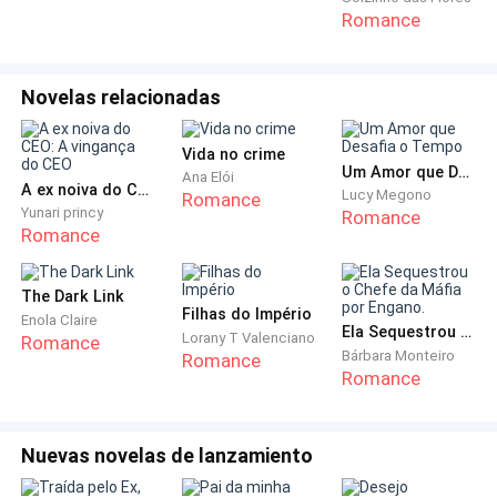
Romance
— Alô?
Novelas relacionadas
— Oi, Diana!
Vida no crime
— Oi, mãe! O que você quer?
Um Amor que Desafia o Tempo
Ana Elói
A ex noiva do CEO: A vingança do CEO
Lucy Megono
Romance
Yunari princy
Romance
— Você está em casa?
Romance
— Eu estava entrando no banho... Se puder ir direto ao
The Dark Link
ponto.
Filhas do Império
Enola Claire
Ela Sequestrou o Chefe da Máfia por Engano.
Lorany T Valenciano
Romance
Bárbara Monteiro
— Tudo bem! Eu só liguei para avisar que a nossa
Romance
Romance
família será homenageada num evento muito chique
promovido pela prefeitura aqui da nossa cidade e
como você é nossa única filha, pensei que...
Nuevas novelas de lanzamiento