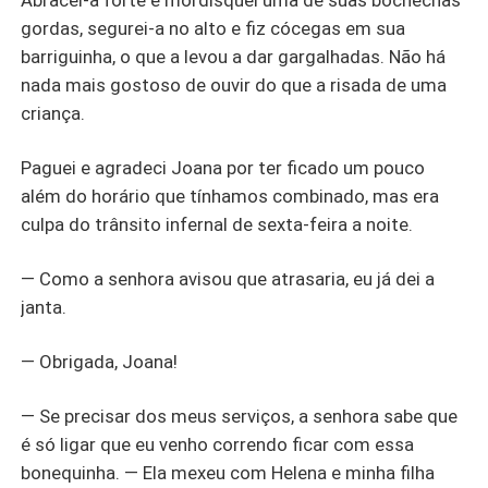
Abracei-a forte e mordisquei uma de suas bochechas
gordas, segurei-a no alto e fiz cócegas em sua
barriguinha, o que a levou a dar gargalhadas. Não há
nada mais gostoso de ouvir do que a risada de uma
criança.
Paguei e agradeci Joana por ter ficado um pouco
além do horário que tínhamos combinado, mas era
culpa do trânsito infernal de sexta-feira a noite.
— Como a senhora avisou que atrasaria, eu já dei a
janta.
— Obrigada, Joana!
— Se precisar dos meus serviços, a senhora sabe que
é só ligar que eu venho correndo ficar com essa
bonequinha. — Ela mexeu com Helena e minha filha