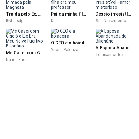
— Vocês querem que eu vá ao evento... Já entendi.
Traída pelo Ex, Mimada pela Magnata
Pai da minha filha era meu professor
Desejo irresistível - amor misterioso
— Sim, mas temos uma condição para a sua vinda.
BNLabaig
Kari
Suh Nascimento
Eu sabia que não seria um simples convite, tinha que
ter alguma condição rídicula por trás. Não esperava
O CEO e a boiadeira
nada menos, ainda mais vindo da minha mãe e por ela
A Esposa Abandonada do Bilionário
Vitória Valenza
Me Casei com Gigolô e Ele Era Meu Noivo Fugitivo Bilionário
Temisan writes
me considerar a errada da família.
Nanda Érica
— E que condição seria essa? — perguntei já revirando
os olhos.
— Nós sempre dizemos aos nossos amigos que você
se casou e... Por isso você não pode aparecer sozinha
por aqui sozinha e com essa criança a tiracolo.
— Essa criança é minha filha e sua neta.