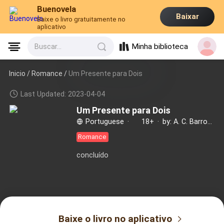
Buenovela
Baixar
Baixe o livro gratuitamente no
aplicativo
Minha biblioteca
Buscar...
Inicio /
Romance
/
Um Presente para Dois
Last Updated: 2023-04-04
Um Presente para Dois
Portuguese
·
18+
·
by: A. C. Barroso
Romance
concluído
Baixe o livro no aplicativo