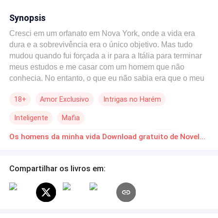
Synopsis
Cresci em um orfanato em Nova York, onde a vida era
dura e a sobrevivência era o único objetivo. Mas tudo
mudou quando fui forçada a ir para a Itália para terminar
meus estudos e me casar com um homem que não
conhecia. No entanto, o que eu não sabia era que o meu
futuro marido tinha um irmão, e que juntos mudariam
18+
Amor Exclusivo
Intrigas no Harém
minha vida para sempre, de maneiras que eu nunca
poderia imaginar. Fugir não era uma opção, pois já havia
Inteligente
Mafia
tentado várias vezes quando no orfanato e sempre fui
encontrada. O que será da minha vida é uma incógnita
Protagonista feminina doce e otimista
Erótico
Os homens da minha vida Download gratuito de Novelas Online em PDF
indecifrável que terei que moldar sozinha, e como
Casamento por Contrato
Triângulo Amoroso
sempre, sozinha. Cresci solitária e terei que resolver
sozinha, assim como cresci. Meu nome é Haley, tenho 18
Compartilhar os livros em:
anos e assim que chegar aos 19, irei para a Itália terminar
meus estudos e, logo em seguida, me casar com um
desconhecido.