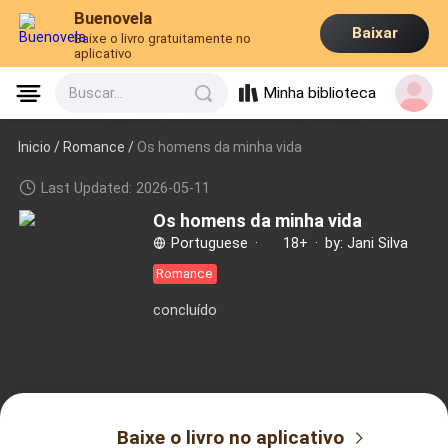
Buenovela
Baixar
Baixe o livro gratuitamente no
aplicativo
Minha biblioteca
Buscar...
Inicio /
Romance
/
Os homens da minha vida
Last Updated: 2026-05-11
Os homens da minha vida
Portuguese
·
18+
·
by: Jani Silva
Romance
concluído
Baixe o livro no aplicativo