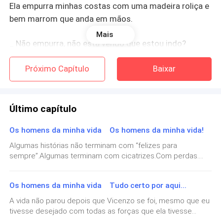
Ela empurra minhas costas com uma madeira roliça e
bem marrom que anda em mãos.
Mais
_ Não empurra, não está vendo que estou indo?
Segui para o andar de baixo. Vejo as três meninas que
Próximo Capítulo
Baixar
irão para a Itália comigo.
_ Prontas?_ O Kelmer, o motorista, pergunta olhando
Último capítulo
para Ermínia.
Os homens da minha vida Os homens da minha vida!
_ Levem logo esses pesos daqui._ Diz Ermínia.
Algumas histórias não terminam com “felizes para
sempre”.Algumas terminam com cicatrizes.Com perdas.
Com escolhas difíceis.A minha não foi diferente.Eu perdi
_ Qualquer inferno é melhor que esse que você
meu filho. Perdi parte de mim. Mas, no meio de tudo isso...
habita._ Digo olhando para ela.
Os homens da minha vida Tudo certo por aqui...
encontrei algo que eu não esperava:Força.Nem toda mãe
carrega um filho nos braços… algumas carregam no
A vida não parou depois que Vicenzo se foi, mesmo que eu
Ela levanta a madeira.
peito.Eu perdi um filho… mas ainda tenho uma filha para
tivesse desejado com todas as forças que ela tivesse
amar. A dor não foi embora… mas eu aprendi a viver com