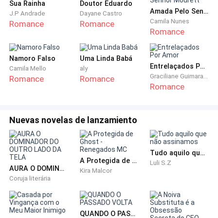
Sua Rainha
Doutor Eduardo
Amada Pelo Senhor Mourett
J.P Andrade
Dayane Castro
Meus olhos se desviam muito singelamente para
Camila Nunes
Romance
Romance
suas coxas grossas, bem delineadas pelo tecido
Romance
escuro da calça de alfaiataria.
Namoro Falso
Uma Linda Babá
Ele sempre foi um homem grande…, mas porra…
Entrelaçados Por Amor
Camila Mello
aly
Graciliane Guimaraes
Romance
Romance
Romance
Subo meus olhos constrangidos para seu rosto e
praguejo mentalmente, encarando os olhos que
foram meu porto seguro por muitos anos, mas que
Nuevas novelas de lanzamiento
agora me encaram como se fitasse uma estranha.
Reprimo a onda de dor em meu peito, com sua
Tudo aquilo que não assinamos
A Protegida de Ghost - Renegados MC
Luli S.Z
indiferença. Algo em meu peito, parece ter
AURA O DOMINADOR DO OUTRO LADO DA TELA
Kira Malcor
despertado anos atrás depois que descobri que
Coruja literária
Samuel nutria sentimentos por mim. Não é como se
eu, do nada, descobrisse, que o amo
QUANDO O PASSADO VOLTA
apaixonadamente, mas uma sensação estranha ficou