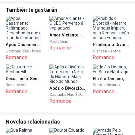
Posso estar ferrada, sem dinheiro e precisando muito
También te gustarán
da ajuda dele, mas nunca abaixarei a minha cabeça.
Silos sempre me disse que tenho uma veia lutadora
Amor Viciante - O CEO Perverso é Implacável
em mim que sempre prevalece. Posso estar à beira de
Paula Dias
Após Casamento Relâmpago: Descobrindo que o marido é bilionário
Proibido o Divórcio! - Mestre Matheus Implora pela Reconciliação de sua Esposa
um colapso, mas sempre me ponho a postos para a
Romance
Solzinho das Flores
Clarissa Santos
briga.
Romance
Romance
Seu perfume amadeirado chega a mim antes de sua
figura de fato e constatar o quanto o aroma mexe
Deixa-me ir Senhor Hill
Ela é o Oceano, Eu Sou o Náufrago
comigo, é desconcertante.
Raso ao sul
Beatriz Navarro
Após o Divórcio, Tornei-me a Neta do Homem Mais Rico do Mundo
Romance
Romance
Castanha Não É Doce
Seus ombros largos estão em uma camisa social
Romance
simples, o colarinho aberto no peitoral.
Novelas relacionadas
Samuel nunca gostou de nada muito apertado em seu
pescoço, nem mesmo cordões, ele usava.