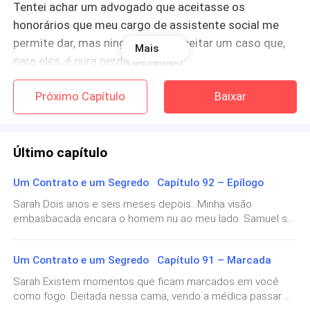
Tentei achar um advogado que aceitasse os
honorários que meu cargo de assistente social me
permite dar, mas ninguém quis aceitar um caso que,
Mais
para eles, é pura perda de tempo.
Desesperada e admito, muito regada a vinho, eu olhei
Próximo Capítulo
Baixar
uma notícia de que o conglomerado das empresas de
Samuel havia adquirido recentemente uma das
maiores corporações de advocacia do país.
Último capítulo
Um Contrato e um Segredo Capítulo 92 – Epílogo
Bêbada e muito confusa, eu mandei um e-mail em
meu nome para um dos e-mails que Lucas havia me
Sarah Dois anos e seis meses depois...Minha visão
embasbacada encara o homem nu ao meu lado. Samuel se
dado anos atrás. Nunca em mais de sete anos, eu
vira, o rosto perdido naquela expressão serena de quem
tentei entrar em contato de novo com Samuel e
está em um sono tranquilo, os lábios cheios um pouco
minha cabeça alcoolizada não achou que ele iria
Um Contrato e um Segredo Capítulo 91 – Marcada
separados, uma respiração constante.Lindo.Ele envolve o
responder de qualquer forma.
braço pesado em minha cintura, a mão subindo em direção
Sarah Existem momentos que ficam marcados em você
ao meu seio e eu o olho segurando o riso.— Não vai fingir
como fogo. Deitada nessa cama, vendo a médica passar o
que ainda dorme, vai? — provoco, sabendo que ele está
Merda… o filho da mãe me respondeu.