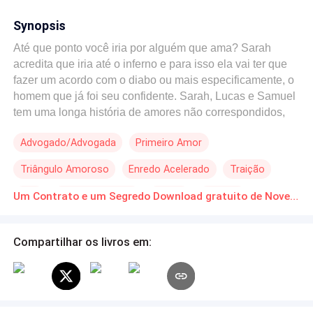
Synopsis
Até que ponto você iria por alguém que ama? Sarah
acredita que iria até o inferno e para isso ela vai ter que
fazer um acordo com o diabo ou mais especificamente, o
homem que já foi seu confidente. Sarah, Lucas e Samuel
tem uma longa história de amores não correspondidos,
amizades postas a prova e muitos segredos cruéis. Para
Advogado/Advogada
Primeiro Amor
livrar a mãe de uma acusação injusta, Sarah vai ter que
recorrer a Samuel, um homem que já a amou
Triângulo Amoroso
Enredo Acelerado
Traição
profundamente e que agora a quer envolvida em um
casamento por conveniência. Dominada pela culpa e um
CEO
Contemporâneo
Drama
Rebelde
Um Contrato e um Segredo Download gratuito de Novelas Online em PDF
segredo que a sufoca dia após dia, Sarah vai se ver
presa no temperamento explosivo de Samuel, sua
proteção sufocante e desejos de fazer seu corpo arder
Compartilhar os livros em:
por ele. Obcecado por algo que nunca conseguiu ter,
Samuel vai jogar sujo e usar o que tiver em seu alcance
para prender Sarah exatamente onde ela nunca deveria
ter saído: seus braços. Ambos terão que decidir nesse