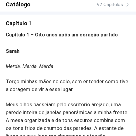
matrimônio cheio de farpas e problemas mal resolvidos,
Catálogo
92 Capítulos
se vale a pena deixar o orgulho de lado e admitir que
ambos foram feitos um para o outro.
Capítulo 1
Capítulo 1 – Oito anos após um coração partido
Sarah
Merda. Merda. Merda.
Torço minhas mãos no colo, sem entender como tive
a coragem de vir a esse lugar.
Meus olhos passeiam pelo escritório arejado, uma
parede inteira de janelas panorâmicas a minha frente.
A mesa organizada e de tons escuros combina com
os tons frios de chumbo das paredes. A estante de