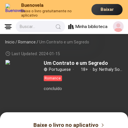
Buenovela
Baixar
Baixe o livro gratuitamente no
aplicativo
Minha biblioteca
Buscar...
Inicio /
Romance
/
Um Contrato e um Segredo
Last Updated: 2024-01-15
Um Contrato e um Segredo
Portuguese
·
18+
·
by: Nethaly Somni
Romance
concluído
Baixe o livro no aplicativo