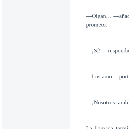
—Oigan… —añadió 
prometo.
—¡Sí! —respondie
—Los amo… portens
—¡Nosotros tamb
La llamada termin