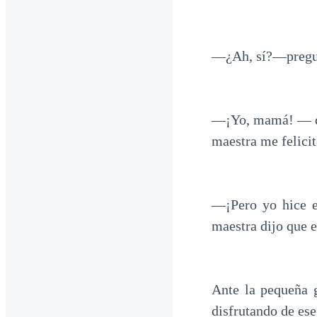
—¿Ah, sí?—pregun
—¡Yo, mamá! — dij
maestra me felicit
—¡Pero yo hice 
maestra dijo que e
Ante la pequeña g
disfrutando de ese