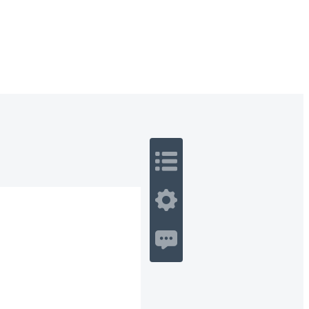
 Romance
Sci-Fi
Guerra
Otros