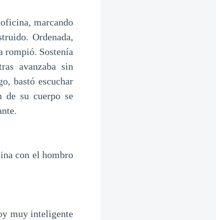
a oficina, marcando
struido. Ordenada,
a rompió. Sostenía
tras avanzaba sin
go, bastó escuchar
n de su cuerpo se
ante.
cina con el hombro
y muy inteligente