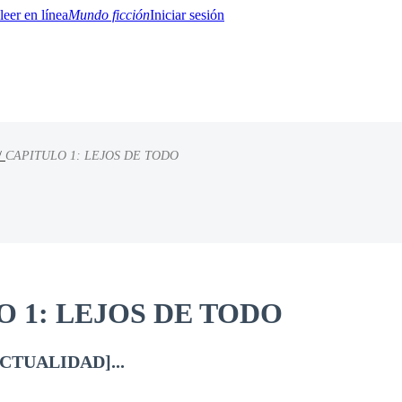
Mundo ficción
Iniciar sesión
/
CAPITULO 1: LEJOS DE TODO
BTQ+
YA/TEEN
Paranormal
Misterio/Thriller
Oriental
Juegos
Historia
MM
 1: LEJOS DE TODO
ACTUALIDAD]...