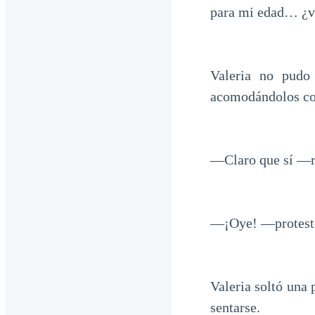
para mi edad… ¿v
Valeria no pudo 
acomodándolos con
—Claro que sí —re
—¡Oye! —protestó 
Valeria soltó una 
sentarse.