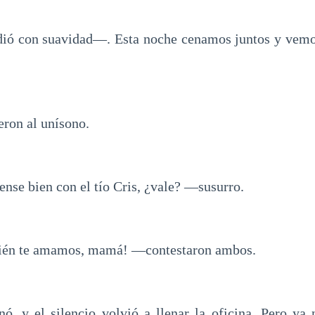
con suavidad—. Esta noche cenamos juntos y vemos
ron al unísono.
e bien con el tío Cris, ¿vale? —susurro.
ién te amamos, mamá! —contestaron ambos.
ó, y el silencio volvió a llenar la oficina. Pero ya 