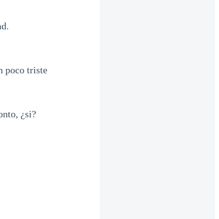
ad.
n poco triste
nto, ¿si?