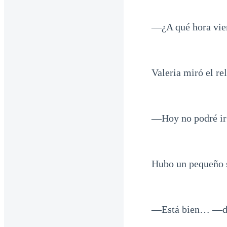
—¿A qué hora vie
Valeria miró el re
—Hoy no podré ir 
Hubo un pequeño 
—Está bien… —dij