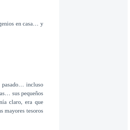
 genios en casa… y
el pasado… incluso
isas… sus pequeños
nía claro, era que
us mayores tesoros