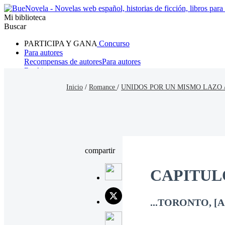
Mi biblioteca
Buscar
PARTICIPA Y GANA
Concurso
Para autores
Recompensas de autores
Para autores
Ranking
Navegar
Inicio
/
Romance
/
UNIDOS POR UN MISMO LAZO 
Novelas
Cuentos Cortos
Todos
Romance
Hombre lobo
Mafia
Sistema
Fantasía
Urbano
LG
compartir
CAPITULO
...TORONTO, [