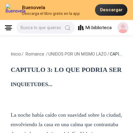
Buenovela
Descargar
Descarga el libro gratis en la app
Mi biblioteca
Busca lo que quieras
Inicio
/
Romance
/
UNIDOS POR UN MISMO LAZO
/
CAPITULO 3: LO QUE PODRIA SER
CAPITULO 3: LO QUE PODRIA SER
INQUIETUDES...
La noche había caído con suavidad sobre la ciudad,
envolviendo la casa en una calma que contrastaba