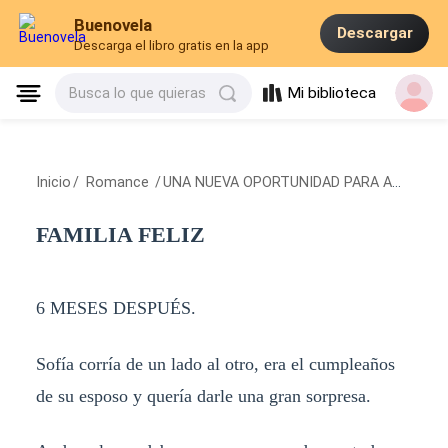
Buenovela
Descargar
Descarga el libro gratis en la app
Mi biblioteca
Busca lo que quieras
Inicio
/
Romance
/
UNA NUEVA OPORTUNIDAD PARA AMAR
/
F
FAMILIA FELIZ
6 MESES DESPUÉS.
Sofía corría de un lado al otro, era el cumpleaños
de su esposo y quería darle una gran sorpresa.